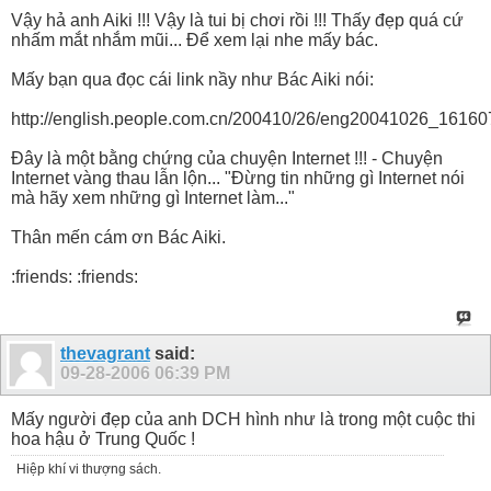
Vậy hả anh Aiki !!! Vậy là tui bị chơi rồi !!! Thấy đẹp quá cứ
nhấm mắt nhắm mũi... Để xem lại nhe mấy bác.
Mấy bạn qua đọc cái link nầy như Bác Aiki nói:
http://english.people.com.cn/200410/26/eng20041026_16160
Đây là một bằng chứng của chuyện Internet !!! - Chuyện
Internet vàng thau lẫn lộn... "Đừng tin những gì Internet nói
mà hãy xem những gì Internet làm..."
Thân mến cám ơn Bác Aiki.
:friends: :friends:
thevagrant
said:
09-28-2006
06:39 PM
Mấy người đẹp của anh DCH hình như là trong một cuộc thi
hoa hậu ở Trung Quốc !
Hiệp khí vi thượng sách.