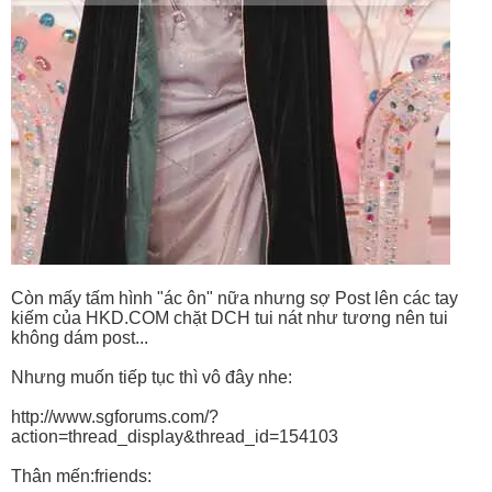
Còn mấy tấm hình "ác ôn" nữa nhưng sợ Post lên các tay
kiếm của HKD.COM chặt DCH tui nát như tương nên tui
không dám post...
Nhưng muốn tiếp tục thì vô đây nhe:
http://www.sgforums.com/?
action=thread_display&thread_id=154103
Thân mến:friends: