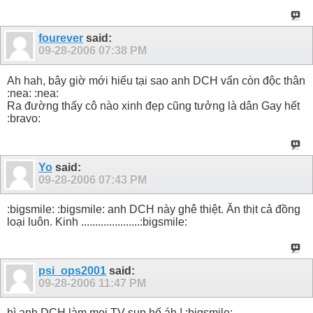
fourever
said:
09-28-2006
07:38 PM
Ah hah, bây giờ mới hiểu tại sao anh DCH vẩn còn độc thân
:nea: :nea:
Ra đường thấy cô nào xinh đẹp cũng tưởng là dân Gay hết
:bravo:
Yo
said:
09-28-2006
07:43 PM
:bigsmile: :bigsmile: anh DCH này ghê thiệt. Ăn thịt cả đồng
loại luôn. Kinh .....................:bigsmile:
psi_ops2001
said:
09-28-2006
11:47 PM
hì anh DCH làm mọi TV sụp hố áh ! :bigsmile: