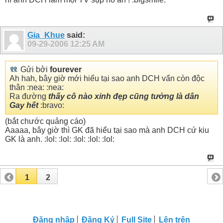
Gia_Khue
said:
09-29-2006
12:25 AM
Gửi bởi
fourever
Ah hah, bây giờ mới hiểu tại sao anh DCH vẩn còn độc
thân :nea: :nea:
Ra đường
thấy cô nào xinh đẹp cũng tưởng là dân
Gay hết
:bravo:
(bắt chước quảng cáo)
Aaaaa, bây giờ thì GK đã hiểu tại sao mà anh DCH cứ kiu
GK là anh. :lol: :lol: :lol: :lol: :lol:
1
2
Đăng nhập
Đăng Ký
Full Site
Lên trên