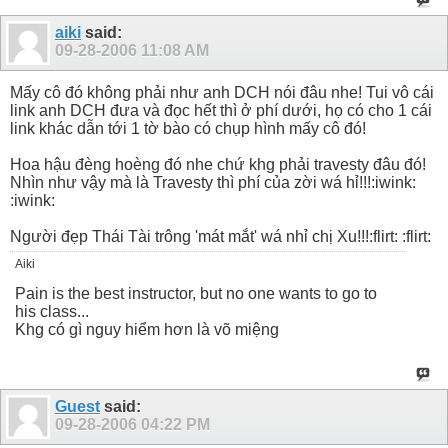
aiki
said:
09-28-2006
11:08 AM
Mấy cô đó không phải như anh DCH nói đâu nhe! Tui vô cái
link anh DCH đưa và đọc hết thì ở phí dưới, họ có cho 1 cái
link khác dẫn tới 1 tờ bào có chụp hình mấy cô đó!
Hoa hậu đèng hoèng đó nhe chứ khg phải travesty đâu đó!
Nhìn như vậy mà là Travesty thì phí của zời wá hỉ!!!:iwink:
:iwink:
Người đẹp Thái Tài trông 'mát mắt' wá nhỉ chị Xu!!!:flirt: :flirt:
Aiki
Pain is the best instructor, but no one wants to go to
his class...
Khg có gì nguy hiểm hơn là võ miệng
Guest
said:
09-28-2006
04:22 PM