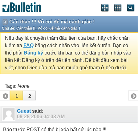
Cẩn thận !!! Vô coi để mà cảnh giác !
Chủ đề:
Cẩn thận !!! Vô coi để mà cảnh giác !
Nếu đây là chuyến thăm đầu tiên của bạn, hãy chắc chắn
kiểm tra
FAQ
bằng cách nhấn vào liên kết ở trên. Bạn có
thể phải
Đăng ký
trước khi bạn có thể đăng bài: nhấp vào
liên kết Đăng ký ở trên để tiến hành. Để bắt đầu xem bài
viết, chọn Diễn đàn mà bạn muốn ghé thăm ở bên dưới.
Tags:
None
1
2
Guest
said:
09-28-2006
04:03 AM
Báo trước POST có thể bị xóa bất cứ lúc nào !!!