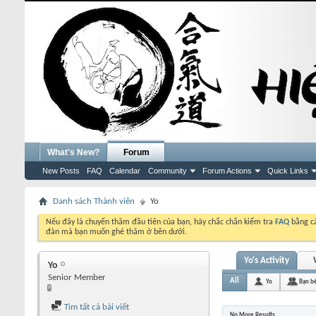
What's New?
Forum
New Posts
FAQ
Calendar
Community
Forum Actions
Quick Links
Danh sách Thành viên
Yo
Nếu đây là chuyến thăm đầu tiên của bạn, hãy chắc chắn kiểm tra
FAQ
bằng cá
đàn mà bạn muốn ghé thăm ở bên dưới.
Yo's Activity
Yo
Senior Member
All
Yo
Bạn b
Tìm tất cả bài viết
No More Results