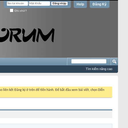
Help
Đăng Ký
Ghi nhớ?
Tìm kiếm nâng cao
o liên kết Đăng ký ở trên để tiến hành. Để bắt đầu xem bài viết, chọn Diễn