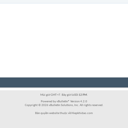
Múi giờ GMT +7. Bây giờ là
03:12 PM
.
Powered by vBulletin® Version 4.2.0
Copyright © 2026 vBulletin Solutions, Inc. All rights reserved.
Bản quyền website thuộc về Hiepkhidao.com