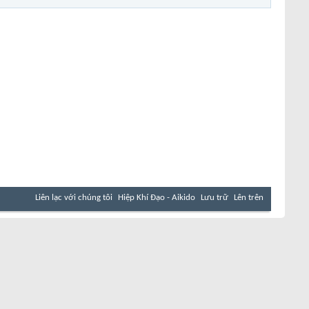
Liên lạc với chúng tôi
Hiệp Khí Đạo - Aikido
Lưu trữ
Lên trên