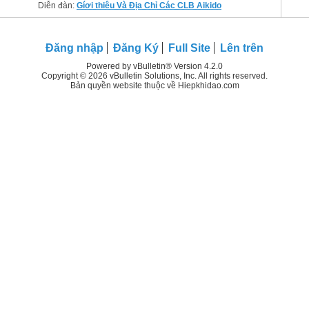
Diễn đàn:
Gíơi thiêu Và Địa Chỉ Các CLB Aikido
Đăng nhập
Đăng Ký
Full Site
Lên trên
Powered by vBulletin® Version 4.2.0
Copyright © 2026 vBulletin Solutions, Inc. All rights reserved.
Bản quyền website thuộc về Hiepkhidao.com