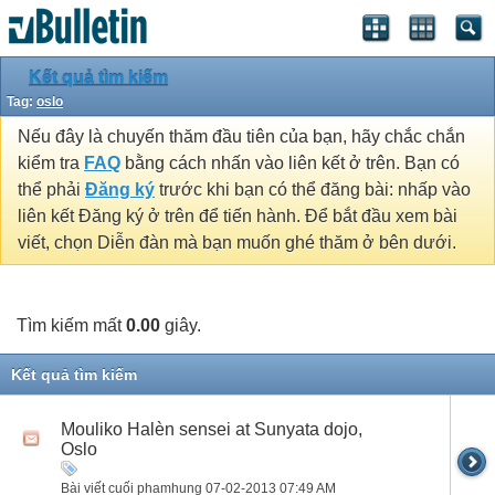
Kết quả tìm kiếm
Tag:
oslo
Nếu đây là chuyến thăm đầu tiên của bạn, hãy chắc chắn
kiểm tra
FAQ
bằng cách nhấn vào liên kết ở trên. Bạn có
thể phải
Đăng ký
trước khi bạn có thể đăng bài: nhấp vào
liên kết Đăng ký ở trên để tiến hành. Để bắt đầu xem bài
viết, chọn Diễn đàn mà bạn muốn ghé thăm ở bên dưới.
Tìm kiếm mất
0.00
giây.
Kết quả tìm kiếm
Mouliko Halèn sensei at Sunyata dojo,
Oslo
Bài viết cuối phamhung 07-02-2013
07:49 AM