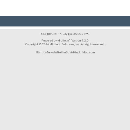
Múi giờ GMT +7. Bây giờ là
01:52 PM
.
Powered by vBulletin® Version 4.2.0
Copyright © 2026 vBulletin Solutions, Inc. All rights reserved.
Bản quyền website thuộc về Hiepkhidao.com