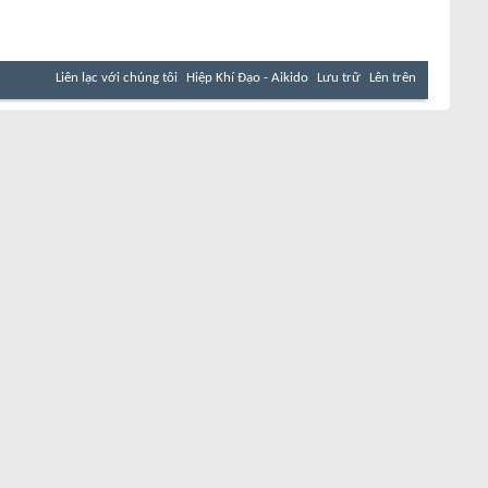
Liên lạc với chúng tôi
Hiệp Khí Đạo - Aikido
Lưu trữ
Lên trên