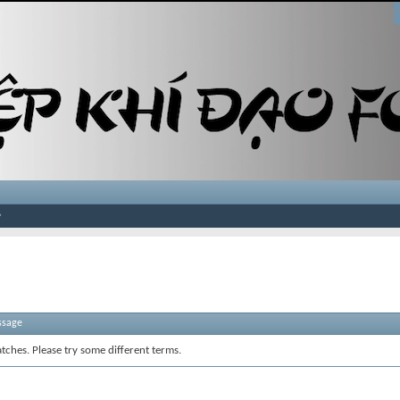
ssage
tches. Please try some different terms.