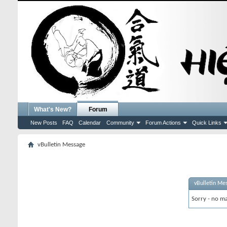
What's New?
Forum
New Posts
FAQ
Calendar
Community
Forum Actions
Quick Links
vBulletin Message
vBulletin Me
Sorry - no ma