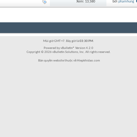
Xem: 13,580
bởi
phamhung
Múi giờ GMT +7. Bây giờ là
03:30 PM
.
Powered by vBulletin® Version 4.2.0
Copyright © 2026 vBulletin Solutions, Inc. All rights reserved.
Bản quyền website thuộc về Hiepkhidao.com