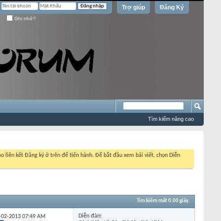
Trợ giúp
Đăng Ký
Ghi nhớ?
Tìm kiếm nâng cao
o liên kết Đăng ký ở trên để tiến hành. Để bắt đầu xem bài viết, chọn Diễn
Tìm kiếm mất
0.00
giây.
Diễn đàn:
07-02-2013
07:49 AM