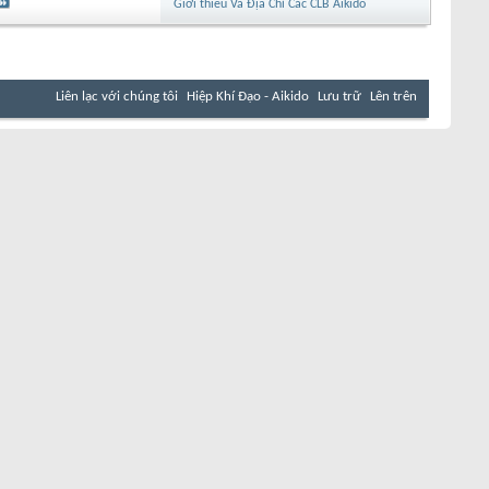
Gíơi thiêu Và Địa Chỉ Các CLB Aikido
Liên lạc với chúng tôi
Hiệp Khí Đạo - Aikido
Lưu trữ
Lên trên