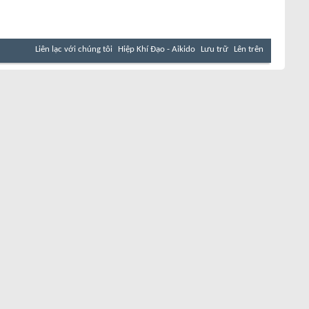
Liên lạc với chúng tôi
Hiệp Khí Đạo - Aikido
Lưu trữ
Lên trên