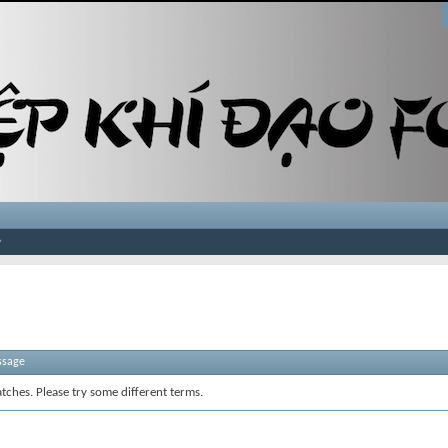
ssage
tches. Please try some different terms.