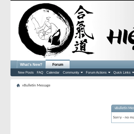
What's New?
Forum
New Posts
FAQ
Calendar
Community
Forum Actions
Quick Links
vBulletin Message
vBulletin Me
Sorry - no ma