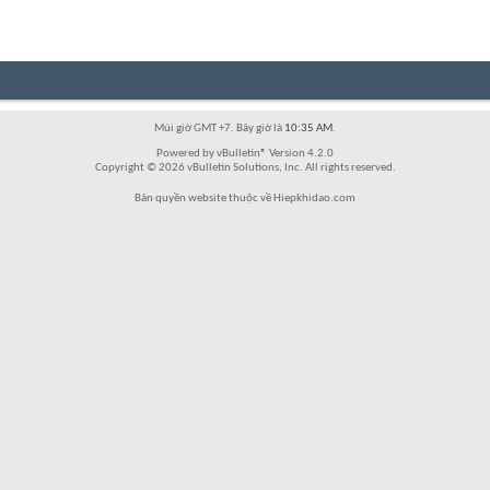
Múi giờ GMT +7. Bây giờ là
10:35 AM
.
Powered by vBulletin® Version 4.2.0
Copyright © 2026 vBulletin Solutions, Inc. All rights reserved.
Bản quyền website thuộc về Hiepkhidao.com