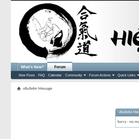
What's New?
Forum
New Posts
FAQ
Calendar
Community
Forum Actions
Quick Links
vBulletin Message
vBulletin Me
Sorry - no ma