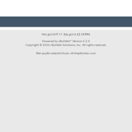
Múi giờ GMT +7. Bây giờ là
12:19 PM
.
Powered by vBulletin® Version 4.2.0
Copyright © 2026 vBulletin Solutions, Inc. All rights reserved.
Bản quyền website thuộc về Hiepkhidao.com