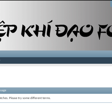
ssage
tches. Please try some different terms.