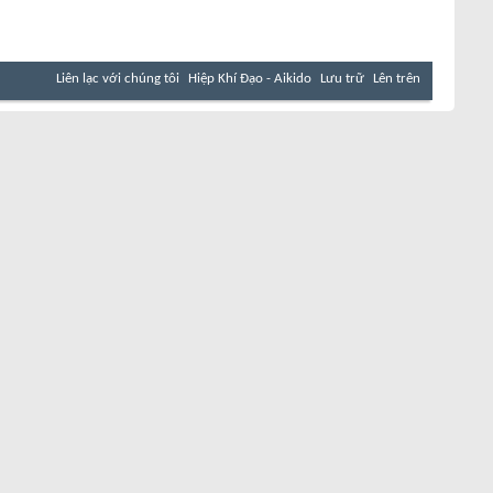
Liên lạc với chúng tôi
Hiệp Khí Đạo - Aikido
Lưu trữ
Lên trên