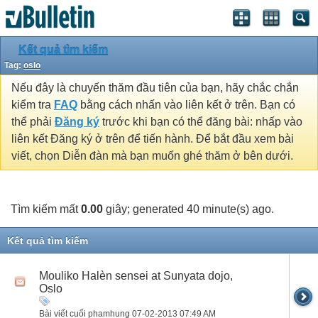
Kết quả tìm kiếm
Tag:
oslo
Nếu đây là chuyến thăm đầu tiên của bạn, hãy chắc chắn
kiểm tra
FAQ
bằng cách nhấn vào liên kết ở trên. Bạn có
thể phải
Đăng ký
trước khi bạn có thể đăng bài: nhấp vào
liên kết Đăng ký ở trên để tiến hành. Để bắt đầu xem bài
viết, chọn Diễn đàn mà bạn muốn ghé thăm ở bên dưới.
Tìm kiếm mất
0.00
giây; generated 40 minute(s) ago.
Kết quả tìm kiếm
Mouliko Halèn sensei at Sunyata dojo,
Oslo
Bài viết cuối phamhung 07-02-2013
07:49 AM