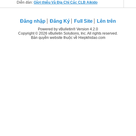
Diễn đàn:
Gíơi thiêu Và Địa Chỉ Các CLB Aikido
Đăng nhập
Đăng Ký
Full Site
Lên trên
Powered by vBulletin® Version 4.2.0
Copyright © 2026 vBulletin Solutions, Inc. All rights reserved.
Bản quyền website thuộc về Hiepkhidao.com