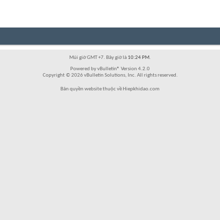
Múi giờ GMT +7. Bây giờ là
10:24 PM
.
Powered by vBulletin® Version 4.2.0
Copyright © 2026 vBulletin Solutions, Inc. All rights reserved.
Bản quyền website thuộc về Hiepkhidao.com