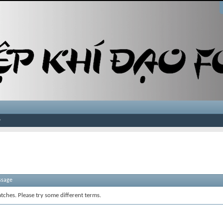
ssage
tches. Please try some different terms.