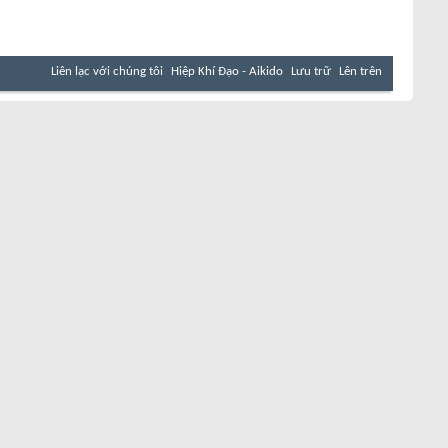
Liên lạc với chúng tôi
Hiệp Khí Đạo - Aikido
Lưu trữ
Lên trên