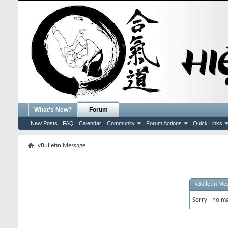
What's New?
Forum
New Posts
FAQ
Calendar
Community
Forum Actions
Quick Links
vBulletin Message
vBulletin Me
Sorry - no ma