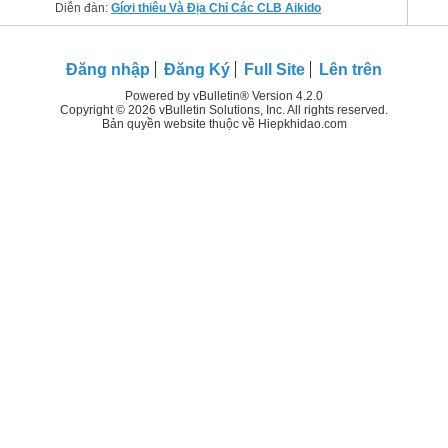
Diễn đàn:
Gíơi thiêu Và Địa Chỉ Các CLB Aikido
Đăng nhập
Đăng Ký
Full Site
Lên trên
Powered by vBulletin® Version 4.2.0
Copyright © 2026 vBulletin Solutions, Inc. All rights reserved.
Bản quyền website thuộc về Hiepkhidao.com