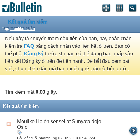
Kết quả tìm kiếm
Tag:
mouliko halèn
Nếu đây là chuyến thăm đầu tiên của bạn, hãy chắc chắn
kiểm tra
FAQ
bằng cách nhấn vào liên kết ở trên. Bạn có
thể phải
Đăng ký
trước khi bạn có thể đăng bài: nhấp vào
liên kết Đăng ký ở trên để tiến hành. Để bắt đầu xem bài
viết, chọn Diễn đàn mà bạn muốn ghé thăm ở bên dưới.
Tìm kiếm mất
0.00
giây.
Kết quả tìm kiếm
Mouliko Halèn sensei at Sunyata dojo,
Oslo
Bài viết cuối phamhung 07-02-2013
07:49 AM