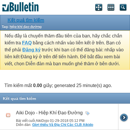
Kết quả tìm kiếm
Tag:
hiệp khí đạo đường
Nếu đây là chuyến thăm đầu tiên của bạn, hãy chắc chắn
kiểm tra
FAQ
bằng cách nhấn vào liên kết ở trên. Bạn có
thể phải
Đăng ký
trước khi bạn có thể đăng bài: nhấp vào
liên kết Đăng ký ở trên để tiến hành. Để bắt đầu xem bài
viết, chọn Diễn đàn mà bạn muốn ghé thăm ở bên dưới.
Tìm kiếm mất
0.00
giây; generated 25 minute(s) ago.
Kết quả tìm kiếm
Aiki Dojo - Hiệp Khí Đạo Đường
Bài viết cuối AikiDojo 01-29-2018
05:12 PM
Diễn đàn:
Gíơi thiêu Và Địa Chỉ Các CLB Aikido