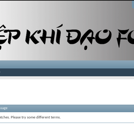
ssage
tches. Please try some different terms.