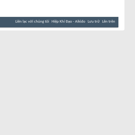
Liên lạc với chúng tôi
Hiệp Khí Đạo - Aikido
Lưu trữ
Lên trên