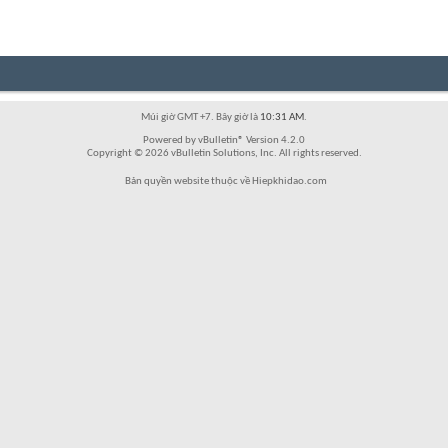
Múi giờ GMT +7. Bây giờ là
10:31 AM
.
Powered by vBulletin® Version 4.2.0
Copyright © 2026 vBulletin Solutions, Inc. All rights reserved.
Bản quyền website thuộc về Hiepkhidao.com