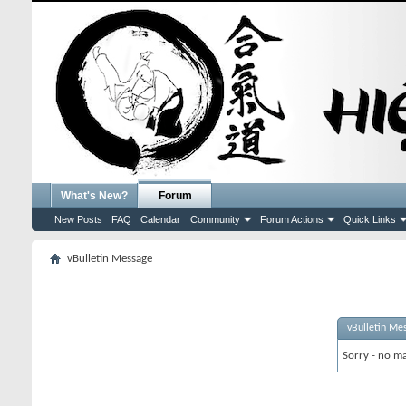
What's New?
Forum
New Posts
FAQ
Calendar
Community
Forum Actions
Quick Links
vBulletin Message
vBulletin Me
Sorry - no ma