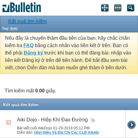
Kết quả tìm kiếm
Tag:
dojo
Nếu đây là chuyến thăm đầu tiên của bạn, hãy chắc chắn
kiểm tra
FAQ
bằng cách nhấn vào liên kết ở trên. Bạn có
thể phải
Đăng ký
trước khi bạn có thể đăng bài: nhấp vào
liên kết Đăng ký ở trên để tiến hành. Để bắt đầu xem bài
viết, chọn Diễn đàn mà bạn muốn ghé thăm ở bên dưới.
Tìm kiếm mất
0.00
giây.
Kết quả tìm kiếm
Aiki Dojo - Hiệp Khí Đạo Đường
Bài viết cuối AikiDojo 01-29-2018
05:12 PM
Diễn đàn:
Gíơi thiêu Và Địa Chỉ Các CLB Aikido