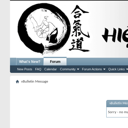
What's New?
Forum
New Posts
FAQ
Calendar
Community
Forum Actions
Quick Links
vBulletin Message
vBulletin Me
Sorry - no ma