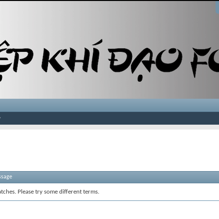
ssage
tches. Please try some different terms.