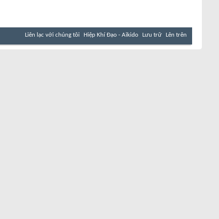
Liên lạc với chúng tôi
Hiệp Khí Đạo - Aikido
Lưu trữ
Lên trên