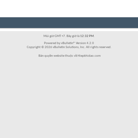
Múi giờ GMT +7. Bây giờ là
12:32 PM
.
Powered by vBulletin® Version 4.2.0
Copyright © 2026 vBulletin Solutions, Inc. All rights reserved.
Bản quyền website thuộc về Hiepkhidao.com