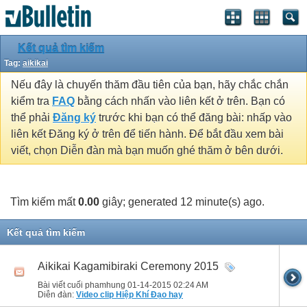
Kết quả tìm kiếm
Tag:
aikikai
Nếu đây là chuyến thăm đầu tiên của bạn, hãy chắc chắn
kiểm tra
FAQ
bằng cách nhấn vào liên kết ở trên. Bạn có
thể phải
Đăng ký
trước khi bạn có thể đăng bài: nhấp vào
liên kết Đăng ký ở trên để tiến hành. Để bắt đầu xem bài
viết, chọn Diễn đàn mà bạn muốn ghé thăm ở bên dưới.
Tìm kiếm mất
0.00
giây; generated 12 minute(s) ago.
Kết quả tìm kiếm
Aikikai Kagamibiraki Ceremony 2015
Bài viết cuối phamhung 01-14-2015
02:24 AM
Diễn đàn:
Video clip Hiệp Khí Đạo hay