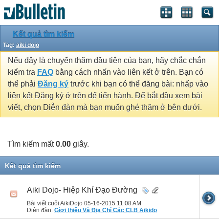
Kết quả tìm kiếm
Tag:
aiki dojo
Nếu đây là chuyến thăm đầu tiên của bạn, hãy chắc chắn
kiểm tra
FAQ
bằng cách nhấn vào liên kết ở trên. Bạn có
thể phải
Đăng ký
trước khi bạn có thể đăng bài: nhấp vào
liên kết Đăng ký ở trên để tiến hành. Để bắt đầu xem bài
viết, chọn Diễn đàn mà bạn muốn ghé thăm ở bên dưới.
Tìm kiếm mất
0.00
giây.
Kết quả tìm kiếm
Aiki Dojo- Hiệp Khí Đạo Đường
Bài viết cuối AikiDojo 05-16-2015
11:08 AM
Diễn đàn:
Gíơi thiêu Và Địa Chỉ Các CLB Aikido