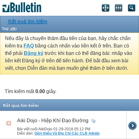
Kết quả tìm kiếm
Tag:
aiki
Nếu đây là chuyến thăm đầu tiên của bạn, hãy chắc chắn
kiểm tra
FAQ
bằng cách nhấn vào liên kết ở trên. Bạn có
thể phải
Đăng ký
trước khi bạn có thể đăng bài: nhấp vào
liên kết Đăng ký ở trên để tiến hành. Để bắt đầu xem bài
viết, chọn Diễn đàn mà bạn muốn ghé thăm ở bên dưới.
Tìm kiếm mất
0.00
giây.
Kết quả tìm kiếm
Aiki Dojo - Hiệp Khí Đạo Đường
Bài viết cuối AikiDojo 01-29-2018
05:12 PM
Diễn đàn:
Gíơi thiêu Và Địa Chỉ Các CLB Aikido