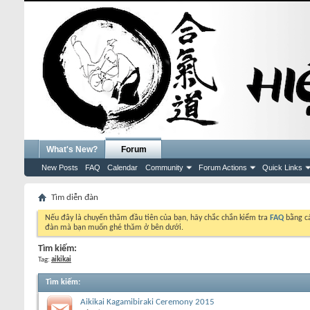
What's New?
Forum
New Posts
FAQ
Calendar
Community
Forum Actions
Quick Links
Tìm diễn đàn
Nếu đây là chuyến thăm đầu tiên của bạn, hãy chắc chắn kiểm tra
FAQ
bằng cá
đàn mà bạn muốn ghé thăm ở bên dưới.
Tìm kiếm:
Tag:
aikikai
Tìm kiếm
:
Aikikai Kagamibiraki Ceremony 2015