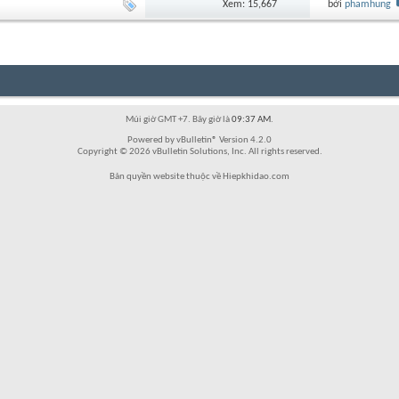
Xem: 15,667
bởi
phamhung
Múi giờ GMT +7. Bây giờ là
09:37 AM
.
Powered by vBulletin® Version 4.2.0
Copyright © 2026 vBulletin Solutions, Inc. All rights reserved.
Bản quyền website thuộc về Hiepkhidao.com