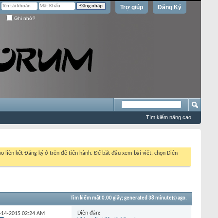
Trợ giúp
Đăng Ký
Ghi nhớ?
Tìm kiếm nâng cao
o liên kết Đăng ký ở trên để tiến hành. Để bắt đầu xem bài viết, chọn Diễn
Tìm kiếm mất
0.00
giây; generated 38 minute(s) ago.
Diễn đàn:
01-14-2015
02:24 AM