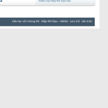
Video clip Hiệp Khí Đạo hay
Liên lạc với chúng tôi
Hiệp Khí Đạo - Aikido
Lưu trữ
Lên trên