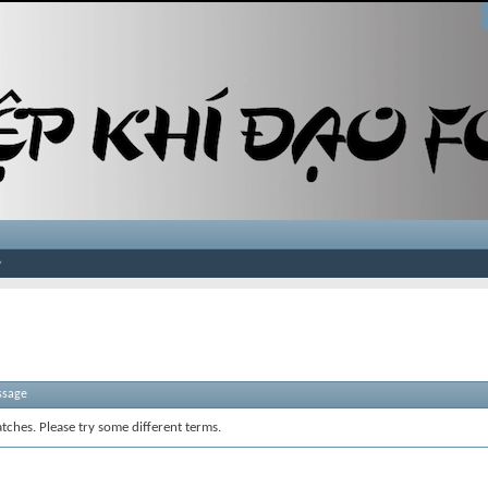
ssage
tches. Please try some different terms.