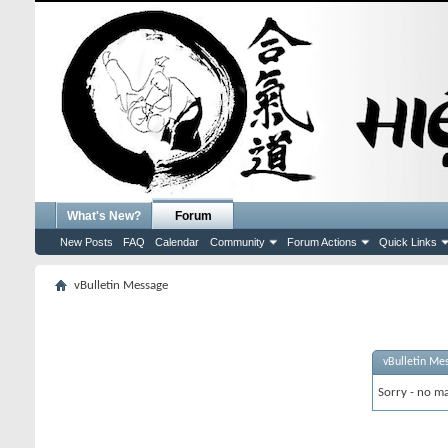
What's New?
Forum
New Posts
FAQ
Calendar
Community
Forum Actions
Quick Links
vBulletin Message
vBulletin Me
Sorry - no ma