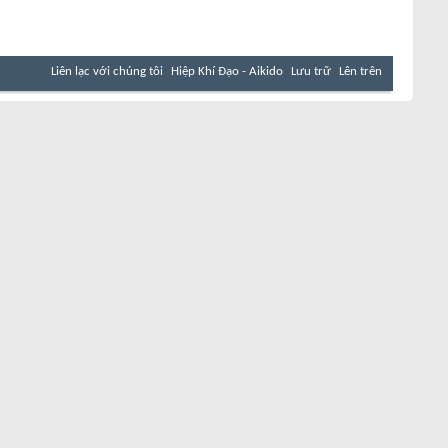
Liên lạc với chúng tôi
Hiệp Khí Đạo - Aikido
Lưu trữ
Lên trên