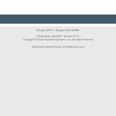
Múi giờ GMT +7. Bây giờ là
01:18 PM
.
Powered by vBulletin® Version 4.2.0
Copyright © 2026 vBulletin Solutions, Inc. All rights reserved.
Bản quyền website thuộc về Hiepkhidao.com