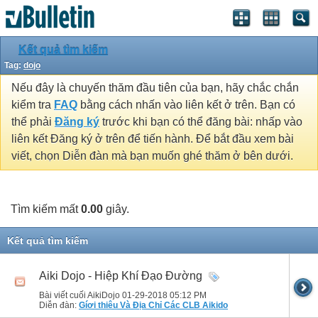
Kết quả tìm kiếm
Tag:
dojo
Nếu đây là chuyến thăm đầu tiên của bạn, hãy chắc chắn
kiểm tra
FAQ
bằng cách nhấn vào liên kết ở trên. Bạn có
thể phải
Đăng ký
trước khi bạn có thể đăng bài: nhấp vào
liên kết Đăng ký ở trên để tiến hành. Để bắt đầu xem bài
viết, chọn Diễn đàn mà bạn muốn ghé thăm ở bên dưới.
Tìm kiếm mất
0.00
giây.
Kết quả tìm kiếm
Aiki Dojo - Hiệp Khí Đạo Đường
Bài viết cuối AikiDojo 01-29-2018
05:12 PM
Diễn đàn:
Gíơi thiêu Và Địa Chỉ Các CLB Aikido