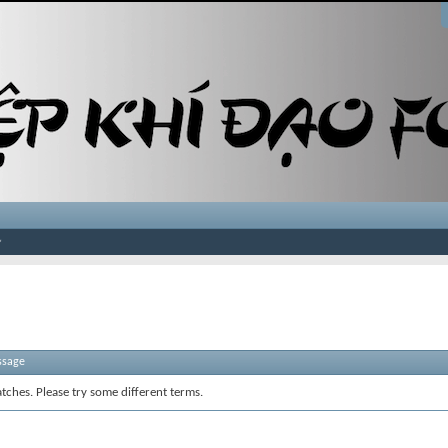
ssage
tches. Please try some different terms.