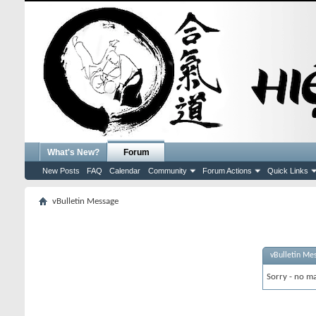
What's New?
Forum
New Posts
FAQ
Calendar
Community
Forum Actions
Quick Links
vBulletin Message
vBulletin Me
Sorry - no ma