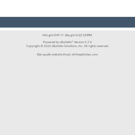
Múi giờ GMT +7. Bây giờ là
12:13 PM
.
Powered by vBulletin® Version 4.2.0
Copyright © 2026 vBulletin Solutions, Inc. All rights reserved.
Bản quyền website thuộc về Hiepkhidao.com