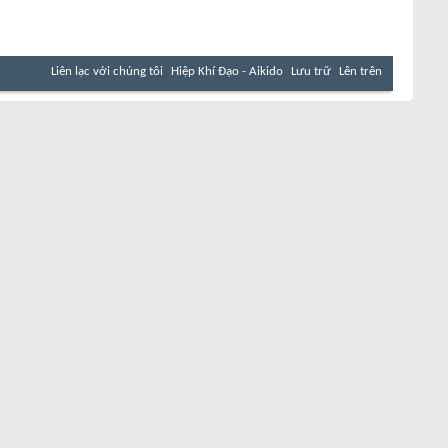
Liên lạc với chúng tôi
Hiệp Khí Đạo - Aikido
Lưu trữ
Lên trên