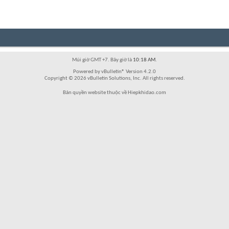
Múi giờ GMT +7. Bây giờ là
10:18 AM
.
Powered by vBulletin® Version 4.2.0
Copyright © 2026 vBulletin Solutions, Inc. All rights reserved.
Bản quyền website thuộc về Hiepkhidao.com