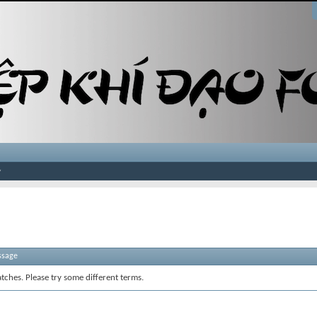
ssage
tches. Please try some different terms.