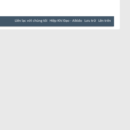
Liên lạc với chúng tôi
Hiệp Khí Đạo - Aikido
Lưu trữ
Lên trên