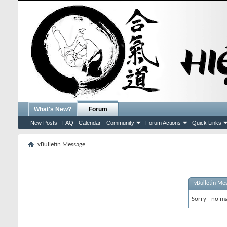
What's New?
Forum
New Posts
FAQ
Calendar
Community
Forum Actions
Quick Links
vBulletin Message
vBulletin Me
Sorry - no ma