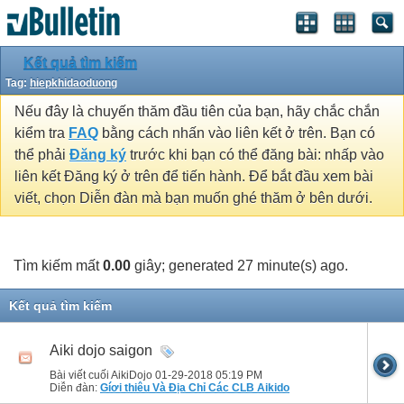
Kết quả tìm kiếm
Tag:
hiepkhidaoduong
Nếu đây là chuyến thăm đầu tiên của bạn, hãy chắc chắn
kiểm tra
FAQ
bằng cách nhấn vào liên kết ở trên. Bạn có
thể phải
Đăng ký
trước khi bạn có thể đăng bài: nhấp vào
liên kết Đăng ký ở trên để tiến hành. Để bắt đầu xem bài
viết, chọn Diễn đàn mà bạn muốn ghé thăm ở bên dưới.
Tìm kiếm mất
0.00
giây; generated 27 minute(s) ago.
Kết quả tìm kiếm
Aiki dojo saigon
Bài viết cuối AikiDojo 01-29-2018
05:19 PM
Diễn đàn:
Gíơi thiêu Và Địa Chỉ Các CLB Aikido