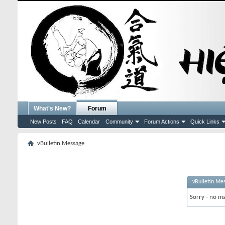
What's New?
Forum
New Posts
FAQ
Calendar
Community
Forum Actions
Quick Links
vBulletin Message
vBulletin Me
Sorry - no ma