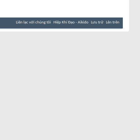
Liên lạc với chúng tôi
Hiệp Khí Đạo - Aikido
Lưu trữ
Lên trên