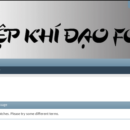
ssage
tches. Please try some different terms.