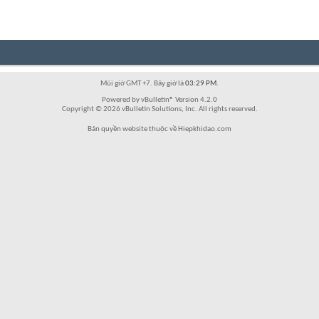
Múi giờ GMT +7. Bây giờ là
03:29 PM
.
Powered by vBulletin® Version 4.2.0
Copyright © 2026 vBulletin Solutions, Inc. All rights reserved.
Bản quyền website thuộc về Hiepkhidao.com