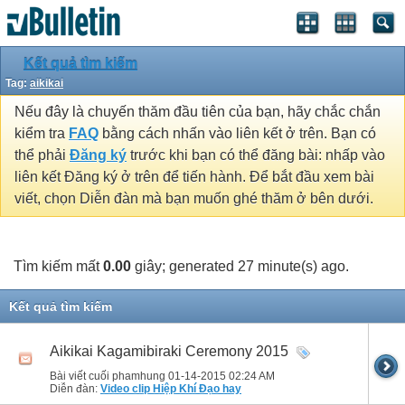
Kết quả tìm kiếm
Tag:
aikikai
Nếu đây là chuyến thăm đầu tiên của bạn, hãy chắc chắn
kiểm tra
FAQ
bằng cách nhấn vào liên kết ở trên. Bạn có
thể phải
Đăng ký
trước khi bạn có thể đăng bài: nhấp vào
liên kết Đăng ký ở trên để tiến hành. Để bắt đầu xem bài
viết, chọn Diễn đàn mà bạn muốn ghé thăm ở bên dưới.
Tìm kiếm mất
0.00
giây; generated 27 minute(s) ago.
Kết quả tìm kiếm
Aikikai Kagamibiraki Ceremony 2015
Bài viết cuối phamhung 01-14-2015
02:24 AM
Diễn đàn:
Video clip Hiệp Khí Đạo hay