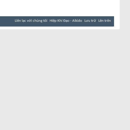
Liên lạc với chúng tôi
Hiệp Khí Đạo - Aikido
Lưu trữ
Lên trên