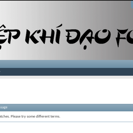
ssage
tches. Please try some different terms.