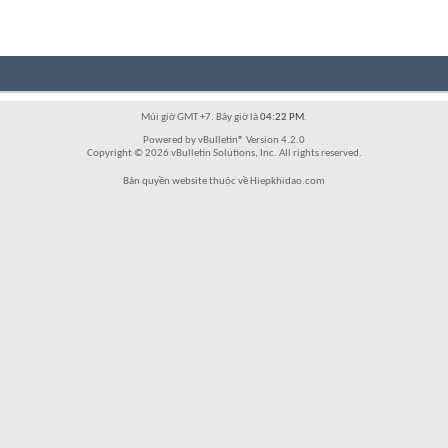
Múi giờ GMT +7. Bây giờ là
04:22 PM
.
Powered by vBulletin® Version 4.2.0
Copyright © 2026 vBulletin Solutions, Inc. All rights reserved.
Bản quyền website thuộc về Hiepkhidao.com