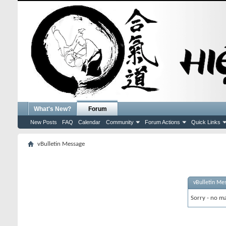
What's New?
Forum
New Posts
FAQ
Calendar
Community
Forum Actions
Quick Links
vBulletin Message
vBulletin Me
Sorry - no ma