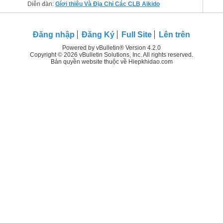
Diễn đàn:
Gíơi thiêu Và Địa Chỉ Các CLB Aikido
Đăng nhập
Đăng Ký
Full Site
Lên trên
Powered by vBulletin® Version 4.2.0
Copyright © 2026 vBulletin Solutions, Inc. All rights reserved.
Bản quyền website thuộc về Hiepkhidao.com