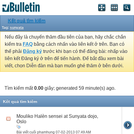
Kết quả tìm kiếm
Tag:
sunyata
Nếu đây là chuyến thăm đầu tiên của bạn, hãy chắc chắn
kiểm tra
FAQ
bằng cách nhấn vào liên kết ở trên. Bạn có
thể phải
Đăng ký
trước khi bạn có thể đăng bài: nhấp vào
liên kết Đăng ký ở trên để tiến hành. Để bắt đầu xem bài
viết, chọn Diễn đàn mà bạn muốn ghé thăm ở bên dưới.
Tìm kiếm mất
0.00
giây; generated 59 minute(s) ago.
Kết quả tìm kiếm
Mouliko Halèn sensei at Sunyata dojo,
Oslo
Bài viết cuối phamhung 07-02-2013
07:49 AM