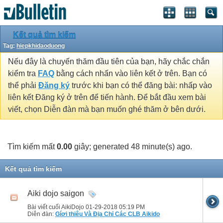
Kết quả tìm kiếm
Tag:
hiepkhidaoduong
Nếu đây là chuyến thăm đầu tiên của bạn, hãy chắc chắn
kiểm tra
FAQ
bằng cách nhấn vào liên kết ở trên. Bạn có
thể phải
Đăng ký
trước khi bạn có thể đăng bài: nhấp vào
liên kết Đăng ký ở trên để tiến hành. Để bắt đầu xem bài
viết, chọn Diễn đàn mà bạn muốn ghé thăm ở bên dưới.
Tìm kiếm mất
0.00
giây; generated 48 minute(s) ago.
Kết quả tìm kiếm
Aiki dojo saigon
Bài viết cuối AikiDojo 01-29-2018
05:19 PM
Diễn đàn:
Gíơi thiêu Và Địa Chỉ Các CLB Aikido