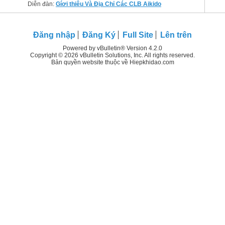
Diễn đàn:
Gíơi thiêu Và Địa Chỉ Các CLB Aikido
Đăng nhập
Đăng Ký
Full Site
Lên trên
Powered by vBulletin® Version 4.2.0
Copyright © 2026 vBulletin Solutions, Inc. All rights reserved.
Bản quyền website thuộc về Hiepkhidao.com