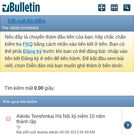
Kết quả tìm kiếm
Tag:
aikido tenshinkai
Nếu đây là chuyến thăm đầu tiên của bạn, hãy chắc chắn
kiểm tra
FAQ
bằng cách nhấn vào liên kết ở trên. Bạn có
thể phải
Đăng ký
trước khi bạn có thể đăng bài: nhấp vào
liên kết Đăng ký ở trên để tiến hành. Để bắt đầu xem bài
viết, chọn Diễn đàn mà bạn muốn ghé thăm ở bên dưới.
Tìm kiếm mất
0.00
giây.
Kết quả tìm kiếm
Aikido Tenshinkai Hà Nội kỷ niệm 10 năm
thành lập
Bài viết cuối Iwama aikido 04-09-2013
05:49 AM