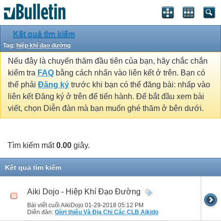
Kết quả tìm kiếm
Tag:
hiệp khí đạo đường
Nếu đây là chuyến thăm đầu tiên của bạn, hãy chắc chắn
kiểm tra
FAQ
bằng cách nhấn vào liên kết ở trên. Bạn có
thể phải
Đăng ký
trước khi bạn có thể đăng bài: nhấp vào
liên kết Đăng ký ở trên để tiến hành. Để bắt đầu xem bài
viết, chọn Diễn đàn mà bạn muốn ghé thăm ở bên dưới.
Tìm kiếm mất
0.00
giây.
Kết quả tìm kiếm
Aiki Dojo - Hiệp Khí Đạo Đường
Bài viết cuối AikiDojo 01-29-2018
05:12 PM
Diễn đàn:
Gíơi thiêu Và Địa Chỉ Các CLB Aikido