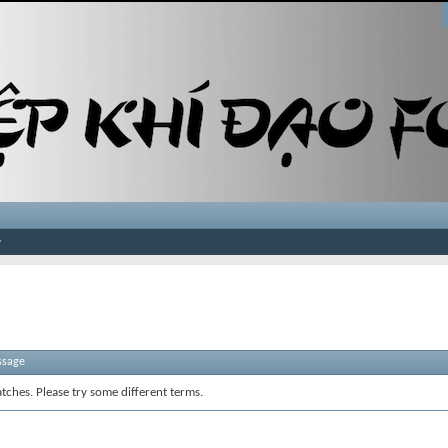
ssage
tches. Please try some different terms.