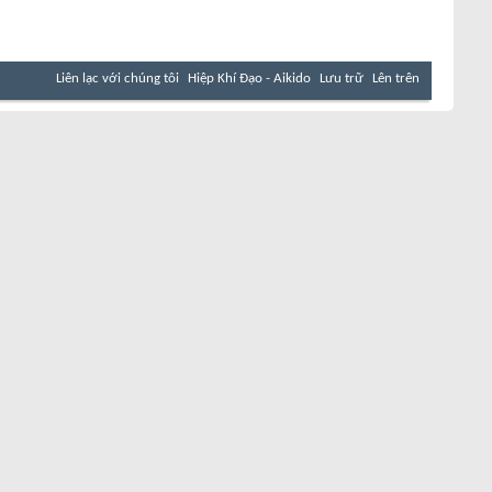
Liên lạc với chúng tôi
Hiệp Khí Đạo - Aikido
Lưu trữ
Lên trên