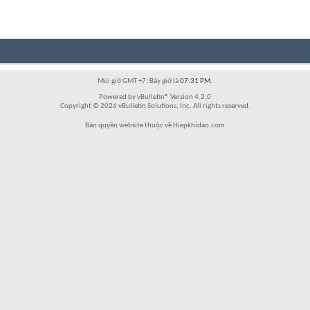
Múi giờ GMT +7. Bây giờ là
07:31 PM
.
Powered by vBulletin® Version 4.2.0
Copyright © 2026 vBulletin Solutions, Inc. All rights reserved.
Bản quyền website thuộc về Hiepkhidao.com