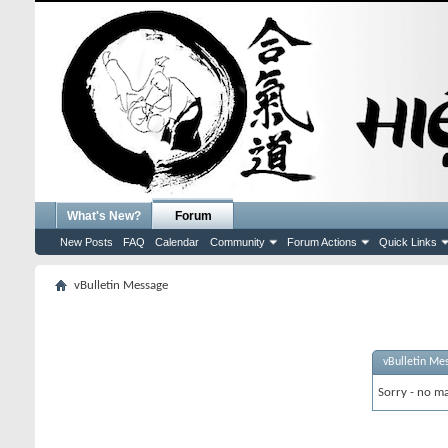
What's New?
Forum
New Posts
FAQ
Calendar
Community
Forum Actions
Quick Links
vBulletin Message
vBulletin Me
Sorry - no ma