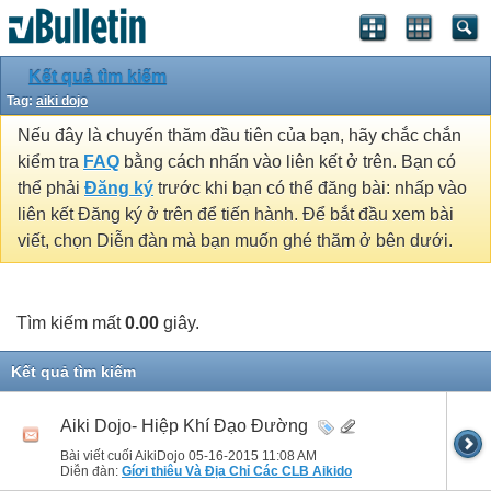
Kết quả tìm kiếm
Tag:
aiki dojo
Nếu đây là chuyến thăm đầu tiên của bạn, hãy chắc chắn
kiểm tra
FAQ
bằng cách nhấn vào liên kết ở trên. Bạn có
thể phải
Đăng ký
trước khi bạn có thể đăng bài: nhấp vào
liên kết Đăng ký ở trên để tiến hành. Để bắt đầu xem bài
viết, chọn Diễn đàn mà bạn muốn ghé thăm ở bên dưới.
Tìm kiếm mất
0.00
giây.
Kết quả tìm kiếm
Aiki Dojo- Hiệp Khí Đạo Đường
Bài viết cuối AikiDojo 05-16-2015
11:08 AM
Diễn đàn:
Gíơi thiêu Và Địa Chỉ Các CLB Aikido