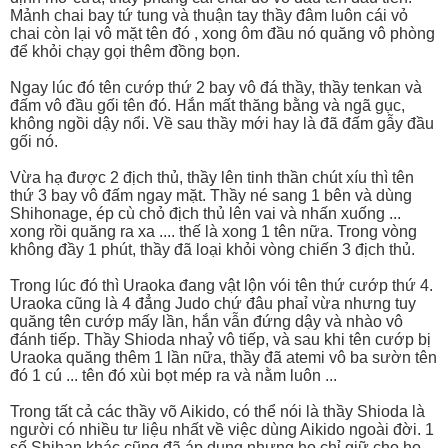
Mảnh chai bay tứ tung và thuận tay thầy đâm luôn cái vỏ
chai còn lại vô mặt tên đó , xong ôm đầu nó quăng vô phòng
để khỏi chạy gọi thêm đồng bọn.
Ngay lúc đó tên cướp thứ 2 bay vô đá thầy, thầy tenkan và
đấm vô đầu gối tên đó. Hắn mất thăng bằng và ngã gục,
không ngồi dậy nổi. Về sau thầy mới hay là đã đấm gẫy đầu
gối nó.
Vừa hạ được 2 địch thủ, thầy lên tinh thần chút xíu thì tên
thứ 3 bay vô đấm ngay mặt. Thầy né sang 1 bên và dùng
Shihonage, ép cù chỏ địch thủ lên vai và nhấn xuống ...
xong rồi quăng ra xa .... thế là xong 1 tên nữa. Trong vòng
không đầy 1 phút, thầy đã loại khỏi vòng chiến 3 địch thủ.
Trong lúc đó thì Uraoka đang vật lộn vói tên thứ cướp thứ 4.
Uraoka cũng là 4 đẳng Judo chứ đâu phaỉ vừa nhưng tuy
quăng tên cướp mấy lần, hắn vẫn đứng dậy và nhào vô
đánh tiếp. Thầy Shioda nhaỷ vô tiếp, và sau khi tên cướp bị
Uraoka quăng thêm 1 lần nữa, thầy đã atemi vô ba sườn tên
đó 1 cú ... tên đó xùi bọt mép ra và nằm luôn ...
Trong tất cả các thầy võ Aikido, có thể nói là thầy Shioda là
người có nhiều tư liệu nhất về việc dùng Aikido ngoài đời. 1
số Shihan khác cũng đã áp dụng nhưng họ chỉ giữ cho họ