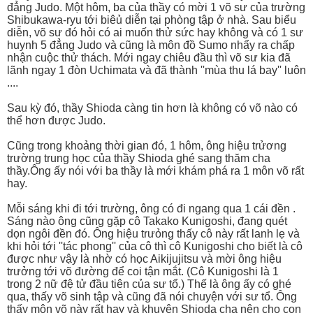
đẳng Judo. Một hôm, ba của thầy có mời 1 võ sư của trường
Shibukawa-ryu tới biêủ diễn tại phòng tập ở nhà. Sau biểu
diễn, võ sư đó hỏi có ai muốn thử sức hay không và có 1 sư
huynh 5 đẳng Judo và cũng là môn đồ Sumo nhẩy ra chấp
nhận cuộc thử thách. Mới ngay chiêu đầu thì võ sư kia đã
lãnh ngay 1 đòn Uchimata và đã thành ''mùa thu lá bay'' luôn
....
Sau kỳ đó, thầy Shioda càng tin hơn là không có võ nào có
thể hơn được Judo.
Cũng trong khoảng thời gian đó, 1 hôm, ông hiệu trửơng
trường trung học của thầy Shioda ghé sang thăm cha
thầy.Ông ấy nói với ba thầy là mới khám phá ra 1 môn võ rất
hay.
Mỗi sáng khi đi tới trường, ông có đi ngang qua 1 cái đền .
Sáng nào ông cũng gặp cô Takako Kunigoshi, đang quét
dọn ngôi đền đó. Ông hiệu trưỏng thấy cô này rất lanh lẹ và
khi hỏi tới ''tác phong'' của cô thì cô Kunigoshi cho biết là cô
được như vậy là nhờ có học Aikijujitsu và mời ông hiệu
trưởng tới võ đường để coi tận mắt. (Cô Kunigoshi là 1
trong 2 nữ đệ tử đầu tiên của sư tổ.) Thế là ông ấy có ghé
qua, thấy võ sinh tập và cũng đã nói chuyện với sư tổ. Ông
thấy môn võ này rất hay và khuyên Shioda cha nên cho con