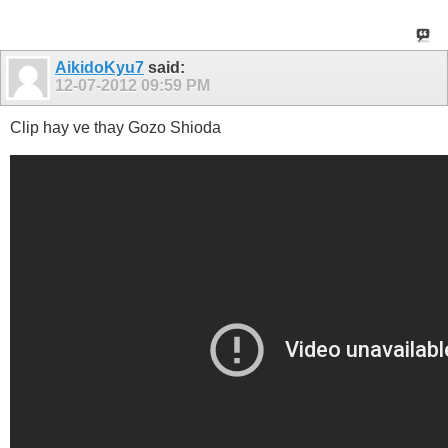
AikidoKyu7
said:
12-07-2012
09:59 PM
Clip hay ve thay Gozo Shioda