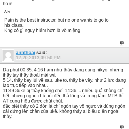
hơn!
Aiki
Pain is the best instructor, but no one wants to go to
his class...
Khg có gì nguy hiểm hơn là võ miệng
anhthoai
said:
12-20-2013
09:50 PM
Dạ phut 00:35. 4:16 hàm như thầy dang dùng nikyo, nhưng
thấy tay thầy thoải mái wá
5:14, thầy bay lùi về sau, uke to, thầy bé vậy, như 2 lực đang
lao trục tiếp vào nhau.
11:49 3uke bị thầy khống chế, 14:36.... nhiều quá không chỉ
hết. nhưng nghe chú nói đến thả lõng và trong tâm, MTB thỉ
AT cung hiểu được chút chút.
đặc biệt thầy có 2 đòn là chỉ ngón tay vô ngực và dùng ngón
cái đứng lên chân của ukê. không thấy ai biểu diển ngoài
thầy.