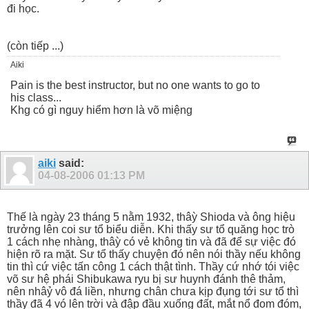
đi học.
(còn tiếp ...)
Aiki
Pain is the best instructor, but no one wants to go to
his class...
Khg có gì nguy hiểm hơn là võ miệng
aiki
said:
04-08-2006
01:13 PM
Thế là ngày 23 tháng 5 nằm 1932, thâỳ Shioda và ông hiệu
trưởng lên coi sư tổ biểu diễn. Khi thấy sư tổ quăng học trò
1 cách nhẹ nhàng, thâỳ có vẻ không tin và đã để sự việc đó
hiện rõ ra mặt. Sư tổ thấy chuyện đó nên nói thầy nếu không
tin thì cứ việc tấn công 1 cách thật tình. Thầy cứ nhớ tói việc
võ sư hệ phái Shibukawa ryu bị sư huynh đánh thê thảm,
nên nhâỷ vô đá liền, nhưng chân chưa kịp đụng tới sư tổ thì
thầy đã 4 vó lên trời và đập đầu xuống đất, mắt nổ đom đóm,