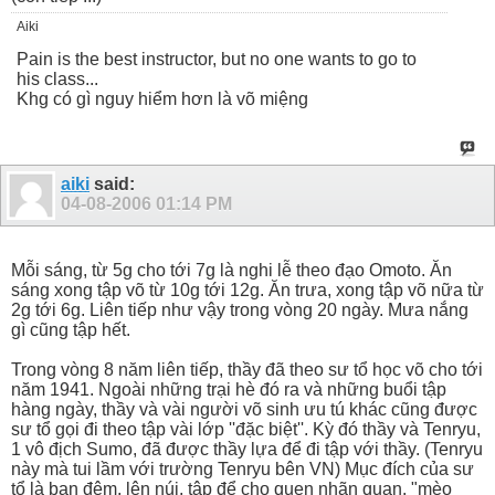
Aiki
Pain is the best instructor, but no one wants to go to
his class...
Khg có gì nguy hiểm hơn là võ miệng
aiki
said:
04-08-2006
01:14 PM
Mỗi sáng, từ 5g cho tới 7g là nghi lễ theo đạo Omoto. Ăn
sáng xong tập võ từ 10g tới 12g. Ăn trưa, xong tập võ nữa từ
2g tới 6g. Liên tiếp như vậy trong vòng 20 ngày. Mưa nắng
gì cũng tập hết.
Trong vòng 8 năm liên tiếp, thầy đã theo sư tổ học võ cho tới
năm 1941. Ngoài những trại hè đó ra và những buổi tập
hàng ngày, thầy và vài người võ sinh ưu tú khác cũng được
sư tổ gọi đi theo tập vài lớp ''đặc biệt''. Kỳ đó thầy và Tenryu,
1 vô địch Sumo, đã được thầy lựa để đi tập với thầy. (Tenryu
này mà tui lầm với trường Tenryu bên VN) Mục đích của sư
tổ là ban đêm, lên núi, tập để cho quen nhãn quan. "mèo