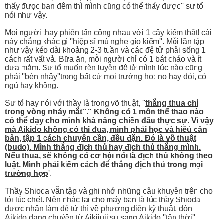
thấy đưọc ban đêm thì mình cũng có thể thấy được'' sư tổ
nói như vậy.
Mọi người thay phiên tấn công nhau với 1 cây kiếm thật! cái
này chẳng khác gì ''hiệp sĩ mù nghe gío kiếm''. Mỗi lần tập
như vậy kéo dài khoảng 2-3 tuần và các đệ tử phải sống 1
cách rất vất vả. Bữa ăn, mỗi người chỉ có 1 bát cháo và ít
dưa mắm. Sư tổ muốn rèn luyện đệ tử mình lúc nào cũng
phải ''bén nhậy''trong bất cứ mọi trường hợ: no hay đói, có
ngủ hay không.
Sư tổ hay nói với thầy là trong võ thuật, ''
thắng thua chỉ
trong vòng nháy mắt''." Không có 1 môn thể thao nào
có thể dạy cho mình khà năng chiến đấu thực sự. Vì vậy
mà Aikido không có thi đua, mình phải học và hiêủ căn
bản, tập 1 cách chuyên cần, đều đặn. Đó là võ thuật
(budo). Mình thắng địch thủ hay địch thủ thắng mình.
Nếu thua, sẽ không có cơ hội nói là địch thủ không theo
luật. Mình phải kiếm cách để thắng địch thủ trong mọi
trường hợp
'.
Thầy Shioda vẫn tập và ghi nhớ những câu khuyên trên cho
tói lúc chết. Nên nhắc lại cho mấy bạn là lúc thầy Shioda
được nhận làm đệ tử thì về phương diện kỹ thuật, đòn
Aikido đang chuỷên từ Aikijujitsu sang Aikido ''tân thời''.