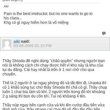
Aiki
Pain is the best instructor, but no one wants to go to
his class...
Khg có gì nguy hiểm hơn là võ miệng
aiki
said:
04-08-2006
01:15 PM
Thầy Shioda đề nghị dùng ''châủ quyền'' nhưng người bạn
nói là không cách chi chạy được hết vì khu này là khu của
tụi du đãng. Cái hay nhất là trốn ở 1 nơi chờ cho qua
chuyện.
Thế là 2 người ở lại ngay phòng đó và tắt đèn đi. Uraoka thì
có 1 khâủ súng lục chứ thầy Shioda thì chả có gì. Thầy chụp
luôn 1 chai bia làm vũ khí. 2 người trốn trong đó tới khoảng
2 g sáng thì bọn du côn tới. Tụi nó khỏang 4 tên.
Thầy núp ngay bên cạnh cửa và khi tên cướp đầu tiên vừa
định mở cửa, thầy phang caí chai đó vô đầu tên đầu tiên.