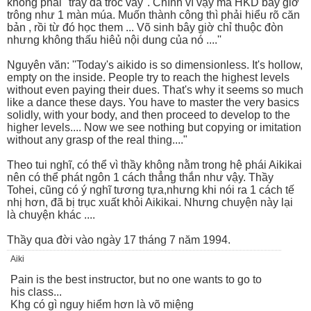
không phải ''trầy da tróc vâỷ''. Chính vì vậy mà HKD bây giờ
trông như 1 màn múa. Muốn thành công thì phải hiểu rõ căn
bản , rồi từ đó học them ... Võ sinh bây giờ chỉ thuộc đòn
nhưng không thấu hiêủ nội dung của nó ....''
Nguyên văn: ''Today's aikido is so dimensionless. It's hollow,
empty on the inside. People try to reach the highest levels
without even paying their dues. That's why it seems so much
like a dance these days. You have to master the very basics
solidly, with your body, and then proceed to develop to the
higher levels.... Now we see nothing but copying or imitation
without any grasp of the real thing...."
Theo tui nghĩ, có thể vì thầy không nằm trong hệ phái Aikikai
nên có thể phát ngôn 1 cách thẳng thắn như vậy. Thầy
Tohei, cũng có ý nghĩ tương tựa,nhưng khi nói ra 1 cách tế
nhị hơn, đã bị trục xuất khỏi Aikikai. Nhưng chuyện này lại
là chuyện khác ....
Thầy qua đời vào ngày 17 tháng 7 năm 1994.
Aiki
Pain is the best instructor, but no one wants to go to
his class...
Khg có gì nguy hiểm hơn là võ miệng