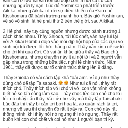
vẫn còn ở Iwama và Hombu dojo còn là nơi cu trú của
những người tỵ nạn. Lúc đó Yoshinkan phát trỉên trước
Aikikai nhưng Aikikai dưới sự điều khiển của Đạo chủ
Kisshomaru đã bành trướng mạnh hơn. Bây giờ Yoshinkan,
về số võ sinh, là hệ phái thứ 2 trên thế giới, sau Aikikai.
2 Hệ phái này tuy cùng nguồn nhưng được bành trướng 1
cách khác nhau. Thầy Shioda, tới lúc chết, vẫn hay lui lại
với Aikikai Hombu dojo vào mỗi dịp hội họp của các cựu võ
sinh nội trú được tổ chức hàng năm. Thầy vẫn kính nể sư tổ
cho tới khi qua đời. Có vài ẩn khúc giữa thầy và Đạo chủ
Kisshomaru, nhưng chuyện này ít ai nói tới và 2 người vẫn
gặp nhau trong những bữa tiệc, nghi lễ chính thức. Năm
1961, thầy đã được sư tổ chính thức thăng lên 9 đẳng.
Thầy Shioda có vài cách tập khá ''oái ăm''. Ví dụ như thầy
dùng chó để tập Taisabaki.
Như tui đã nói, thầy rất
thích chó. Thầy thích tập với chó vì với con vật mình không
biết nó sẽ tấn công làm sao. Thầy chọc tức con chó cho tới
lúc nó nhâỷ cắn thầy. Và cứ như vậy mà thầy tập Taisabaki.
Lúc đầu thì thầy bị cắn tơi bời hoa lá, áo quần rách tả tơi,
nhưng về sau thì chuyện đó rất ít xẩy ra. Con chó này rất
thông minh, khi thầy nói nó ngưng thì nó ngưng. Thầy rất
buồn khi con chó chết và coi nó như 1 người bạn tri kỷ.