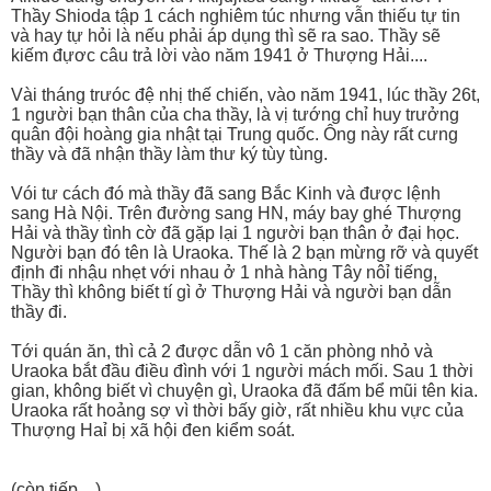
Thầy Shioda tập 1 cách nghiêm túc nhưng vẫn thiếu tự tin
và hay tự hỏi là nếu phải áp dụng thì sẽ ra sao. Thầy sẽ
kiếm đựơc câu trả lời vào năm 1941 ở Thượng Hải....
Vài tháng trưóc đệ nhị thế chiến, vào năm 1941, lúc thầy 26t,
1 người bạn thân của cha thầy, là vị tướng chỉ huy trưởng
quân đội hoàng gia nhật tại Trung quốc. Ông này rất cưng
thầy và đã nhận thầy làm thư ký tùy tùng.
Vói tư cách đó mà thầy đã sang Bắc Kinh và được lệnh
sang Hà Nội. Trên đường sang HN, máy bay ghé Thượng
Hải và thầy tình cờ đã gặp lại 1 người bạn thân ở đại học.
Người bạn đó tên là Uraoka. Thế là 2 bạn mừng rỡ và quyết
định đi nhậu nhẹt với nhau ở 1 nhà hàng Tây nôỉ tiếng,
Thầy thì không biết tí gì ở Thượng Hải và người bạn dẫn
thầy đi.
Tới quán ăn, thì cả 2 được dẫn vô 1 căn phòng nhỏ và
Uraoka bắt đầu điều đình với 1 người mách mối. Sau 1 thời
gian, không biết vì chuyện gì, Uraoka đã đấm bể mũi tên kia.
Uraoka rất hoảng sợ vì thời bấy giờ, rất nhiều khu vực của
Thượng Haỉ bị xã hội đen kiểm soát.
(còn tiếp....)