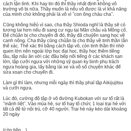
cách tận tình. Khi hay tin đó thì thầy nhất định không vô
trường võ bị nữa. Thầy muốn là nếu vô được là vì khả năng
của mình chứ không phải là vô vì ''con ông cháu cha''.
Cũng không hiêủ vì sao, cha thầy Shioda nghĩ là thầy sẽ có
tương lai hơn nếu đi sang cư ngụ tại Mãn châu và Mông cổ.
Để chủân bị cho chuyến đi đó, thầy đã chuỷên sang học về
canh nông. Cha thầy cũng chủân bị cho thầy về tinh thần lẫn
thể xác. Thể xác thì bằng cách tập võ, còn tinh thần thì nhờ
quen lớn nên ngoài lớp học đại học, thầy học thêm tíêng
tầu, tập nấu ăn với các đầu bếp nổi tiếng ở các khách sạn
lớn, tập cưỡi ngựa với những sỹ quan kỵ binh phụ trách
ngựa hoàng gia, lấy bằng lái xe và vô số chuyện khác để
sửa xoạn cho chuyến đi.
Làm gì thì làm, nhưng mỗi ngày thì thầy phaỉ tập Aikijujitsu
và cưỡi ngựa.
Lúc đó, cường độ tập ở võ đường Kubokan với sư tổ rất là
''mãnh liệt''. Vào mùa hè, sư tổ hay tổ chức 1 loại trại hè với
tất cả đệ tử nội trú, cỡ 40 người. Trại hè này kéo dài khoảng
20 ngày
(còn tiếp ...)