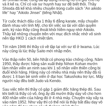
và ít kể ra. Chỉ có vài sư huynh hay sư đệ biết thôi. Thầy
Shioda đã kể khá nhiều chuyện trong cuốn sách ''An aikido
life'' hay ''Aikido Jinsei'' (tiếng Nhật).
Từ cuộc thách đấu của 1 thầy 6 đẳng karate, mấy chuyện
đánh nhau với lính Mỹ, cho tới việc so tài với dân quyền
anh, kỳ nào thầy cũng thoát khỏi hỉêm nguy nhờ Aikido.
Thầy kể những chuyện trên với mục đích nhắc nhở võ sinh
nên tập HKD 1 cách nhiệt tâm.
Tới năm 1946 thì thầy có về tập lại với sư tổ ở Iwama. Lúc
này cũng là lúc thầy Saito mới nhập môn.
Vào thập niên 50, bên Nhật có phong trào chống cộng. Năm
1950, thầy được hãng sản xuất thép Nihon Kohan mướn
làm nhân viên an ninh sau khi 1 số nhân viên thiên cộng bị
đuôỉ khỏi hãng. Hãng này có nhiều nhà máy nên thầy đã rủ
được 1 ít bạn bè sinh viên ở đại học Takushoku trợ lực. Mấy
người này đều biết Judo và Kendo.
Sau việc trên thì thầy có gặp 1 giám đốc hãng thép đó. Sau
khi biết là thầy có võ, ông ấy đã mướn thầy dạy võ cho hơn
400 nhân viên của hãng đó ở 4 nhà máy. Chuyện này xẩy ra
vào năm 1952. Như vậy thì có thể nói là thầy bắt đầu dạy võ