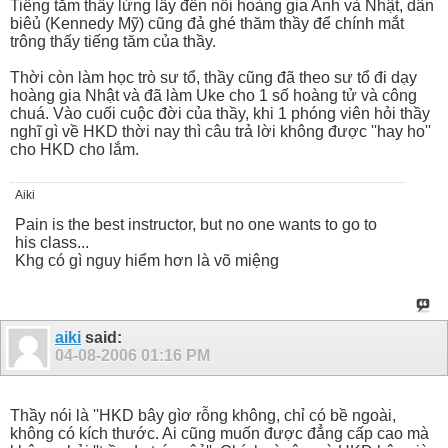
Tiếng tăm thầy lừng lẫy đến nỗi hoàng gia Anh và Nhật, dân
biêủ (Kennedy Mỹ) cũng đả ghé thăm thầy để chính mắt
trông thấy tiếng tăm của thầy.
Thời còn làm học trò sư tổ, thầy cũng đã theo sư tổ đi dạy
hoàng gia Nhật và đã làm Uke cho 1 số hoàng tử và công
chuá. Vào cuối cuộc đời của thầy, khi 1 phóng viên hỏi thầy
nghĩ gì về HKD thời nay thì câu trả lời không được ''hay ho''
cho HKD cho lắm.
Aiki
Pain is the best instructor, but no one wants to go to
his class...
Khg có gì nguy hiểm hơn là võ miệng
aiki
said:
04-08-2006
01:16 PM
Thầy nói là ''HKD bây gìơ rỗng không, chỉ có bề ngoài,
không có kích thước. Ai cũng muốn được đẳng cấp cao mà