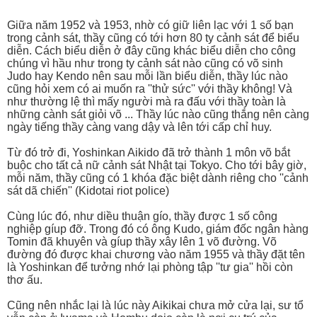
Giữa năm 1952 và 1953, nhờ có giữ liên lạc với 1 số bạn
trong cảnh sát, thầy cũng có tới hơn 80 ty cảnh sát để biểu
diễn. Cách biểu diễn ở đây cũng khác biểu diễn cho công
chúng vì hầu như trong ty cảnh sát nào cũng có võ sinh
Judo hay Kendo nên sau mỗi lần biểu diễn, thầy lúc nào
cũng hỏi xem có ai muốn ra ''thử sức'' với thầy không! Và
như thường lệ thì mấy người mà ra đấu với thầy toàn là
những cành sát giỏi võ ... Thầy lúc nào cũng thắng nên càng
ngày tiếng thầy càng vang dậy và lên tới cấp chỉ huy.
Từ đó trở đi, Yoshinkan Aikido đã trở thành 1 môn võ bắt
buộc cho tất cả nữ cảnh sát Nhật tại Tokyo. Cho tới bây giờ,
mỗi năm, thầy cũng có 1 khóa đặc biệt dành riêng cho ''cảnh
sát dã chiến'' (Kidotai riot police)
Cùng lúc đó, như diều thuận gío, thầy được 1 số công
nghiệp gíup đỡ. Trong đó có ông Kudo, giám đốc ngân hàng
Tomin đã khuyên và gíup thầy xây lên 1 võ đường. Võ
đường đó được khai chương vào năm 1955 và thầy đặt tên
là Yoshinkan để tưởng nhớ lại phòng tập ''tư gia'' hồi còn
thơ ấu.
Cũng nên nhắc lại là lúc này Aikikai chưa mở cửa lại, sư tổ