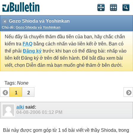
Gozo Shioda và Yoshinkan
Chủ đề:
Gozo Shioda và Yoshinkan
Nếu đây là chuyến thăm đầu tiên của bạn, hãy chắc chắn
kiểm tra
FAQ
bằng cách nhấn vào liên kết ở trên. Bạn có
thể phải
Đăng ký
trước khi bạn có thể đăng bài: nhấp vào
liên kết Đăng ký ở trên để tiến hành. Để bắt đầu xem bài
viết, chọn Diễn đàn mà bạn muốn ghé thăm ở bên dưới.
Tags:
None
1
2
aiki
said:
04-08-2006
01:12 PM
Bài này được gom góp từ 1 số bài viết về thầy Shioda, trong