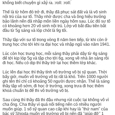
không biết chuyện gì xâỷ ra. :roll: :roll:
Thế là từ hôm đó trở đi, thầy đã phục sát đất và là võ sinh
nội trú của sư tổ. Thầy nhờ được cha và ông hiệu trưỏng
bảo lãnh nên đã nhập môn liền ngày hôm sau. Lúc đó sư tổ
có khoảng hơn 20 võ sinh nội trú. Lớp võ bắt đầu tiên bắt
đầu từ 5g sáng và lóp chót là 9g tối.
Thầy tập với sư tổ trong vòng 8 năm lien tiếp, từ khi còn ở
trung học cho tới khi ra đại học và nhập ngũ vào năm 1941.
Lúc còn học trung học, mỗi sáng thầy phải dậy từ 4g sáng
để tới kịp lóp 5g và tập cho tới 6g, xong về nhà ăn sáng rồi
đi học. Nếu có dịp thì thầy trở lại học thêm lớp khác.
Lúc lên đại học thì thầy tính vô trường võ bị sỹ quan. Thời
bấy giờ, muốn vô trường võ bị rất là khó. Trên 1000 người
ghi tên thì chỉ có khoảng 50 người đựơc nhận. Thế là sáng
thầy tập võ sớm, đi học ở trường, xong trưa đi học thêm
khoá chuẩn bị để thi vô trường võ bị.
Sau cùng thì thầy đã thi đậu nhưng rút cuộc lại không vô vì
cha ổng. Cha thầy vì quá nổi tiếng nên có nhiều người
muốn giúp. 1 số sỹ quan cao cấp khi hay là ''thứ nam'' của
bác sỹ Shioda muốn vô trường võ bị nên đã ''giúp đỡ'' 1