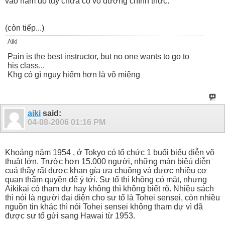
vào năm đó tuy chưa có võ đường chính thức.
(còn tiếp...)
Aiki
Pain is the best instructor, but no one wants to go to
his class...
Khg có gì nguy hiểm hơn là võ miệng
aiki
said:
04-08-2006
01:16 PM
Khoảng năm 1954 , ở Tokyo có tổ chức 1 buổi biểu diễn võ
thuật lớn. Trước hơn 15.000 người, những màn biêủ diễn
cuả thầy rất được khan gỉa ưa chuộng và được nhiều cơ
quan thẩm quyền để ý tới. Sư tổ thì không có mặt, nhưng
Aikikai có tham dự hay không thì không biết rõ. Nhiều sách
thì nói là người đại diện cho sư tổ là Tohei sensei, còn nhiều
nguồn tin khác thì nói Tohei sensei không tham dự vì đã
được sư tổ gửi sang Hawai từ 1953.