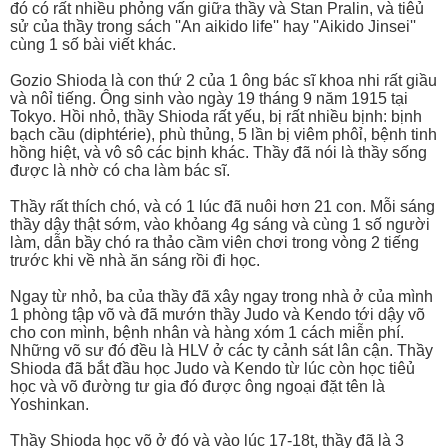
đó có rất nhiều phỏng vấn giữa thầy và Stan Pralin, và tiêủ
sử của thầy trong sách ''An aikido life'' hay ''Aikido Jinsei''
cùng 1 số bài viết khác.
Gozio Shioda là con thứ 2 của 1 ông bác sĩ khoa nhi rất giầu
và nôỉ tiếng. Ông sinh vào ngày 19 tháng 9 năm 1915 tại
Tokyo. Hồi nhỏ, thầy Shioda rất yếu, bị rất nhiều bịnh: bịnh
bạch cầu (diphtérie), phù thủng, 5 lần bị viêm phôỉ, bệnh tinh
hồng hiệt, và vô sô các bịnh khác. Thầy đã nói là thầy sống
được là nhờ có cha làm bác sĩ.
Thầy rất thích chó, và có 1 lúc đã nuôi hơn 21 con. Mỗi sáng
thầy dậy thật sớm, vào khỏang 4g sáng và cùng 1 số người
làm, dẫn bầy chó ra thảo cầm viên chơi trong vòng 2 tiếng
trước khi về nhà ăn sáng rồi đi học.
Ngay từ nhỏ, ba của thầy đã xây ngay trong nhà ở của mình
1 phòng tập võ và đã mướn thầy Judo và Kendo tới dậy võ
cho con mình, bệnh nhân và hàng xóm 1 cách miễn phí.
Những võ sư đó đều là HLV ở các ty cảnh sát lân cận. Thầy
Shioda đã bắt đầu học Judo và Kendo từ lúc còn học tiêủ
học và võ đường tư gia đó được ông ngoại đặt tên là
Yoshinkan.
Thầy Shioda học võ ở đó và vào lúc 17-18t, thầy đã là 3