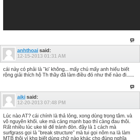
anhthoai
said:
12-15-2013
01:31 AM
cái này có phải là "ki' không... mấy chú mấy anh hiểu biết
rộng giải thích hộ Th thầy đã làm điều đó như thế nào đi......
aiki
said:
12-20-2013
07:48 PM
Lúc nào AT? cái chính là thả lỏng, xong dùng trọng tâm. và
vô nguyên khối. uke mà cáng mạnh bạo thì càng đau thôi.
Rất nhiều lúc uke té để tránh đòn. đậy là 1 cách mà
surfgrass gọi là "break structure" mà tui gọi nôm na là làm
MTB thôi vì khg biết dùng chữ nào khác cho đúng nghĩa