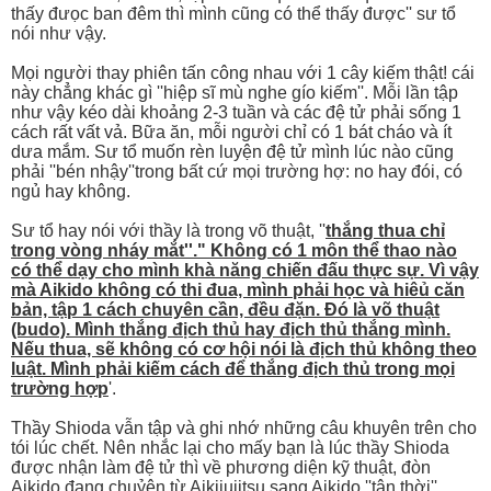
thấy đưọc ban đêm thì mình cũng có thể thấy được'' sư tổ
nói như vậy.
Mọi người thay phiên tấn công nhau với 1 cây kiếm thật! cái
này chẳng khác gì ''hiệp sĩ mù nghe gío kiếm''. Mỗi lần tập
như vậy kéo dài khoảng 2-3 tuần và các đệ tử phải sống 1
cách rất vất vả. Bữa ăn, mỗi người chỉ có 1 bát cháo và ít
dưa mắm. Sư tổ muốn rèn luyện đệ tử mình lúc nào cũng
phải ''bén nhậy''trong bất cứ mọi trường hợ: no hay đói, có
ngủ hay không.
Sư tổ hay nói với thầy là trong võ thuật, ''
thắng thua chỉ
trong vòng nháy mắt''." Không có 1 môn thể thao nào
có thể dạy cho mình khà năng chiến đấu thực sự. Vì vậy
mà Aikido không có thi đua, mình phải học và hiêủ căn
bản, tập 1 cách chuyên cần, đều đặn. Đó là võ thuật
(budo). Mình thắng địch thủ hay địch thủ thắng mình.
Nếu thua, sẽ không có cơ hội nói là địch thủ không theo
luật. Mình phải kiếm cách để thắng địch thủ trong mọi
trường hợp
'.
Thầy Shioda vẫn tập và ghi nhớ những câu khuyên trên cho
tói lúc chết. Nên nhắc lại cho mấy bạn là lúc thầy Shioda
được nhận làm đệ tử thì về phương diện kỹ thuật, đòn
Aikido đang chuỷên từ Aikijujitsu sang Aikido ''tân thời''.