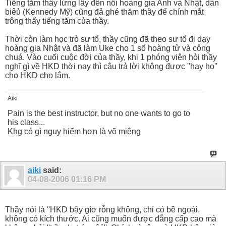
Tiếng tăm thầy lừng lẫy đến nỗi hoàng gia Anh và Nhật, dân
biêủ (Kennedy Mỹ) cũng đả ghé thăm thầy để chính mắt
trông thấy tiếng tăm của thầy.
Thời còn làm học trò sư tổ, thầy cũng đã theo sư tổ đi dạy
hoàng gia Nhật và đã làm Uke cho 1 số hoàng tử và công
chuá. Vào cuối cuộc đời của thầy, khi 1 phóng viên hỏi thầy
nghĩ gì về HKD thời nay thì câu trả lời không được ''hay ho''
cho HKD cho lắm.
Aiki
Pain is the best instructor, but no one wants to go to
his class...
Khg có gì nguy hiểm hơn là võ miệng
aiki
said:
04-08-2006
01:16 PM
Thầy nói là ''HKD bây gìơ rỗng không, chỉ có bề ngoài,
không có kích thước. Ai cũng muốn được đẳng cấp cao mà