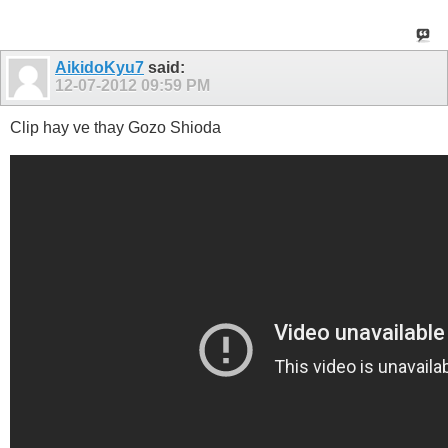
AikidoKyu7
said:
12-07-2012
09:59 PM
Clip hay ve thay Gozo Shioda