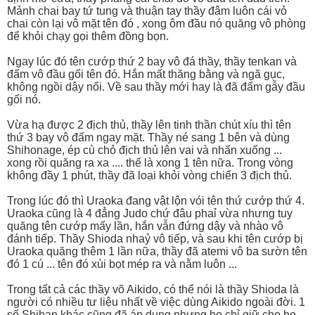
Mảnh chai bay tứ tung và thuận tay thầy đâm luôn cái vỏ
chai còn lại vô mặt tên đó , xong ôm đầu nó quăng vô phòng
để khỏi chạy gọi thêm đồng bọn.
Ngay lúc đó tên cướp thứ 2 bay vô đá thầy, thầy tenkan và
đấm vô đầu gối tên đó. Hắn mất thăng bằng và ngã gục,
không ngồi dậy nổi. Về sau thầy mới hay là đã đấm gẫy đầu
gối nó.
Vừa hạ được 2 địch thủ, thầy lên tinh thần chút xíu thì tên
thứ 3 bay vô đấm ngay mặt. Thầy né sang 1 bên và dùng
Shihonage, ép cù chỏ địch thủ lên vai và nhấn xuống ...
xong rồi quăng ra xa .... thế là xong 1 tên nữa. Trong vòng
không đầy 1 phút, thầy đã loại khỏi vòng chiến 3 địch thủ.
Trong lúc đó thì Uraoka đang vật lộn vói tên thứ cướp thứ 4.
Uraoka cũng là 4 đẳng Judo chứ đâu phaỉ vừa nhưng tuy
quăng tên cướp mấy lần, hắn vẫn đứng dậy và nhào vô
đánh tiếp. Thầy Shioda nhaỷ vô tiếp, và sau khi tên cướp bị
Uraoka quăng thêm 1 lần nữa, thầy đã atemi vô ba sườn tên
đó 1 cú ... tên đó xùi bọt mép ra và nằm luôn ...
Trong tất cả các thầy võ Aikido, có thể nói là thầy Shioda là
người có nhiều tư liệu nhất về việc dùng Aikido ngoài đời. 1
số Shihan khác cũng đã áp dụng nhưng họ chỉ giữ cho họ