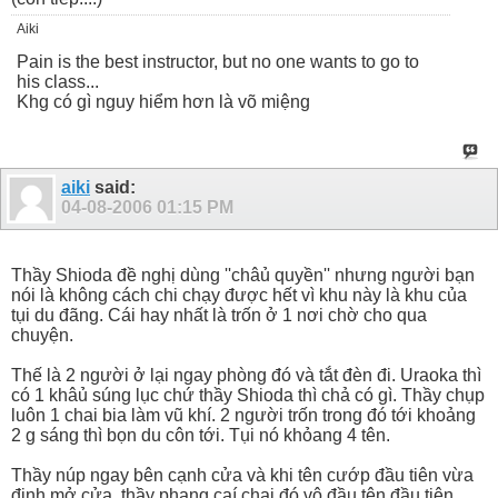
Aiki
Pain is the best instructor, but no one wants to go to
his class...
Khg có gì nguy hiểm hơn là võ miệng
aiki
said:
04-08-2006
01:15 PM
Thầy Shioda đề nghị dùng ''châủ quyền'' nhưng người bạn
nói là không cách chi chạy được hết vì khu này là khu của
tụi du đãng. Cái hay nhất là trốn ở 1 nơi chờ cho qua
chuyện.
Thế là 2 người ở lại ngay phòng đó và tắt đèn đi. Uraoka thì
có 1 khâủ súng lục chứ thầy Shioda thì chả có gì. Thầy chụp
luôn 1 chai bia làm vũ khí. 2 người trốn trong đó tới khoảng
2 g sáng thì bọn du côn tới. Tụi nó khỏang 4 tên.
Thầy núp ngay bên cạnh cửa và khi tên cướp đầu tiên vừa
định mở cửa, thầy phang caí chai đó vô đầu tên đầu tiên.