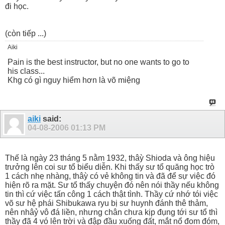
đi học.
(còn tiếp ...)
Aiki
Pain is the best instructor, but no one wants to go to
his class...
Khg có gì nguy hiểm hơn là võ miệng
aiki
said:
04-08-2006
01:13 PM
Thế là ngày 23 tháng 5 nằm 1932, thâỳ Shioda và ông hiệu
trưởng lên coi sư tổ biểu diễn. Khi thấy sư tổ quăng học trò
1 cách nhẹ nhàng, thâỳ có vẻ không tin và đã để sự việc đó
hiện rõ ra mặt. Sư tổ thấy chuyện đó nên nói thầy nếu không
tin thì cứ việc tấn công 1 cách thật tình. Thầy cứ nhớ tói việc
võ sư hệ phái Shibukawa ryu bị sư huynh đánh thê thảm,
nên nhâỷ vô đá liền, nhưng chân chưa kịp đụng tới sư tổ thì
thầy đã 4 vó lên trời và đập đầu xuống đất, mắt nổ đom đóm,