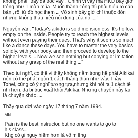
không phải ''trầy da tróc vâỷ''. Chính vì vậy mà HKD bây giờ
trông như 1 màn múa. Muốn thành công thì phải hiểu rõ căn
bản , rồi từ đó học them ... Võ sinh bây giờ chỉ thuộc đòn
nhưng không thấu hiêủ nội dung của nó ....''
Nguyên văn: ''Today's aikido is so dimensionless. It's hollow,
empty on the inside. People try to reach the highest levels
without even paying their dues. That's why it seems so much
like a dance these days. You have to master the very basics
solidly, with your body, and then proceed to develop to the
higher levels.... Now we see nothing but copying or imitation
without any grasp of the real thing...."
Theo tui nghĩ, có thể vì thầy không nằm trong hệ phái Aikikai
nên có thể phát ngôn 1 cách thẳng thắn như vậy. Thầy
Tohei, cũng có ý nghĩ tương tựa,nhưng khi nói ra 1 cách tế
nhị hơn, đã bị trục xuất khỏi Aikikai. Nhưng chuyện này lại
là chuyện khác ....
Thầy qua đời vào ngày 17 tháng 7 năm 1994.
Aiki
Pain is the best instructor, but no one wants to go to
his class...
Khg có gì nguy hiểm hơn là võ miệng