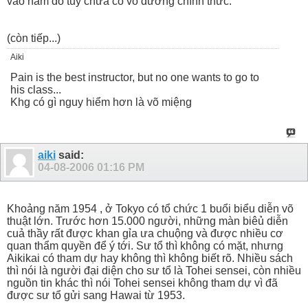
vào năm đó tuy chưa có võ đường chính thức.
(còn tiếp...)
Aiki
Pain is the best instructor, but no one wants to go to
his class...
Khg có gì nguy hiểm hơn là võ miệng
aiki
said:
04-08-2006
01:16 PM
Khoảng năm 1954 , ở Tokyo có tổ chức 1 buổi biểu diễn võ
thuật lớn. Trước hơn 15.000 người, những màn biêủ diễn
cuả thầy rất được khan gỉa ưa chuộng và được nhiều cơ
quan thẩm quyền để ý tới. Sư tổ thì không có mặt, nhưng
Aikikai có tham dự hay không thì không biết rõ. Nhiều sách
thì nói là người đại diện cho sư tổ là Tohei sensei, còn nhiều
nguồn tin khác thì nói Tohei sensei không tham dự vì đã
được sư tổ gửi sang Hawai từ 1953.