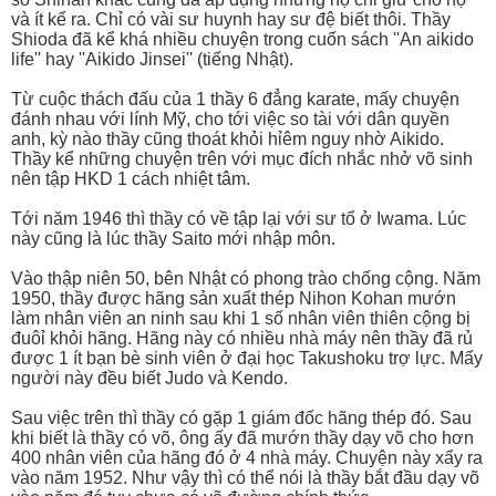
và ít kể ra. Chỉ có vài sư huynh hay sư đệ biết thôi. Thầy
Shioda đã kể khá nhiều chuyện trong cuốn sách ''An aikido
life'' hay ''Aikido Jinsei'' (tiếng Nhật).
Từ cuộc thách đấu của 1 thầy 6 đẳng karate, mấy chuyện
đánh nhau với lính Mỹ, cho tới việc so tài với dân quyền
anh, kỳ nào thầy cũng thoát khỏi hỉêm nguy nhờ Aikido.
Thầy kể những chuyện trên với mục đích nhắc nhở võ sinh
nên tập HKD 1 cách nhiệt tâm.
Tới năm 1946 thì thầy có về tập lại với sư tổ ở Iwama. Lúc
này cũng là lúc thầy Saito mới nhập môn.
Vào thập niên 50, bên Nhật có phong trào chống cộng. Năm
1950, thầy được hãng sản xuất thép Nihon Kohan mướn
làm nhân viên an ninh sau khi 1 số nhân viên thiên cộng bị
đuôỉ khỏi hãng. Hãng này có nhiều nhà máy nên thầy đã rủ
được 1 ít bạn bè sinh viên ở đại học Takushoku trợ lực. Mấy
người này đều biết Judo và Kendo.
Sau việc trên thì thầy có gặp 1 giám đốc hãng thép đó. Sau
khi biết là thầy có võ, ông ấy đã mướn thầy dạy võ cho hơn
400 nhân viên của hãng đó ở 4 nhà máy. Chuyện này xẩy ra
vào năm 1952. Như vậy thì có thể nói là thầy bắt đầu dạy võ