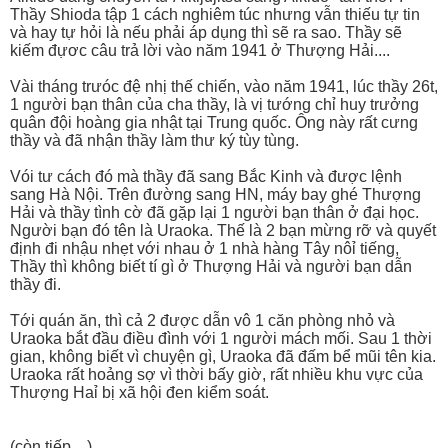
Thầy Shioda tập 1 cách nghiêm túc nhưng vẫn thiếu tự tin
và hay tự hỏi là nếu phải áp dụng thì sẽ ra sao. Thầy sẽ
kiếm đựơc câu trả lời vào năm 1941 ở Thượng Hải....
Vài tháng trưóc đệ nhị thế chiến, vào năm 1941, lúc thầy 26t,
1 người bạn thân của cha thầy, là vị tướng chỉ huy trưởng
quân đội hoàng gia nhật tại Trung quốc. Ông này rất cưng
thầy và đã nhận thầy làm thư ký tùy tùng.
Vói tư cách đó mà thầy đã sang Bắc Kinh và được lệnh
sang Hà Nội. Trên đường sang HN, máy bay ghé Thượng
Hải và thầy tình cờ đã gặp lại 1 người bạn thân ở đại học.
Người bạn đó tên là Uraoka. Thế là 2 bạn mừng rỡ và quyết
định đi nhậu nhẹt với nhau ở 1 nhà hàng Tây nôỉ tiếng,
Thầy thì không biết tí gì ở Thượng Hải và người bạn dẫn
thầy đi.
Tới quán ăn, thì cả 2 được dẫn vô 1 căn phòng nhỏ và
Uraoka bắt đầu điều đình với 1 người mách mối. Sau 1 thời
gian, không biết vì chuyện gì, Uraoka đã đấm bể mũi tên kia.
Uraoka rất hoảng sợ vì thời bấy giờ, rất nhiều khu vực của
Thượng Haỉ bị xã hội đen kiểm soát.
(còn tiếp....)