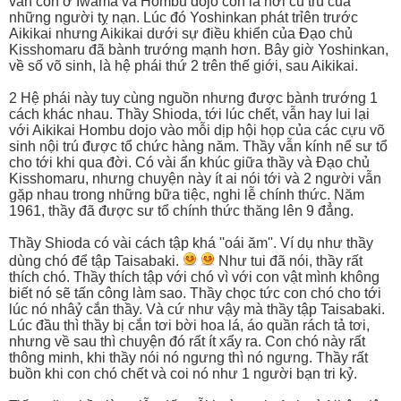
vẫn còn ở Iwama và Hombu dojo còn là nơi cu trú của
những người tỵ nạn. Lúc đó Yoshinkan phát trỉên trước
Aikikai nhưng Aikikai dưới sự điều khiển của Đạo chủ
Kisshomaru đã bành trướng mạnh hơn. Bây giờ Yoshinkan,
về số võ sinh, là hệ phái thứ 2 trên thế giới, sau Aikikai.
2 Hệ phái này tuy cùng nguồn nhưng được bành trướng 1
cách khác nhau. Thầy Shioda, tới lúc chết, vẫn hay lui lại
với Aikikai Hombu dojo vào mỗi dịp hội họp của các cựu võ
sinh nội trú được tổ chức hàng năm. Thầy vẫn kính nể sư tổ
cho tới khi qua đời. Có vài ẩn khúc giữa thầy và Đạo chủ
Kisshomaru, nhưng chuyện này ít ai nói tới và 2 người vẫn
gặp nhau trong những bữa tiệc, nghi lễ chính thức. Năm
1961, thầy đã được sư tổ chính thức thăng lên 9 đẳng.
Thầy Shioda có vài cách tập khá ''oái ăm''. Ví dụ như thầy
dùng chó để tập Taisabaki.
Như tui đã nói, thầy rất
thích chó. Thầy thích tập với chó vì với con vật mình không
biết nó sẽ tấn công làm sao. Thầy chọc tức con chó cho tới
lúc nó nhâỷ cắn thầy. Và cứ như vậy mà thầy tập Taisabaki.
Lúc đầu thì thầy bị cắn tơi bời hoa lá, áo quần rách tả tơi,
nhưng về sau thì chuyện đó rất ít xẩy ra. Con chó này rất
thông minh, khi thầy nói nó ngưng thì nó ngưng. Thầy rất
buồn khi con chó chết và coi nó như 1 người bạn tri kỷ.