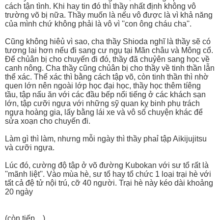
cách tận tình. Khi hay tin đó thì thầy nhất định không vô
trường võ bị nữa. Thầy muốn là nếu vô được là vì khả năng
của mình chứ không phải là vô vì ''con ông cháu cha''.
Cũng không hiêủ vì sao, cha thầy Shioda nghĩ là thầy sẽ có
tương lai hơn nếu đi sang cư ngụ tại Mãn châu và Mông cổ.
Để chủân bị cho chuyến đi đó, thầy đã chuỷên sang học về
canh nông. Cha thầy cũng chủân bị cho thầy về tinh thần lẫn
thể xác. Thể xác thì bằng cách tập võ, còn tinh thần thì nhờ
quen lớn nên ngoài lớp học đại học, thầy học thêm tíêng
tầu, tập nấu ăn với các đầu bếp nổi tiếng ở các khách sạn
lớn, tập cưỡi ngựa với những sỹ quan kỵ binh phụ trách
ngựa hoàng gia, lấy bằng lái xe và vô số chuyện khác để
sửa xoạn cho chuyến đi.
Làm gì thì làm, nhưng mỗi ngày thì thầy phaỉ tập Aikijujitsu
và cưỡi ngựa.
Lúc đó, cường độ tập ở võ đường Kubokan với sư tổ rất là
''mãnh liệt''. Vào mùa hè, sư tổ hay tổ chức 1 loại trại hè với
tất cả đệ tử nội trú, cỡ 40 người. Trại hè này kéo dài khoảng
20 ngày
(còn tiếp ...)