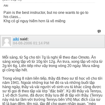
Aiki
Pain is the best instructor, but no one wants to go to
his class...
Khg có gì nguy hiểm hơn là võ miệng
aiki
said:
04-08-2006
01:14 PM
Mỗi sáng, từ 5g cho tới 7g là nghi lễ theo đạo Omoto. Ăn
sáng xong tập võ từ 10g tới 12g. Ăn trưa, xong tập võ nữa từ
2g tới 6g. Liên tiếp như vậy trong vòng 20 ngày. Mưa nắng
gì cũng tập hết.
Trong vòng 8 năm liên tiếp, thầy đã theo sư tổ học võ cho tới
năm 1941. Ngoài những trại hè đó ra và những buổi tập
hàng ngày, thầy và vài người võ sinh ưu tú khác cũng được
sư tổ gọi đi theo tập vài lớp ''đặc biệt''. Kỳ đó thầy và Tenryu,
1 vô địch Sumo, đã được thầy lựa để đi tập với thầy. (Tenryu
này mà tui lầm với trường Tenryu bên VN) Mục đích của sư
tổ là ban đêm, lên núi, tập để cho quen nhãn quan. "mèo