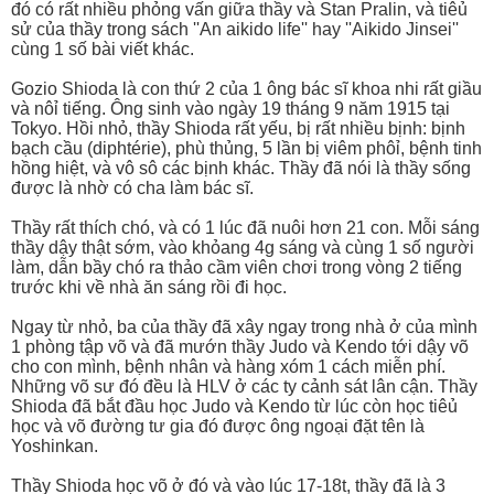
đó có rất nhiều phỏng vấn giữa thầy và Stan Pralin, và tiêủ
sử của thầy trong sách ''An aikido life'' hay ''Aikido Jinsei''
cùng 1 số bài viết khác.
Gozio Shioda là con thứ 2 của 1 ông bác sĩ khoa nhi rất giầu
và nôỉ tiếng. Ông sinh vào ngày 19 tháng 9 năm 1915 tại
Tokyo. Hồi nhỏ, thầy Shioda rất yếu, bị rất nhiều bịnh: bịnh
bạch cầu (diphtérie), phù thủng, 5 lần bị viêm phôỉ, bệnh tinh
hồng hiệt, và vô sô các bịnh khác. Thầy đã nói là thầy sống
được là nhờ có cha làm bác sĩ.
Thầy rất thích chó, và có 1 lúc đã nuôi hơn 21 con. Mỗi sáng
thầy dậy thật sớm, vào khỏang 4g sáng và cùng 1 số người
làm, dẫn bầy chó ra thảo cầm viên chơi trong vòng 2 tiếng
trước khi về nhà ăn sáng rồi đi học.
Ngay từ nhỏ, ba của thầy đã xây ngay trong nhà ở của mình
1 phòng tập võ và đã mướn thầy Judo và Kendo tới dậy võ
cho con mình, bệnh nhân và hàng xóm 1 cách miễn phí.
Những võ sư đó đều là HLV ở các ty cảnh sát lân cận. Thầy
Shioda đã bắt đầu học Judo và Kendo từ lúc còn học tiêủ
học và võ đường tư gia đó được ông ngoại đặt tên là
Yoshinkan.
Thầy Shioda học võ ở đó và vào lúc 17-18t, thầy đã là 3