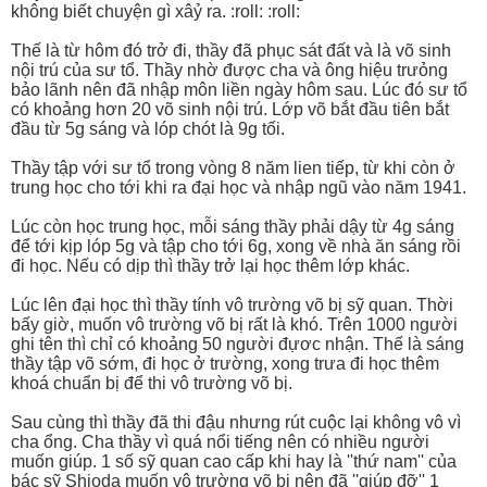
không biết chuyện gì xâỷ ra. :roll: :roll:
Thế là từ hôm đó trở đi, thầy đã phục sát đất và là võ sinh
nội trú của sư tổ. Thầy nhờ được cha và ông hiệu trưỏng
bảo lãnh nên đã nhập môn liền ngày hôm sau. Lúc đó sư tổ
có khoảng hơn 20 võ sinh nội trú. Lớp võ bắt đầu tiên bắt
đầu từ 5g sáng và lóp chót là 9g tối.
Thầy tập với sư tổ trong vòng 8 năm lien tiếp, từ khi còn ở
trung học cho tới khi ra đại học và nhập ngũ vào năm 1941.
Lúc còn học trung học, mỗi sáng thầy phải dậy từ 4g sáng
để tới kịp lóp 5g và tập cho tới 6g, xong về nhà ăn sáng rồi
đi học. Nếu có dịp thì thầy trở lại học thêm lớp khác.
Lúc lên đại học thì thầy tính vô trường võ bị sỹ quan. Thời
bấy giờ, muốn vô trường võ bị rất là khó. Trên 1000 người
ghi tên thì chỉ có khoảng 50 người đựơc nhận. Thế là sáng
thầy tập võ sớm, đi học ở trường, xong trưa đi học thêm
khoá chuẩn bị để thi vô trường võ bị.
Sau cùng thì thầy đã thi đậu nhưng rút cuộc lại không vô vì
cha ổng. Cha thầy vì quá nổi tiếng nên có nhiều người
muốn giúp. 1 số sỹ quan cao cấp khi hay là ''thứ nam'' của
bác sỹ Shioda muốn vô trường võ bị nên đã ''giúp đỡ'' 1