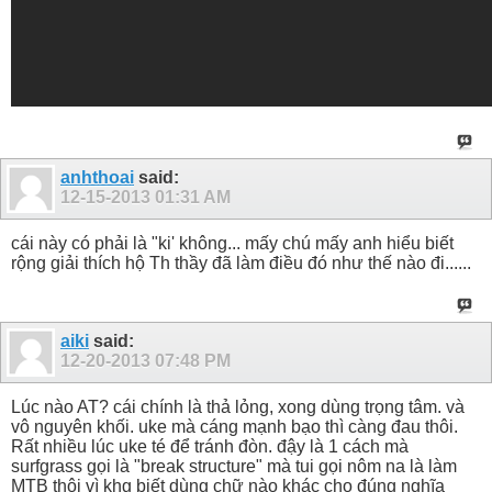
anhthoai
said:
12-15-2013
01:31 AM
cái này có phải là "ki' không... mấy chú mấy anh hiểu biết
rộng giải thích hộ Th thầy đã làm điều đó như thế nào đi......
aiki
said:
12-20-2013
07:48 PM
Lúc nào AT? cái chính là thả lỏng, xong dùng trọng tâm. và
vô nguyên khối. uke mà cáng mạnh bạo thì càng đau thôi.
Rất nhiều lúc uke té để tránh đòn. đậy là 1 cách mà
surfgrass gọi là "break structure" mà tui gọi nôm na là làm
MTB thôi vì khg biết dùng chữ nào khác cho đúng nghĩa