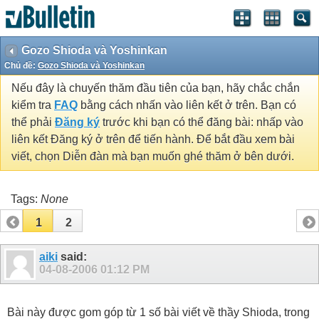
Gozo Shioda và Yoshinkan
Chủ đề:
Gozo Shioda và Yoshinkan
Nếu đây là chuyến thăm đầu tiên của bạn, hãy chắc chắn
kiểm tra
FAQ
bằng cách nhấn vào liên kết ở trên. Bạn có
thể phải
Đăng ký
trước khi bạn có thể đăng bài: nhấp vào
liên kết Đăng ký ở trên để tiến hành. Để bắt đầu xem bài
viết, chọn Diễn đàn mà bạn muốn ghé thăm ở bên dưới.
Tags:
None
1
2
aiki
said:
04-08-2006
01:12 PM
Bài này được gom góp từ 1 số bài viết về thầy Shioda, trong