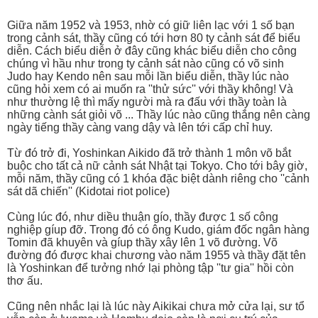
Giữa năm 1952 và 1953, nhờ có giữ liên lạc với 1 số bạn
trong cảnh sát, thầy cũng có tới hơn 80 ty cảnh sát để biểu
diễn. Cách biểu diễn ở đây cũng khác biểu diễn cho công
chúng vì hầu như trong ty cảnh sát nào cũng có võ sinh
Judo hay Kendo nên sau mỗi lần biểu diễn, thầy lúc nào
cũng hỏi xem có ai muốn ra ''thử sức'' với thầy không! Và
như thường lệ thì mấy người mà ra đấu với thầy toàn là
những cành sát giỏi võ ... Thầy lúc nào cũng thắng nên càng
ngày tiếng thầy càng vang dậy và lên tới cấp chỉ huy.
Từ đó trở đi, Yoshinkan Aikido đã trở thành 1 môn võ bắt
buộc cho tất cả nữ cảnh sát Nhật tại Tokyo. Cho tới bây giờ,
mỗi năm, thầy cũng có 1 khóa đặc biệt dành riêng cho ''cảnh
sát dã chiến'' (Kidotai riot police)
Cùng lúc đó, như diều thuận gío, thầy được 1 số công
nghiệp gíup đỡ. Trong đó có ông Kudo, giám đốc ngân hàng
Tomin đã khuyên và gíup thầy xây lên 1 võ đường. Võ
đường đó được khai chương vào năm 1955 và thầy đặt tên
là Yoshinkan để tưởng nhớ lại phòng tập ''tư gia'' hồi còn
thơ ấu.
Cũng nên nhắc lại là lúc này Aikikai chưa mở cửa lại, sư tổ