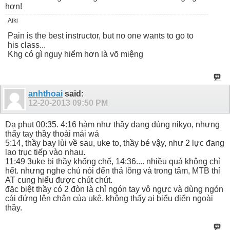
hơn!
Aiki
Pain is the best instructor, but no one wants to go to
his class...
Khg có gì nguy hiểm hơn là võ miệng
anhthoai
said:
12-20-2013
09:50 PM
Dạ phut 00:35. 4:16 hàm như thầy dang dùng nikyo, nhưng
thấy tay thầy thoải mái wá
5:14, thầy bay lùi về sau, uke to, thầy bé vậy, như 2 lực đang
lao trục tiếp vào nhau.
11:49 3uke bị thầy khống chế, 14:36.... nhiều quá không chỉ
hết. nhưng nghe chú nói đến thả lõng và trong tâm, MTB thỉ
AT cung hiểu được chút chút.
đặc biệt thầy có 2 đòn là chỉ ngón tay vô ngực và dùng ngón
cái đứng lên chân của ukê. không thấy ai biểu diển ngoài
thầy.