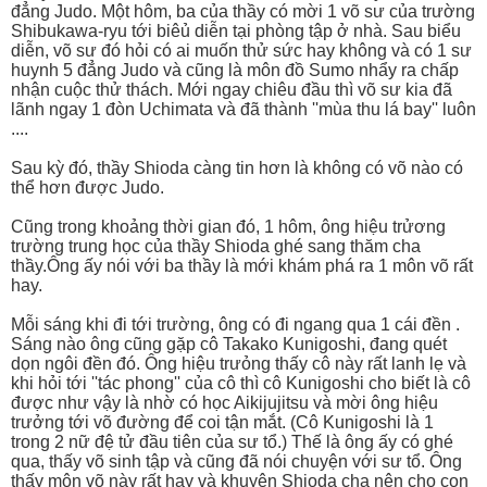
đẳng Judo. Một hôm, ba của thầy có mời 1 võ sư của trường
Shibukawa-ryu tới biêủ diễn tại phòng tập ở nhà. Sau biểu
diễn, võ sư đó hỏi có ai muốn thử sức hay không và có 1 sư
huynh 5 đẳng Judo và cũng là môn đồ Sumo nhẩy ra chấp
nhận cuộc thử thách. Mới ngay chiêu đầu thì võ sư kia đã
lãnh ngay 1 đòn Uchimata và đã thành ''mùa thu lá bay'' luôn
....
Sau kỳ đó, thầy Shioda càng tin hơn là không có võ nào có
thể hơn được Judo.
Cũng trong khoảng thời gian đó, 1 hôm, ông hiệu trửơng
trường trung học của thầy Shioda ghé sang thăm cha
thầy.Ông ấy nói với ba thầy là mới khám phá ra 1 môn võ rất
hay.
Mỗi sáng khi đi tới trường, ông có đi ngang qua 1 cái đền .
Sáng nào ông cũng gặp cô Takako Kunigoshi, đang quét
dọn ngôi đền đó. Ông hiệu trưỏng thấy cô này rất lanh lẹ và
khi hỏi tới ''tác phong'' của cô thì cô Kunigoshi cho biết là cô
được như vậy là nhờ có học Aikijujitsu và mời ông hiệu
trưởng tới võ đường để coi tận mắt. (Cô Kunigoshi là 1
trong 2 nữ đệ tử đầu tiên của sư tổ.) Thế là ông ấy có ghé
qua, thấy võ sinh tập và cũng đã nói chuyện với sư tổ. Ông
thấy môn võ này rất hay và khuyên Shioda cha nên cho con