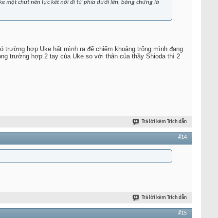
ke một chút nên lực kết nối đi từ phía dưới lên, bằng chứng là
 có trường hợp Uke hất mình ra để chiếm khoảng trống mình đang
ong trường hợp 2 tay của Uke so với thân của thầy Shioda thì 2
Trả lời kèm Trích dẫn
#14
Trả lời kèm Trích dẫn
#15