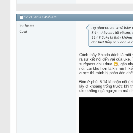
12-21-2013,
04:36 AM
Surfgrass
Dạ phut 00:35. 4:16 hàm 
Guest
5:14, thầy bay lùi về sau,
11:49 3uke bị thầy khống 
đặc biệt thầy có 2 đòn là
Cách thầy Shioda đánh là một v
ra sự kết nối đến vai của uke.
surfgrass chịu thua
, gặp nh
nối, cái khó hơn là khi mình k
được thì mình bị phản đòn chế
Đòn ở phút 5:14 là nhập nội (I
lấy đi khoảng trống trước khi t
uke không ngã ngược ra mà châ