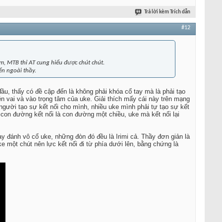
Trả lời kèm Trích dẫn
#12
m, MTB thỉ AT cung hiểu được chút chút.
ển ngoài thầy.
đầu, thấy có đề cập đến là không phải khóa cổ tay mà là phải tạo
n vai và vào trọng tâm của uke. Giải thích mấy cái này trên mạng
 người tạo sự kết nối cho mình, nhiều uke mình phải tự tạo sự kết
i con đường kết nối là con đường một chiều, uke mà kết nối lại
ay đánh vô cổ uke, những đòn đó đều là Irimi cả. Thầy đơn giản là
ke một chút nên lực kết nối đi từ phía dưới lên, bằng chứng là