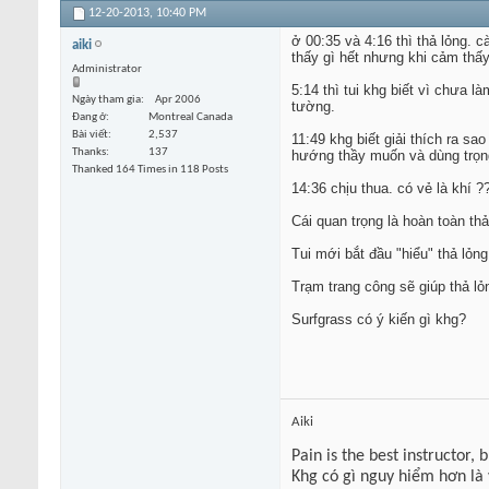
12-20-2013,
10:40 PM
ở 00:35 và 4:16 thì thả lỏng. 
aiki
thấy gì hết nhưng khi cảm thấy 
Administrator
5:14 thì tui khg biết vì chưa 
Ngày tham gia
Apr 2006
tường.
Đang ở
Montreal Canada
Bài viết
2,537
11:49 khg biết giải thích ra s
Thanks
137
hướng thầy muốn và dùng trọng
Thanked 164 Times in 118 Posts
14:36 chịu thua. có vẻ là khí ?
Cái quan trọng là hoàn toàn thả
Tui mới bắt đầu "hiểu" thả lỏ
Trạm trang công sẽ giúp thả l
Surfgrass có ý kiến gì khg?
Aiki
Pain is the best instructor, 
Khg có gì nguy hiểm hơn là