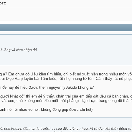
ost:
hả lỏng và cảm nhận đó.
g ạ? Em chưa có điều kiện tìm hiểu, chỉ biết nó xuất hiện trong nhiều môn võ
trai Diệp Vấn) luyện bài Tầm kiều, rất nhẹ nhàng từ tốn. Cảm thấy rất nể phụ
n đề này để hiểu được thêm nguyên lý Aikido không ạ?
ười Nhật cổ" thì em để ý thấy, chân trái của em tiếp đất đều cả bàn chân, c
ị vát xéo, chứ không mòn đều một mặt phẳng). Tập Trạm trang công để thả 
anh nói rồi nhào vô hỏi, không đóng góp được chi hết)
ội (Irimi-nage) đánh phía trước hay sau đều giống nhau, kế cả đòn khi thầy dùng ta