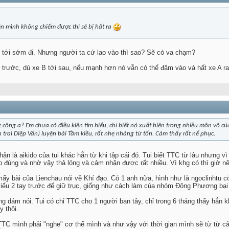
iên mình không chiếm được thì sẻ bị hất ra
 tới sớm đi. Nhưng người ta cứ lao vào thì sao? Sẽ có va chạm?
i trước, dù xe B tới sau, nếu mạnh hơn nó vẫn có thể đâm vào và hất xe A ra
 công ạ? Em chưa có điều kiện tìm hiểu, chỉ biết nó xuất hiện trong nhiều môn võ của
 trai Diệp Vấn) luyện bài Tầm kiều, rất nhẹ nhàng từ tốn. Cảm thấy rất nể phục.
ận là aikido của tui khác hẳn từ khi tập cái đó. Tui biết TTC từ lâu nhưng v
 đúng và nhờ vậy thả lỏng và cảm nhận được rất nhiều. Vì khg có thì giờ nên
y bài của Lienchau nói về Khí đạo. Có 1 anh nữa, hình như là ngoclinhtu có 
ểu 2 tay trước để giữ trục, giống như cách làm của nhóm Đông Phương bại 
khg dám nói. Tui có chỉ TTC cho 1 người bạn tây, chỉ trong 6 tháng thấy hắn
y thôi.
TC mình phải "nghe" cơ thể mình và như vậy với thời gian mình sẽ từ từ c