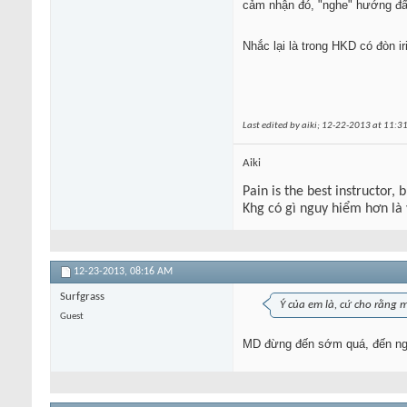
cảm nhận đó, "nghe" hướng đẩ
Nhắc lại là trong HKD có đòn ir
Last edited by aiki; 12-22-2013 at
11:3
Aiki
Pain is the best instructor, 
Khg có gì nguy hiểm hơn là
12-23-2013,
08:16 AM
Surfgrass
Ý của em là, cứ cho rằng 
Guest
MD đừng đến sớm quá, đến ngay