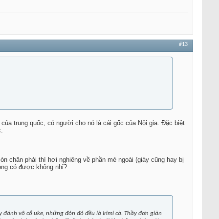
#13
 của trung quốc, có người cho nó là cái gốc của Nội gia. Đặc biệt
c.
òn chân phải thì hơi nghiêng về phần mé ngoài (giày cũng hay bị
lỏng có được không nhỉ?
y đánh vô cổ uke, những đòn đó đều là Irimi cả. Thầy đơn giản