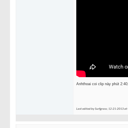
Anhthoai coi clip này phút 2:4
Last edited by Surfgrass; 12-21-2013 at