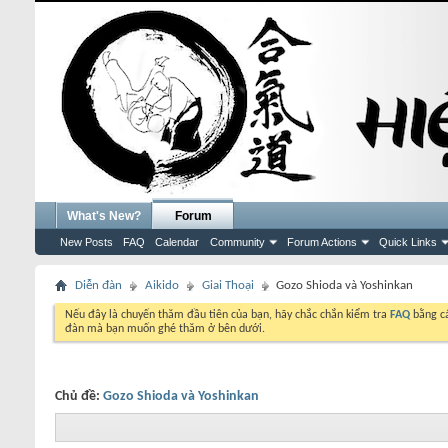
What's New?
Forum
New Posts
FAQ
Calendar
Community
Forum Actions
Quick Links
Diễn đàn
Aikido
Giai Thoại
Gozo Shioda và Yoshinkan
Nếu đây là chuyến thăm đầu tiên của bạn, hãy chắc chắn kiểm tra
FAQ
bằng cá
đàn mà bạn muốn ghé thăm ở bên dưới.
Chủ đề:
Gozo Shioda và Yoshinkan