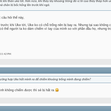
ớc khi thân uke tới. Hơn nữa, khi thầy lấy khoảng trống đó vị trí của thầy thấp hơn u
à chân bị bốc hổng lên trước khi ngã.
 câu hỏi thế này,
trước khi Uke tới, Uke ko có chỗ trống nên bị bay ra. Nhưng tại sao không
 có thể người ta ko dám chiếm vì tay của mình so với phần đầu họ, nhưng tr
11:42 PM
.
rường hợp Uke hất mình ra để chiếm khoảng trống mình đang chiếm?
mình không chiếm được thì sẻ bị hất ra