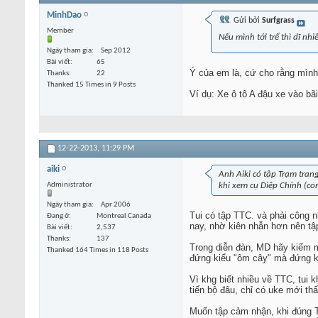
MinhDao
Gửi bởi
Surfgrass
Member
Nếu mình tới trể thì dĩ nh
Ngày tham gia
Sep 2012
Bài viết
65
Ý của em là, cứ cho rằng mình
Thanks
22
Thanked 15 Times in 9 Posts
Ví dụ: Xe ô tô A đậu xe vào bã
12-22-2013,
11:29 PM
aiki
Anh Aiki có tập Trạm trang
Administrator
khi xem cụ Diệp Chính (con
Ngày tham gia
Apr 2006
Tui có tập TTC. và phải công nh
Đang ở
Montreal Canada
nay, nhờ kiên nhẫn hơn nên tập
Bài viết
2,537
Thanks
137
Trong diễn đàn, MD hãy kiếm mấ
Thanked 164 Times in 118 Posts
đứng kiểu "ôm cây" mà đứng ki
Vì khg biết nhiều về TTC, tui 
tiến bộ đâu, chỉ có uke mới thấ
Muốn tập cảm nhận, khi đúng T