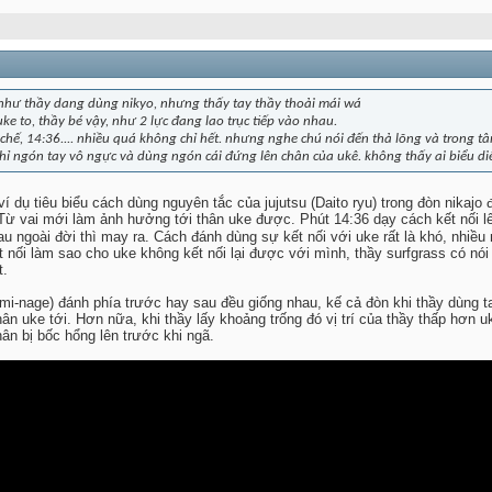
như thầy dang dùng nikyo, nhưng thấy tay thầy thoải mái wá
 uke to, thầy bé vậy, như 2 lực đang lao trục tiếp vào nhau.
chế, 14:36.... nhiều quá không chỉ hết. nhưng nghe chú nói đến thả lõng và trong tâ
 chỉ ngón tay vô ngực và dùng ngón cái đứng lên chân của ukê. không thấy ai biểu di
í dụ tiêu biểu cách dùng nguyên tắc của jujutsu (Daito ryu) trong đòn nikajo 
 Từ vai mới làm ảnh hưởng tới thân uke được. Phút 14:36 dạy cách kết nối lê
au ngoài đời thì may ra. Cách đánh dùng sự kết nối với uke rất là khó, nhiều
ết nối làm sao cho uke không kết nối lại được với mình, thầy surfgrass có nó
t.
rimi-nage) đánh phía trước hay sau đều giống nhau, kế cả đòn khi thầy dùng t
hân uke tới. Hơn nữa, khi thầy lấy khoảng trống đó vị trí của thầy thấp hơn u
n bị bốc hổng lên trước khi ngã.