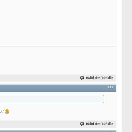
Trả lời kèm Trích dẫn
#17
ào?
Trả lời kèm Trích dẫn