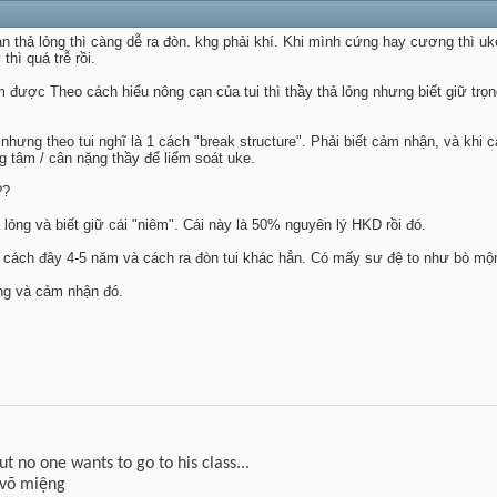
càn thả lỏng thì càng dễ ra đòn. khg phải khí. Khi mình cứng hay cương thì u
thì quá trễ rồi.
làm được Theo cách hiểu nông cạn của tui thì thầy thả lỏng nhưng biết giữ t
ao nhưng theo tui nghĩ là 1 cách "break structure". Phải biết cảm nhận, và k
 tâm / cân nặng thầy để liểm soát uke.
??
 lỏng và biết giữ cái "niêm". Cái này là 50% nguyên lý HKD rồi đó.
ng cách đây 4-5 năm và cách ra đòn tui khác hẳn. Có mấy sư đệ to như bò mộ
ỏng và cảm nhận đó.
but no one wants to go to his class...
 võ miệng