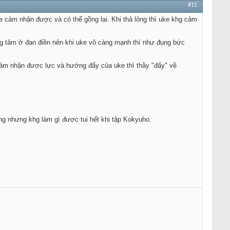
#11
ke cảm nhận được và có thể gồng lại. Khi thả lỏng thì uke khg cảm
rọng tâm ở đan điền nên khi uke vô càng mạnh thì như đụng bức
hi cảm nhận được lực và hướng đẩy của uke thì thầy "đẩy" về
ng nhưng khg làm gì được tui hết khi tập Kokyuho.