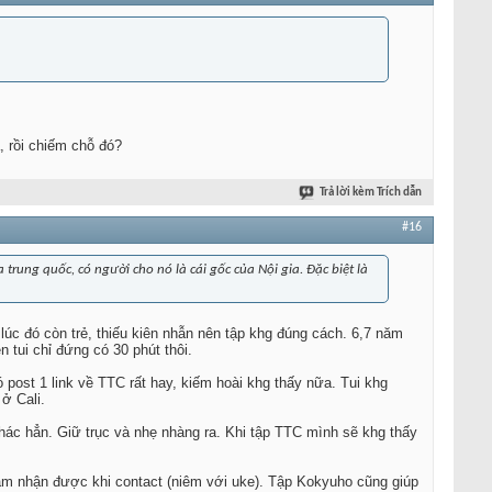
, rồi chiếm chỗ đó?
Trả lời kèm Trích dẫn
#16
 trung quốc, có người cho nó là cái gốc của Nội gia. Đặc biệt là
ì lúc đó còn trẻ, thiếu kiên nhẫn nên tập khg đúng cách. 6,7 năm
 tui chỉ đứng có 30 phút thôi.
post 1 link về TTC rất hay, kiếm hoài khg thấy nữa. Tui khg
ở Cali.
 khác hẳn. Giữ trục và nhẹ nhàng ra. Khi tập TTC mình sẽ khg thấy
ảm nhận được khi contact (niêm với uke). Tập Kokyuho cũng giúp