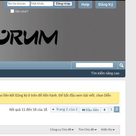
Help
Đăng Ký
Ghi nhớ?
Tìm kiếm nâng cao
o liên kết Đăng ký ở trên để tiến hành. Để bắt đầu xem bài viết, chọn Diễn
Trang 2 của 2
1
2
Kết quả 11 đến 18 của 18
Đầu tiên
Công cụ Chủ đề
Tìm Chủ đề
Hiển thị