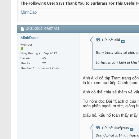
The Following User Says Thank You to Surfgrass For This Useful P
MinhDao
12-21-2013,
09:57 AM
MinhDao
Gửi bởi
aiki
Member
Trạm trang công sẽ giúp t
Ngày tham gia
Sep 2012
Bài viết
65
Surfgrass có ý kiến gì khg?
Thanks
22
Thanked 15 Times in 9 Posts
Anh Aiki có tập Trạm trang côn
là khi xem cụ Diệp Chính (con 
Anh có thể chia sẻ thêm về vấ
Từ hôm đọc Bài "Cách đi của ng
mòn phần ngoài trước, giống b
(xấu hổ, xấu hổ toàn thấy mấy 
Gửi bởi
Surfgrass
Đòn ở phút 5:14 là nhập n