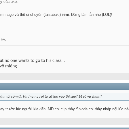
y của uke.
imi nage và thế di chuyển (taisabaki) irimi. Đừng lầm lẫn nhe (LOL)!
1 PM
.
but no one wants to go to his class...
 võ miệng
mình tới sớm đi. Nhưng người ta cứ lao vào thì sao? Sẽ có va chạm?
 trước lúc người kia đến. MD coi clip thầy Shioda coi thầy nhập nội lúc n