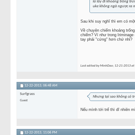
là lấy đi khoảng trống trư
uke không ngã ngược ra m
Sau khi suy nghĩ thì em có một
Về chuyện chiếm khoảng trống 
chiếm? Ví như trong Iriminage
tay phải "cứng" hơn chứ nhỉ?
Last edited by MinhDao; 12-21-2013 at
12-22-2013,
06:48 AM
Surfgrass
Nhưng tại sao không có t
Guest
Nếu mình tới trể thì dĩ nhiên 
12-22-2013,
11:06 PM