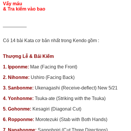
Vẩy máu
& Tra kiếm vào bao
_________
Có 14 bài Kata cơ bản nhất trong Kendo gồm :
Thượng Lễ & Bái Kiếm
1. Ipponme:
Mae (Facing the Front)
2. Nihonme:
Ushiro (Facing Back)
3. Sanbonme:
Ukenagashi (Receive-deflect) New 5/21
4. Yonhonme:
Tsuka-ate (Striking with the Tsuka)
5. Gohonme:
Kesagiri (Diagonal Cut)
6. Ropponme:
Morotezuki (Stab with Both Hands)
7. Nanahonme:
Sanpohgiri (Cut Three Directions)