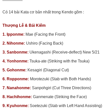
Có 14 bài Kata cơ bản nhất trong Kendo gồm :
Thượng Lễ & Bái Kiếm
1. Ipponme:
Mae (Facing the Front)
2. Nihonme:
Ushiro (Facing Back)
3. Sanbonme:
Ukenagashi (Receive-deflect) New 5/21
4. Yonhonme:
Tsuka-ate (Striking with the Tsuka)
5. Gohonme:
Kesagiri (Diagonal Cut)
6. Ropponme:
Morotezuki (Stab with Both Hands)
7. Nanahonme:
Sanpohgiri (Cut Three Directions)
8. Hachihonme:
Ganmenate (Striking the Face)
9. Kyuhonme:
Soetezuki (Stab with Left Hand Assisting)