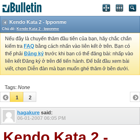
Kendo Kata 2 - Ipponme
Chủ đề:
Kendo Kata 2 - Ipponme
Nếu đây là chuyến thăm đầu tiên của bạn, hãy chắc chắn
kiểm tra
FAQ
bằng cách nhấn vào liên kết ở trên. Bạn có
thể phải
Đăng ký
trước khi bạn có thể đăng bài: nhấp vào
liên kết Đăng ký ở trên để tiến hành. Để bắt đầu xem bài
viết, chọn Diễn đàn mà bạn muốn ghé thăm ở bên dưới.
Tags:
None
1
2
hagakure
said:
06-01-2007
06:05 PM
Kendo Kata 2 -