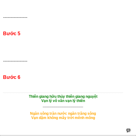
----------------
Bước 5
----------------
Bước 6
Thiên giang hữu thủy thiên giang nguyệt
Vạn lý vô vân vạn lý thiên
___________________
Ngàn sông tràn nước ngàn trăng sông
Vạn dặm không mây trời mênh mông