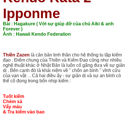
Ipponme
Bài : Hagakure ( Với sự giúp đỡ của chú Aiki & anh
Forever )
Ảnh : Hawaii Kendo Federation
Thiền Zazen
là căn bản tinh thần cho hệ thống tu tập kiếm
đạo . Điểm chung của Thiền và Kiếm Đạo cũng như nhiều
nghệ thuật khác ở Nhật Bản là luôn cố gắng đưa về sự giản
dị . Bên cạnh đó là khái niệm về " chốn an bình " vĩnh cửu
của vạn vật . . Cả hai điều ấy - sự giản dị và sự an bình có
thể cô đọng trong bốn nhịp kiếm :
Tuốt kiếm
Chém xả
Vẩy máu
& Tra kiếm vào bao
_________