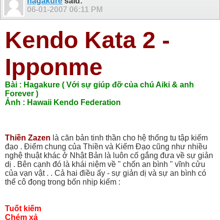
hagakure
said:
06-01-2007
06:11 PM
Kendo Kata 2 -
Ipponme
Bài : Hagakure ( Với sự giúp đỡ của chú Aiki & anh
Forever )
Ảnh : Hawaii Kendo Federation
Thiền Zazen
là căn bản tinh thần cho hệ thống tu tập kiếm
đạo . Điểm chung của Thiền và Kiếm Đạo cũng như nhiều
nghệ thuật khác ở Nhật Bản là luôn cố gắng đưa về sự giản
dị . Bên cạnh đó là khái niệm về " chốn an bình " vĩnh cửu
của vạn vật . . Cả hai điều ấy - sự giản dị và sự an bình có
thể cô đọng trong bốn nhịp kiếm :
Tuốt kiếm
Chém xả