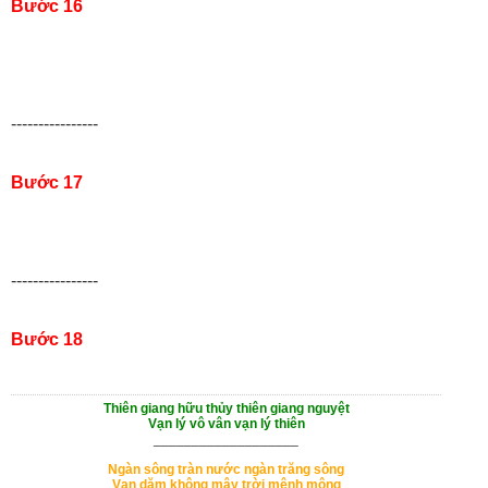
Bước 16
----------------
Bước 17
----------------
Bước 18
Thiên giang hữu thủy thiên giang nguyệt
Vạn lý vô vân vạn lý thiên
___________________
Ngàn sông tràn nước ngàn trăng sông
Vạn dặm không mây trời mênh mông