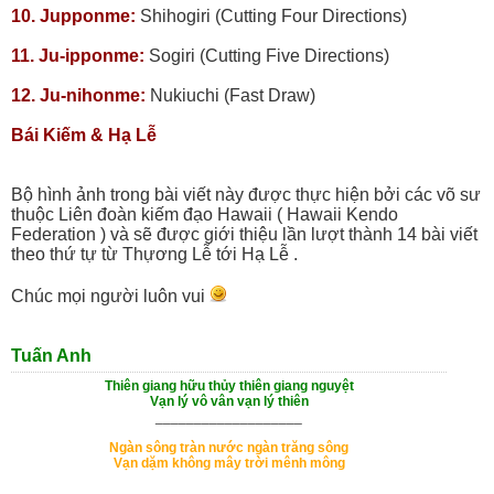
10. Jupponme:
Shihogiri (Cutting Four Directions)
11. Ju-ipponme:
Sogiri (Cutting Five Directions)
12. Ju-nihonme:
Nukiuchi (Fast Draw)
Bái Kiếm & Hạ Lễ
Bộ hình ảnh trong bài viết này được thực hiện bởi các võ sư
thuộc Liên đoàn kiếm đạo Hawaii ( Hawaii Kendo
Federation ) và sẽ được giới thiệu lần lượt thành 14 bài viết
theo thứ tự từ Thựơng Lễ tới Hạ Lễ .
Chúc mọi người luôn vui
Tuấn Anh
Thiên giang hữu thủy thiên giang nguyệt
Vạn lý vô vân vạn lý thiên
___________________
Ngàn sông tràn nước ngàn trăng sông
Vạn dặm không mây trời mênh mông