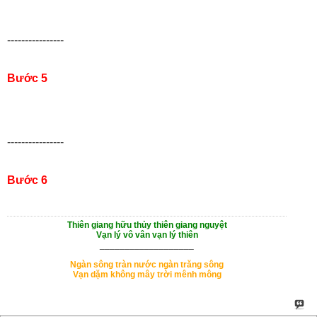
----------------
Bước 5
----------------
Bước 6
Thiên giang hữu thủy thiên giang nguyệt
Vạn lý vô vân vạn lý thiên
___________________
Ngàn sông tràn nước ngàn trăng sông
Vạn dặm không mây trời mênh mông