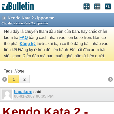
Kendo Kata 2 - Ipponme
Chủ đề:
Kendo Kata 2 - Ipponme
Nếu đây là chuyến thăm đầu tiên của bạn, hãy chắc chắn
kiểm tra
FAQ
bằng cách nhấn vào liên kết ở trên. Bạn có
thể phải
Đăng ký
trước khi bạn có thể đăng bài: nhấp vào
liên kết Đăng ký ở trên để tiến hành. Để bắt đầu xem bài
viết, chọn Diễn đàn mà bạn muốn ghé thăm ở bên dưới.
Tags:
None
1
2
hagakure
said:
06-01-2007
06:05 PM
Kendo Kata 2 -