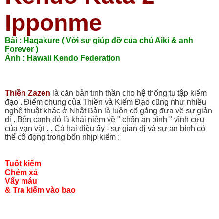
Ipponme
Bài : Hagakure ( Với sự giúp đỡ của chú Aiki & anh
Forever )
Ảnh : Hawaii Kendo Federation
Thiền Zazen
là căn bản tinh thần cho hệ thống tu tập kiếm
đạo . Điểm chung của Thiền và Kiếm Đạo cũng như nhiều
nghệ thuật khác ở Nhật Bản là luôn cố gắng đưa về sự giản
dị . Bên cạnh đó là khái niệm về " chốn an bình " vĩnh cửu
của vạn vật . . Cả hai điều ấy - sự giản dị và sự an bình có
thể cô đọng trong bốn nhịp kiếm :
Tuốt kiếm
Chém xả
Vẩy máu
& Tra kiếm vào bao
_________