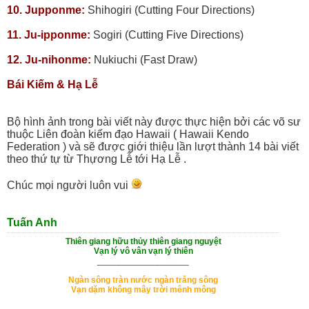
10. Jupponme:
Shihogiri (Cutting Four Directions)
11. Ju-ipponme:
Sogiri (Cutting Five Directions)
12. Ju-nihonme:
Nukiuchi (Fast Draw)
Bái Kiếm & Hạ Lễ
Bộ hình ảnh trong bài viết này được thực hiện bởi các võ sư
thuộc Liên đoàn kiếm đạo Hawaii ( Hawaii Kendo
Federation ) và sẽ được giới thiệu lần lượt thành 14 bài viết
theo thứ tự từ Thựơng Lễ tới Hạ Lễ .
Chúc mọi người luôn vui
Tuấn Anh
Thiên giang hữu thủy thiên giang nguyệt
Vạn lý vô vân vạn lý thiên
___________________
Ngàn sông tràn nước ngàn trăng sông
Vạn dặm không mây trời mênh mông