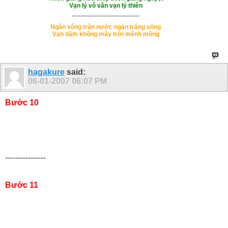
Vạn lý vô vân vạn lý thiên
___________________
Ngàn sông tràn nước ngàn trăng sông
Vạn dặm không mây trời mênh mông
hagakure
said:
06-01-2007
06:07 PM
Bước 10
----------------
Bước 11