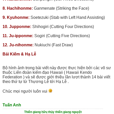
8. Hachihonme:
Ganmenate (Striking the Face)
9. Kyuhonme:
Soetezuki (Stab with Left Hand Assisting)
10. Jupponme:
Shihogiri (Cutting Four Directions)
11. Ju-ipponme:
Sogiri (Cutting Five Directions)
12. Ju-nihonme:
Nukiuchi (Fast Draw)
Bái Kiếm & Hạ Lễ
Bộ hình ảnh trong bài viết này được thực hiện bởi các võ sư
thuộc Liên đoàn kiếm đạo Hawaii ( Hawaii Kendo
Federation ) và sẽ được giới thiệu lần lượt thành 14 bài viết
theo thứ tự từ Thựơng Lễ tới Hạ Lễ .
Chúc mọi người luôn vui
Tuấn Anh
Thiên giang hữu thủy thiên giang nguyệt