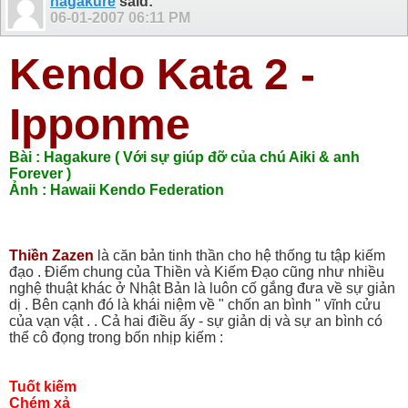
hagakure
said:
06-01-2007
06:11 PM
Kendo Kata 2 -
Ipponme
Bài : Hagakure ( Với sự giúp đỡ của chú Aiki & anh
Forever )
Ảnh : Hawaii Kendo Federation
Thiền Zazen
là căn bản tinh thần cho hệ thống tu tập kiếm
đạo . Điểm chung của Thiền và Kiếm Đạo cũng như nhiều
nghệ thuật khác ở Nhật Bản là luôn cố gắng đưa về sự giản
dị . Bên cạnh đó là khái niệm về " chốn an bình " vĩnh cửu
của vạn vật . . Cả hai điều ấy - sự giản dị và sự an bình có
thể cô đọng trong bốn nhịp kiếm :
Tuốt kiếm
Chém xả