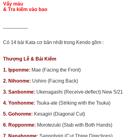
Vẩy máu
& Tra kiếm vào bao
_________
Có 14 bài Kata cơ bản nhất trong Kendo gồm :
Thượng Lễ & Bái Kiếm
1. Ipponme:
Mae (Facing the Front)
2. Nihonme:
Ushiro (Facing Back)
3. Sanbonme:
Ukenagashi (Receive-deflect) New 5/21
4. Yonhonme:
Tsuka-ate (Striking with the Tsuka)
5. Gohonme:
Kesagiri (Diagonal Cut)
6. Ropponme:
Morotezuki (Stab with Both Hands)
7. Nanahonme:
Sanpohgiri (Cut Three Directions)