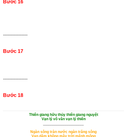
Bước 16
----------------
Bước 17
----------------
Bước 18
Thiên giang hữu thủy thiên giang nguyệt
Vạn lý vô vân vạn lý thiên
___________________
Ngàn sông tràn nước ngàn trăng sông
Vạn dặm không mây trời mênh mông