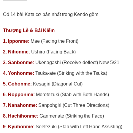
Có 14 bài Kata cơ bản nhất trong Kendo gồm :
Thượng Lễ & Bái Kiếm
1. Ipponme:
Mae (Facing the Front)
2. Nihonme:
Ushiro (Facing Back)
3. Sanbonme:
Ukenagashi (Receive-deflect) New 5/21
4. Yonhonme:
Tsuka-ate (Striking with the Tsuka)
5. Gohonme:
Kesagiri (Diagonal Cut)
6. Ropponme:
Morotezuki (Stab with Both Hands)
7. Nanahonme:
Sanpohgiri (Cut Three Directions)
8. Hachihonme:
Ganmenate (Striking the Face)
9. Kyuhonme:
Soetezuki (Stab with Left Hand Assisting)