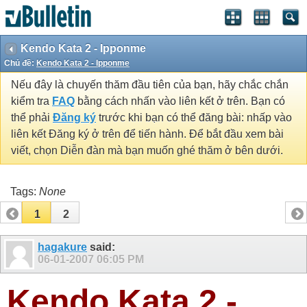
Kendo Kata 2 - Ipponme
Chủ đề:
Kendo Kata 2 - Ipponme
Nếu đây là chuyến thăm đầu tiên của bạn, hãy chắc chắn
kiểm tra
FAQ
bằng cách nhấn vào liên kết ở trên. Bạn có
thể phải
Đăng ký
trước khi bạn có thể đăng bài: nhấp vào
liên kết Đăng ký ở trên để tiến hành. Để bắt đầu xem bài
viết, chọn Diễn đàn mà bạn muốn ghé thăm ở bên dưới.
Tags:
None
1
2
hagakure
said:
06-01-2007
06:05 PM
Kendo Kata 2 -