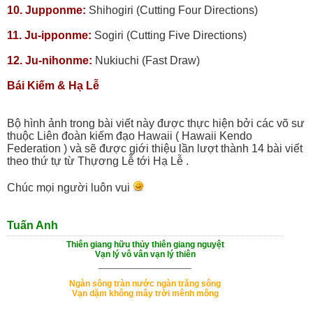
10. Jupponme:
Shihogiri (Cutting Four Directions)
11. Ju-ipponme:
Sogiri (Cutting Five Directions)
12. Ju-nihonme:
Nukiuchi (Fast Draw)
Bái Kiếm & Hạ Lễ
Bộ hình ảnh trong bài viết này được thực hiện bởi các võ sư
thuộc Liên đoàn kiếm đạo Hawaii ( Hawaii Kendo
Federation ) và sẽ được giới thiệu lần lượt thành 14 bài viết
theo thứ tự từ Thựơng Lễ tới Hạ Lễ .
Chúc mọi người luôn vui
Tuấn Anh
Thiên giang hữu thủy thiên giang nguyệt
Vạn lý vô vân vạn lý thiên
___________________
Ngàn sông tràn nước ngàn trăng sông
Vạn dặm không mây trời mênh mông