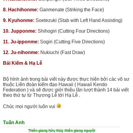
8. Hachihonme:
Ganmenate (Striking the Face)
9. Kyuhonme:
Soetezuki (Stab with Left Hand Assisting)
10. Jupponme:
Shihogiri (Cutting Four Directions)
11. Ju-ipponme:
Sogiri (Cutting Five Directions)
12. Ju-nihonme:
Nukiuchi (Fast Draw)
Bái Kiếm & Hạ Lễ
Bộ hình ảnh trong bài viết này được thực hiện bởi các võ sư
thuộc Liên đoàn kiếm đạo Hawaii ( Hawaii Kendo
Federation ) và sẽ được giới thiệu lần lượt thành 14 bài viết
theo thứ tự từ Thựơng Lễ tới Hạ Lễ .
Chúc mọi người luôn vui
Tuấn Anh
Thiên giang hữu thủy thiên giang nguyệt