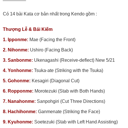
Có 14 bài Kata cơ bản nhất trong Kendo gồm :
Thượng Lễ & Bái Kiếm
1. Ipponme:
Mae (Facing the Front)
2. Nihonme:
Ushiro (Facing Back)
3. Sanbonme:
Ukenagashi (Receive-deflect) New 5/21
4. Yonhonme:
Tsuka-ate (Striking with the Tsuka)
5. Gohonme:
Kesagiri (Diagonal Cut)
6. Ropponme:
Morotezuki (Stab with Both Hands)
7. Nanahonme:
Sanpohgiri (Cut Three Directions)
8. Hachihonme:
Ganmenate (Striking the Face)
9. Kyuhonme:
Soetezuki (Stab with Left Hand Assisting)