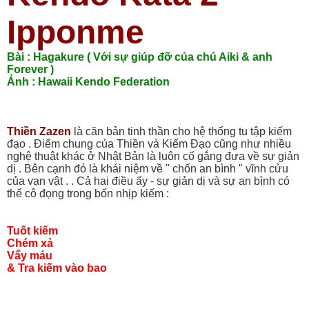
Ipponme
Bài : Hagakure ( Với sự giúp đỡ của chú Aiki & anh
Forever )
Ảnh : Hawaii Kendo Federation
Thiền Zazen
là căn bản tinh thần cho hệ thống tu tập kiếm
đạo . Điểm chung của Thiền và Kiếm Đạo cũng như nhiều
nghệ thuật khác ở Nhật Bản là luôn cố gắng đưa về sự giản
dị . Bên cạnh đó là khái niệm về " chốn an bình " vĩnh cửu
của vạn vật . . Cả hai điều ấy - sự giản dị và sự an bình có
thể cô đọng trong bốn nhịp kiếm :
Tuốt kiếm
Chém xả
Vẩy máu
& Tra kiếm vào bao
_________