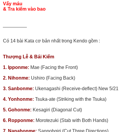
Vẩy máu
& Tra kiếm vào bao
_________
Có 14 bài Kata cơ bản nhất trong Kendo gồm :
Thượng Lễ & Bái Kiếm
1. Ipponme:
Mae (Facing the Front)
2. Nihonme:
Ushiro (Facing Back)
3. Sanbonme:
Ukenagashi (Receive-deflect) New 5/21
4. Yonhonme:
Tsuka-ate (Striking with the Tsuka)
5. Gohonme:
Kesagiri (Diagonal Cut)
6. Ropponme:
Morotezuki (Stab with Both Hands)
7. Nanahonme:
Sanpohgiri (Cut Three Directions)