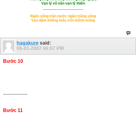
Vạn lý vô vân vạn lý thiên
___________________
Ngàn sông tràn nước ngàn trăng sông
Vạn dặm không mây trời mênh mông
hagakure
said:
06-01-2007
06:07 PM
Bước 10
----------------
Bước 11