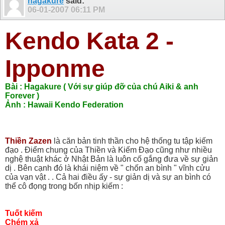
hagakure
said:
06-01-2007
06:11 PM
Kendo Kata 2 -
Ipponme
Bài : Hagakure ( Với sự giúp đỡ của chú Aiki & anh
Forever )
Ảnh : Hawaii Kendo Federation
Thiền Zazen
là căn bản tinh thần cho hệ thống tu tập kiếm
đạo . Điểm chung của Thiền và Kiếm Đạo cũng như nhiều
nghệ thuật khác ở Nhật Bản là luôn cố gắng đưa về sự giản
dị . Bên cạnh đó là khái niệm về " chốn an bình " vĩnh cửu
của vạn vật . . Cả hai điều ấy - sự giản dị và sự an bình có
thể cô đọng trong bốn nhịp kiếm :
Tuốt kiếm
Chém xả