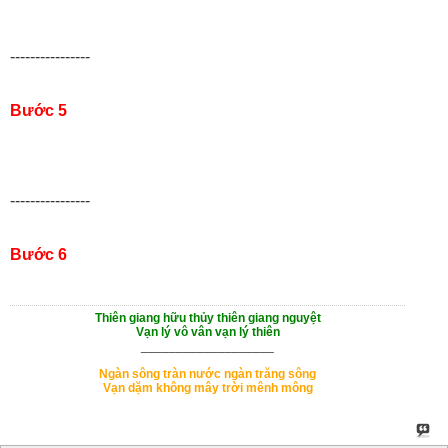
----------------
Bước 5
----------------
Bước 6
Thiên giang hữu thủy thiên giang nguyệt
Vạn lý vô vân vạn lý thiên
___________________
Ngàn sông tràn nước ngàn trăng sông
Vạn dặm không mây trời mênh mông