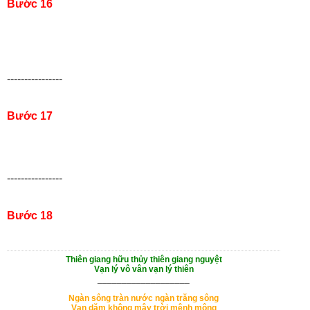
Bước 16
----------------
Bước 17
----------------
Bước 18
Thiên giang hữu thủy thiên giang nguyệt
Vạn lý vô vân vạn lý thiên
___________________
Ngàn sông tràn nước ngàn trăng sông
Vạn dặm không mây trời mênh mông