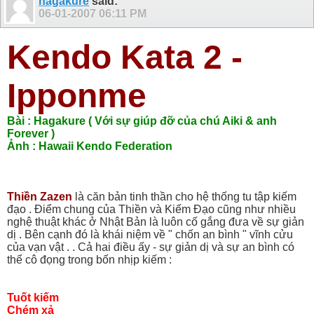
hagakure
said:
06-01-2007
06:11 PM
Kendo Kata 2 -
Ipponme
Bài : Hagakure ( Với sự giúp đỡ của chú Aiki & anh
Forever )
Ảnh : Hawaii Kendo Federation
Thiền Zazen
là căn bản tinh thần cho hệ thống tu tập kiếm
đạo . Điểm chung của Thiền và Kiếm Đạo cũng như nhiều
nghệ thuật khác ở Nhật Bản là luôn cố gắng đưa về sự giản
dị . Bên cạnh đó là khái niệm về " chốn an bình " vĩnh cửu
của vạn vật . . Cả hai điều ấy - sự giản dị và sự an bình có
thể cô đọng trong bốn nhịp kiếm :
Tuốt kiếm
Chém xả