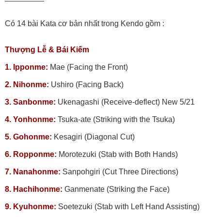
Có 14 bài Kata cơ bản nhất trong Kendo gồm :
Thượng Lễ & Bái Kiếm
1. Ipponme:
Mae (Facing the Front)
2. Nihonme:
Ushiro (Facing Back)
3. Sanbonme:
Ukenagashi (Receive-deflect) New 5/21
4. Yonhonme:
Tsuka-ate (Striking with the Tsuka)
5. Gohonme:
Kesagiri (Diagonal Cut)
6. Ropponme:
Morotezuki (Stab with Both Hands)
7. Nanahonme:
Sanpohgiri (Cut Three Directions)
8. Hachihonme:
Ganmenate (Striking the Face)
9. Kyuhonme:
Soetezuki (Stab with Left Hand Assisting)