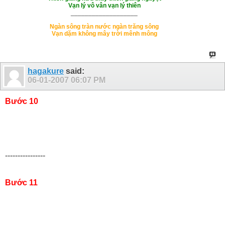
Vạn lý vô vân vạn lý thiên
___________________
Ngàn sông tràn nước ngàn trăng sông
Vạn dặm không mây trời mênh mông
hagakure
said:
06-01-2007
06:07 PM
Bước 10
----------------
Bước 11