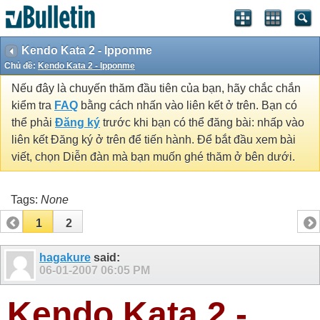
Kendo Kata 2 - Ipponme
Chủ đề:
Kendo Kata 2 - Ipponme
Nếu đây là chuyến thăm đầu tiên của bạn, hãy chắc chắn
kiểm tra
FAQ
bằng cách nhấn vào liên kết ở trên. Bạn có
thể phải
Đăng ký
trước khi bạn có thể đăng bài: nhấp vào
liên kết Đăng ký ở trên để tiến hành. Để bắt đầu xem bài
viết, chọn Diễn đàn mà bạn muốn ghé thăm ở bên dưới.
Tags:
None
1
2
hagakure
said:
06-01-2007
06:05 PM
Kendo Kata 2 -