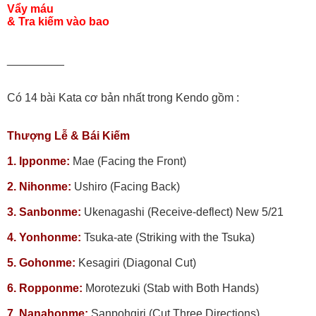
Vẩy máu
& Tra kiếm vào bao
_________
Có 14 bài Kata cơ bản nhất trong Kendo gồm :
Thượng Lễ & Bái Kiếm
1. Ipponme:
Mae (Facing the Front)
2. Nihonme:
Ushiro (Facing Back)
3. Sanbonme:
Ukenagashi (Receive-deflect) New 5/21
4. Yonhonme:
Tsuka-ate (Striking with the Tsuka)
5. Gohonme:
Kesagiri (Diagonal Cut)
6. Ropponme:
Morotezuki (Stab with Both Hands)
7. Nanahonme:
Sanpohgiri (Cut Three Directions)