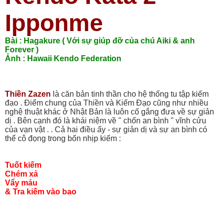
Ipponme
Bài : Hagakure ( Với sự giúp đỡ của chú Aiki & anh
Forever )
Ảnh : Hawaii Kendo Federation
Thiền Zazen
là căn bản tinh thần cho hệ thống tu tập kiếm
đạo . Điểm chung của Thiền và Kiếm Đạo cũng như nhiều
nghệ thuật khác ở Nhật Bản là luôn cố gắng đưa về sự giản
dị . Bên cạnh đó là khái niệm về " chốn an bình " vĩnh cửu
của vạn vật . . Cả hai điều ấy - sự giản dị và sự an bình có
thể cô đọng trong bốn nhịp kiếm :
Tuốt kiếm
Chém xả
Vẩy máu
& Tra kiếm vào bao
_________