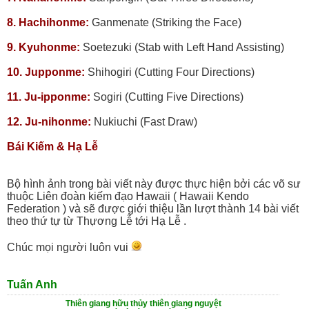
8. Hachihonme:
Ganmenate (Striking the Face)
9. Kyuhonme:
Soetezuki (Stab with Left Hand Assisting)
10. Jupponme:
Shihogiri (Cutting Four Directions)
11. Ju-ipponme:
Sogiri (Cutting Five Directions)
12. Ju-nihonme:
Nukiuchi (Fast Draw)
Bái Kiếm & Hạ Lễ
Bộ hình ảnh trong bài viết này được thực hiện bởi các võ sư
thuộc Liên đoàn kiếm đạo Hawaii ( Hawaii Kendo
Federation ) và sẽ được giới thiệu lần lượt thành 14 bài viết
theo thứ tự từ Thựơng Lễ tới Hạ Lễ .
Chúc mọi người luôn vui
Tuấn Anh
Thiên giang hữu thủy thiên giang nguyệt