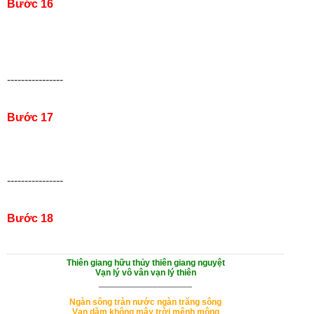
Bước 16
----------------
Bước 17
----------------
Bước 18
Thiên giang hữu thủy thiên giang nguyệt
Vạn lý vô vân vạn lý thiên
___________________
Ngàn sông tràn nước ngàn trăng sông
Vạn dặm không mây trời mênh mông