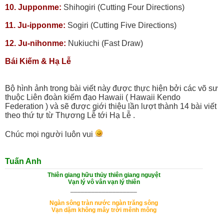
10. Jupponme:
Shihogiri (Cutting Four Directions)
11. Ju-ipponme:
Sogiri (Cutting Five Directions)
12. Ju-nihonme:
Nukiuchi (Fast Draw)
Bái Kiếm & Hạ Lễ
Bộ hình ảnh trong bài viết này được thực hiện bởi các võ sư
thuộc Liên đoàn kiếm đạo Hawaii ( Hawaii Kendo
Federation ) và sẽ được giới thiệu lần lượt thành 14 bài viết
theo thứ tự từ Thựơng Lễ tới Hạ Lễ .
Chúc mọi người luôn vui
Tuấn Anh
Thiên giang hữu thủy thiên giang nguyệt
Vạn lý vô vân vạn lý thiên
___________________
Ngàn sông tràn nước ngàn trăng sông
Vạn dặm không mây trời mênh mông