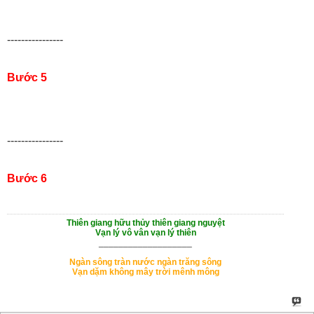
----------------
Bước 5
----------------
Bước 6
Thiên giang hữu thủy thiên giang nguyệt
Vạn lý vô vân vạn lý thiên
___________________
Ngàn sông tràn nước ngàn trăng sông
Vạn dặm không mây trời mênh mông