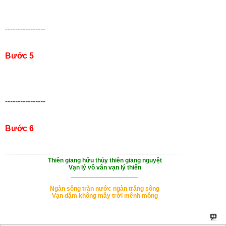
----------------
Bước 5
----------------
Bước 6
Thiên giang hữu thủy thiên giang nguyệt
Vạn lý vô vân vạn lý thiên
___________________
Ngàn sông tràn nước ngàn trăng sông
Vạn dặm không mây trời mênh mông