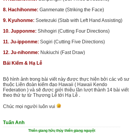
8. Hachihonme:
Ganmenate (Striking the Face)
9. Kyuhonme:
Soetezuki (Stab with Left Hand Assisting)
10. Jupponme:
Shihogiri (Cutting Four Directions)
11. Ju-ipponme:
Sogiri (Cutting Five Directions)
12. Ju-nihonme:
Nukiuchi (Fast Draw)
Bái Kiếm & Hạ Lễ
Bộ hình ảnh trong bài viết này được thực hiện bởi các võ sư
thuộc Liên đoàn kiếm đạo Hawaii ( Hawaii Kendo
Federation ) và sẽ được giới thiệu lần lượt thành 14 bài viết
theo thứ tự từ Thựơng Lễ tới Hạ Lễ .
Chúc mọi người luôn vui
Tuấn Anh
Thiên giang hữu thủy thiên giang nguyệt