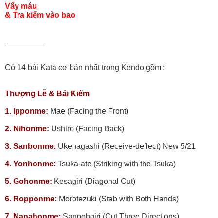
Vẩy máu
& Tra kiếm vào bao
_________
Có 14 bài Kata cơ bản nhất trong Kendo gồm :
Thượng Lễ & Bái Kiếm
1. Ipponme:
Mae (Facing the Front)
2. Nihonme:
Ushiro (Facing Back)
3. Sanbonme:
Ukenagashi (Receive-deflect) New 5/21
4. Yonhonme:
Tsuka-ate (Striking with the Tsuka)
5. Gohonme:
Kesagiri (Diagonal Cut)
6. Ropponme:
Morotezuki (Stab with Both Hands)
7. Nanahonme:
Sanpohgiri (Cut Three Directions)