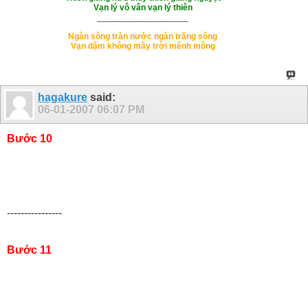
Vạn lý vô vân vạn lý thiên
___________________
Ngàn sông tràn nước ngàn trăng sông
Vạn dặm không mây trời mênh mông
hagakure
said:
06-01-2007
06:07 PM
Bước 10
----------------
Bước 11