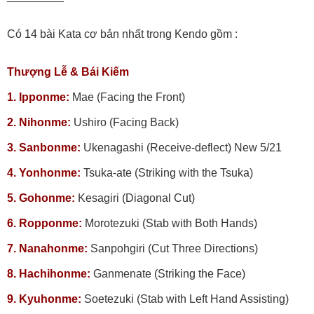
Có 14 bài Kata cơ bản nhất trong Kendo gồm :
Thượng Lễ & Bái Kiếm
1. Ipponme:
Mae (Facing the Front)
2. Nihonme:
Ushiro (Facing Back)
3. Sanbonme:
Ukenagashi (Receive-deflect) New 5/21
4. Yonhonme:
Tsuka-ate (Striking with the Tsuka)
5. Gohonme:
Kesagiri (Diagonal Cut)
6. Ropponme:
Morotezuki (Stab with Both Hands)
7. Nanahonme:
Sanpohgiri (Cut Three Directions)
8. Hachihonme:
Ganmenate (Striking the Face)
9. Kyuhonme:
Soetezuki (Stab with Left Hand Assisting)