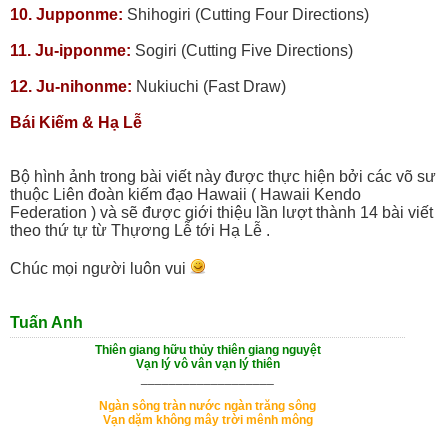
10. Jupponme:
Shihogiri (Cutting Four Directions)
11. Ju-ipponme:
Sogiri (Cutting Five Directions)
12. Ju-nihonme:
Nukiuchi (Fast Draw)
Bái Kiếm & Hạ Lễ
Bộ hình ảnh trong bài viết này được thực hiện bởi các võ sư
thuộc Liên đoàn kiếm đạo Hawaii ( Hawaii Kendo
Federation ) và sẽ được giới thiệu lần lượt thành 14 bài viết
theo thứ tự từ Thựơng Lễ tới Hạ Lễ .
Chúc mọi người luôn vui
Tuấn Anh
Thiên giang hữu thủy thiên giang nguyệt
Vạn lý vô vân vạn lý thiên
___________________
Ngàn sông tràn nước ngàn trăng sông
Vạn dặm không mây trời mênh mông