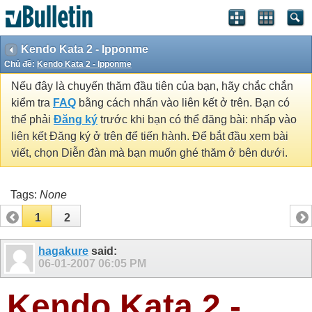
Kendo Kata 2 - Ipponme
Chủ đề:
Kendo Kata 2 - Ipponme
Nếu đây là chuyến thăm đầu tiên của bạn, hãy chắc chắn
kiểm tra
FAQ
bằng cách nhấn vào liên kết ở trên. Bạn có
thể phải
Đăng ký
trước khi bạn có thể đăng bài: nhấp vào
liên kết Đăng ký ở trên để tiến hành. Để bắt đầu xem bài
viết, chọn Diễn đàn mà bạn muốn ghé thăm ở bên dưới.
Tags:
None
1
2
hagakure
said:
06-01-2007
06:05 PM
Kendo Kata 2 -