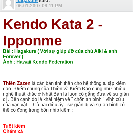
hagakure
said:
06-01-2007
06:11 PM
Kendo Kata 2 -
Ipponme
Bài : Hagakure ( Với sự giúp đỡ của chú Aiki & anh
Forever )
Ảnh : Hawaii Kendo Federation
Thiền Zazen
là căn bản tinh thần cho hệ thống tu tập kiếm
đạo . Điểm chung của Thiền và Kiếm Đạo cũng như nhiều
nghệ thuật khác ở Nhật Bản là luôn cố gắng đưa về sự giản
dị . Bên cạnh đó là khái niệm về " chốn an bình " vĩnh cửu
của vạn vật . . Cả hai điều ấy - sự giản dị và sự an bình có
thể cô đọng trong bốn nhịp kiếm :
Tuốt kiếm
Chém xả