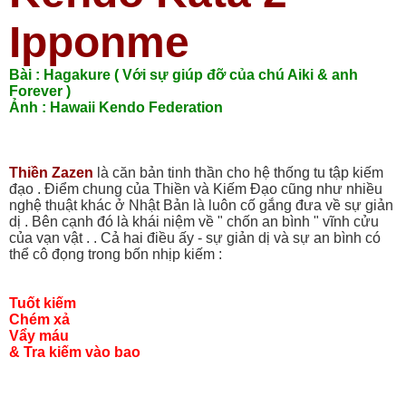
Ipponme
Bài : Hagakure ( Với sự giúp đỡ của chú Aiki & anh
Forever )
Ảnh : Hawaii Kendo Federation
Thiền Zazen
là căn bản tinh thần cho hệ thống tu tập kiếm
đạo . Điểm chung của Thiền và Kiếm Đạo cũng như nhiều
nghệ thuật khác ở Nhật Bản là luôn cố gắng đưa về sự giản
dị . Bên cạnh đó là khái niệm về " chốn an bình " vĩnh cửu
của vạn vật . . Cả hai điều ấy - sự giản dị và sự an bình có
thể cô đọng trong bốn nhịp kiếm :
Tuốt kiếm
Chém xả
Vẩy máu
& Tra kiếm vào bao
_________