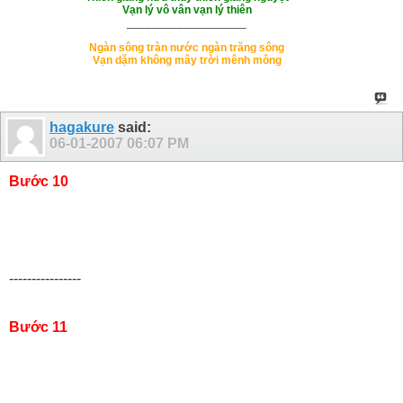
Vạn lý vô vân vạn lý thiên
___________________
Ngàn sông tràn nước ngàn trăng sông
Vạn dặm không mây trời mênh mông
hagakure
said:
06-01-2007
06:07 PM
Bước 10
----------------
Bước 11