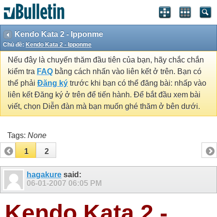
Kendo Kata 2 - Ipponme
Chủ đề:
Kendo Kata 2 - Ipponme
Nếu đây là chuyến thăm đầu tiên của bạn, hãy chắc chắn
kiểm tra
FAQ
bằng cách nhấn vào liên kết ở trên. Bạn có
thể phải
Đăng ký
trước khi bạn có thể đăng bài: nhấp vào
liên kết Đăng ký ở trên để tiến hành. Để bắt đầu xem bài
viết, chọn Diễn đàn mà bạn muốn ghé thăm ở bên dưới.
Tags:
None
1
2
hagakure
said:
06-01-2007
06:05 PM
Kendo Kata 2 -