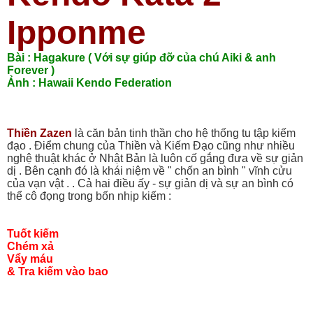
Ipponme
Bài : Hagakure ( Với sự giúp đỡ của chú Aiki & anh
Forever )
Ảnh : Hawaii Kendo Federation
Thiền Zazen
là căn bản tinh thần cho hệ thống tu tập kiếm
đạo . Điểm chung của Thiền và Kiếm Đạo cũng như nhiều
nghệ thuật khác ở Nhật Bản là luôn cố gắng đưa về sự giản
dị . Bên cạnh đó là khái niệm về " chốn an bình " vĩnh cửu
của vạn vật . . Cả hai điều ấy - sự giản dị và sự an bình có
thể cô đọng trong bốn nhịp kiếm :
Tuốt kiếm
Chém xả
Vẩy máu
& Tra kiếm vào bao
_________