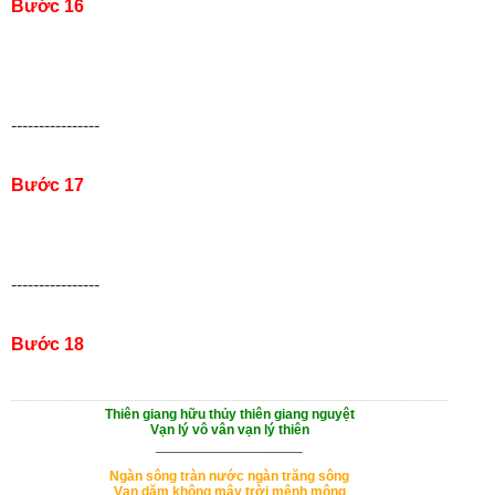
Bước 16
----------------
Bước 17
----------------
Bước 18
Thiên giang hữu thủy thiên giang nguyệt
Vạn lý vô vân vạn lý thiên
___________________
Ngàn sông tràn nước ngàn trăng sông
Vạn dặm không mây trời mênh mông