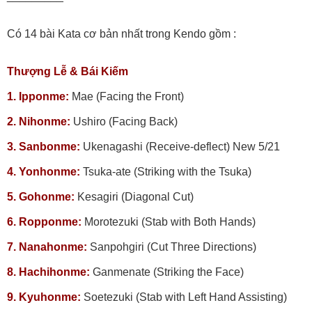
Có 14 bài Kata cơ bản nhất trong Kendo gồm :
Thượng Lễ & Bái Kiếm
1. Ipponme:
Mae (Facing the Front)
2. Nihonme:
Ushiro (Facing Back)
3. Sanbonme:
Ukenagashi (Receive-deflect) New 5/21
4. Yonhonme:
Tsuka-ate (Striking with the Tsuka)
5. Gohonme:
Kesagiri (Diagonal Cut)
6. Ropponme:
Morotezuki (Stab with Both Hands)
7. Nanahonme:
Sanpohgiri (Cut Three Directions)
8. Hachihonme:
Ganmenate (Striking the Face)
9. Kyuhonme:
Soetezuki (Stab with Left Hand Assisting)