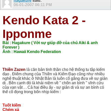
hagakure
said:
06-01-2007
06:11 PM
Kendo Kata 2 -
Ipponme
Bài : Hagakure ( Với sự giúp đỡ của chú Aiki & anh
Forever )
Ảnh : Hawaii Kendo Federation
Thiền Zazen
là căn bản tinh thần cho hệ thống tu tập kiếm
đạo . Điểm chung của Thiền và Kiếm Đạo cũng như nhiều
nghệ thuật khác ở Nhật Bản là luôn cố gắng đưa về sự giản
dị . Bên cạnh đó là khái niệm về " chốn an bình " vĩnh cửu
của vạn vật . . Cả hai điều ấy - sự giản dị và sự an bình có
thể cô đọng trong bốn nhịp kiếm :
Tuốt kiếm
Chém xả