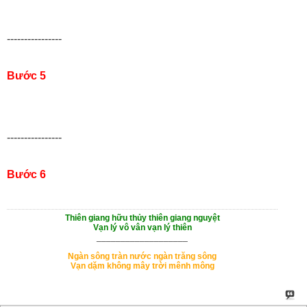
----------------
Bước 5
----------------
Bước 6
Thiên giang hữu thủy thiên giang nguyệt
Vạn lý vô vân vạn lý thiên
___________________
Ngàn sông tràn nước ngàn trăng sông
Vạn dặm không mây trời mênh mông