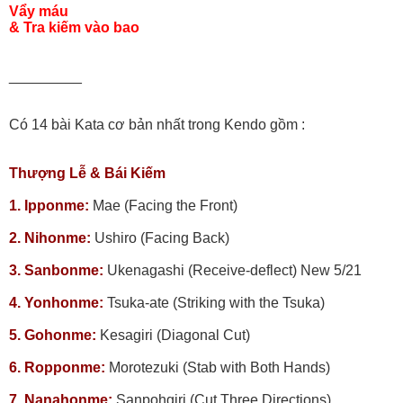
Vẩy máu
& Tra kiếm vào bao
_________
Có 14 bài Kata cơ bản nhất trong Kendo gồm :
Thượng Lễ & Bái Kiếm
1. Ipponme:
Mae (Facing the Front)
2. Nihonme:
Ushiro (Facing Back)
3. Sanbonme:
Ukenagashi (Receive-deflect) New 5/21
4. Yonhonme:
Tsuka-ate (Striking with the Tsuka)
5. Gohonme:
Kesagiri (Diagonal Cut)
6. Ropponme:
Morotezuki (Stab with Both Hands)
7. Nanahonme:
Sanpohgiri (Cut Three Directions)