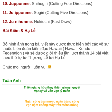
10. Jupponme:
Shihogiri (Cutting Four Directions)
11. Ju-ipponme:
Sogiri (Cutting Five Directions)
12. Ju-nihonme:
Nukiuchi (Fast Draw)
Bái Kiếm & Hạ Lễ
Bộ hình ảnh trong bài viết này được thực hiện bởi các võ sư
thuộc Liên đoàn kiếm đạo Hawaii ( Hawaii Kendo
Federation ) và sẽ được giới thiệu lần lượt thành 14 bài viết
theo thứ tự từ Thựơng Lễ tới Hạ Lễ .
Chúc mọi người luôn vui
Tuấn Anh
Thiên giang hữu thủy thiên giang nguyệt
Vạn lý vô vân vạn lý thiên
___________________
Ngàn sông tràn nước ngàn trăng sông
Vạn dặm không mây trời mênh mông