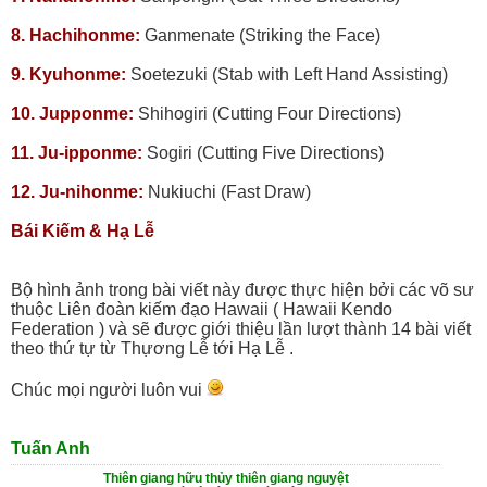
8. Hachihonme:
Ganmenate (Striking the Face)
9. Kyuhonme:
Soetezuki (Stab with Left Hand Assisting)
10. Jupponme:
Shihogiri (Cutting Four Directions)
11. Ju-ipponme:
Sogiri (Cutting Five Directions)
12. Ju-nihonme:
Nukiuchi (Fast Draw)
Bái Kiếm & Hạ Lễ
Bộ hình ảnh trong bài viết này được thực hiện bởi các võ sư
thuộc Liên đoàn kiếm đạo Hawaii ( Hawaii Kendo
Federation ) và sẽ được giới thiệu lần lượt thành 14 bài viết
theo thứ tự từ Thựơng Lễ tới Hạ Lễ .
Chúc mọi người luôn vui
Tuấn Anh
Thiên giang hữu thủy thiên giang nguyệt