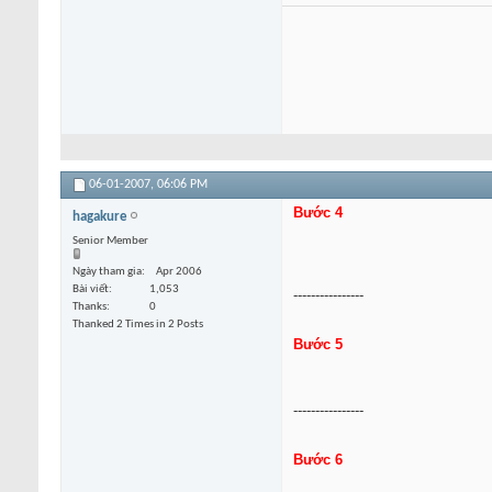
06-01-2007,
06:06 PM
Bước 4
hagakure
Senior Member
Ngày tham gia
Apr 2006
Bài viết
1,053
----------------
Thanks
0
Thanked 2 Times in 2 Posts
Bước 5
----------------
Bước 6