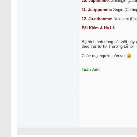
10. Jupponme:
Shihogiri (Cutt
11. Ju-ipponme:
Sogiri (Cuttin
12. Ju-nihonme:
Nukiuchi (Fa
Bái Kiếm & Hạ Lễ
Bộ hình ảnh trong bài viết này
theo thứ tự từ Thựơng Lễ tới 
Chúc mọi người luôn vui
Tuấn Anh