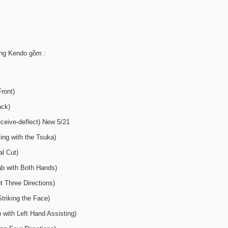
ong Kendo gồm :
ront)
ack)
eive-deflect) New 5/21
ing with the Tsuka)
al Cut)
b with Both Hands)
t Three Directions)
riking the Face)
 with Left Hand Assisting)