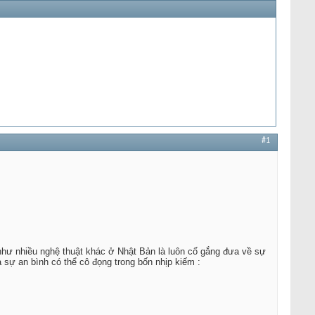
#1
như nhiều nghệ thuật khác ở Nhật Bản là luôn cố gắng đưa về sự
và sự an bình có thể cô đọng trong bốn nhịp kiếm :