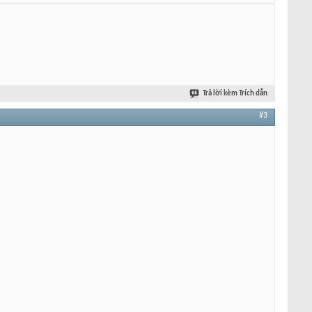
Trả lời kèm Trích dẫn
#3