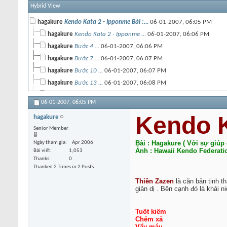
Hybrid View
hagakure
Kendo Kata 2 - Ipponme Bài :...
06-01-2007,
06:05 PM
hagakure
Kendo Kata 2 - Ipponme ...
06-01-2007,
06:06 PM
hagakure
Bước 4 ...
06-01-2007,
06:06 PM
hagakure
Bước 7 ...
06-01-2007,
06:07 PM
hagakure
Bước 10 ...
06-01-2007,
06:07 PM
hagakure
Bước 13 ...
06-01-2007,
06:08 PM
hagakure
Bước 16 ...
06-01-2007,
06:09 PM
06-01-2007,
06:05 PM
hagakure
Bước 19 ...
06-01-2007,
06:09 PM
Kendo K
hagakure
hagakure
Bước 22 ...
06-01-2007,
06:10 PM
Senior Member
hagakure
Kendo Kata 2 - Ipponme Bài :...
06-01-2007,
06:11 PM
Bài : Hagakure ( Với sự giúp
Ngày tham gia
Apr 2006
Khách
:smile: xin cám ơn ba anh...
06-01-2007,
11:42 PM
Ảnh : Hawaii Kendo Federati
Bài viết
1,053
Thanks
0
Thanked 2 Times in 2 Posts
Thiền Zazen
là căn bản tinh t
giản dị . Bên cạnh đó là khái n
Tuốt kiếm
Chém xả
Vẩy máu