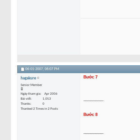
06-01-2007,
06:07 PM
Bước 7
hagakure
Senior Member
Ngày tham gia
Apr 2006
Bài viết
1,053
----------------
Thanks
0
Thanked 2 Times in 2 Posts
Bước 8
----------------