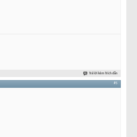
Trả lời kèm Trích dẫn
#5