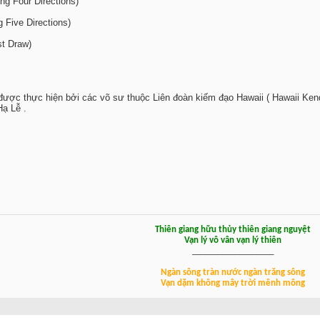
ing Four Directions)
g Five Directions)
st Draw)
 được thực hiện bởi các võ sư thuộc Liên đoàn kiếm đạo Hawaii ( Hawaii Kendo
Hạ Lễ .
Thiên giang hữu thủy thiên giang nguyệt
Vạn lý vô vân vạn lý thiên
___________________
Ngàn sông tràn nước ngàn trăng sông
Vạn dặm không mây trời mênh mông