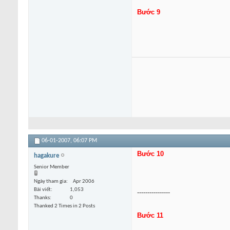
Bước 9
06-01-2007,
06:07 PM
Bước 10
hagakure
Senior Member
Ngày tham gia
Apr 2006
Bài viết
1,053
----------------
Thanks
0
Thanked 2 Times in 2 Posts
Bước 11