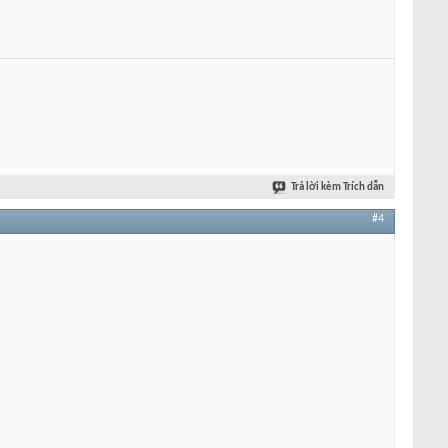
Trả lời kèm Trích dẫn
#4