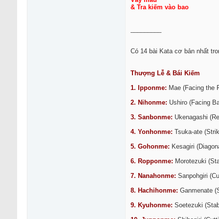
& Tra kiếm vào bao
_________
Có 14 bài Kata cơ bản nhất tr
Thượng Lễ & Bái Kiếm
1. Ipponme:
Mae (Facing the F
2. Nihonme:
Ushiro (Facing B
3. Sanbonme:
Ukenagashi (Rec
4. Yonhonme:
Tsuka-ate (Strik
5. Gohonme:
Kesagiri (Diagon
6. Ropponme:
Morotezuki (Sta
7. Nanahonme:
Sanpohgiri (Cu
8. Hachihonme:
Ganmenate (St
9. Kyuhonme:
Soetezuki (Stab