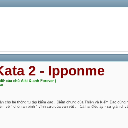
ata 2 - Ipponme
 đỡ của chú Aiki & anh Forever )
on
hần cho hệ thống tu tập kiếm đạo . Điểm chung của Thiền và Kiếm Đạo cũng 
iệm về " chốn an bình " vĩnh cửu của vạn vật . . Cả hai điều ấy - sự giản dị 