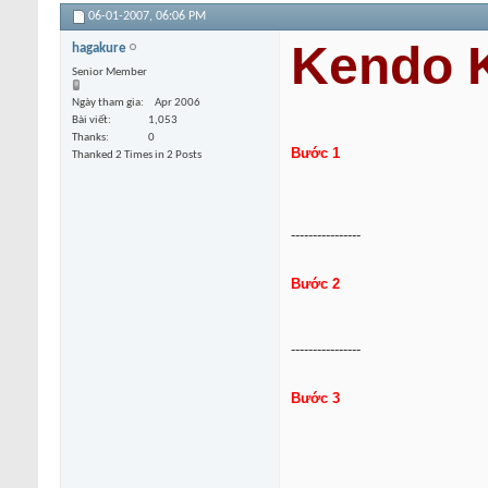
06-01-2007,
06:06 PM
Kendo K
hagakure
Senior Member
Ngày tham gia
Apr 2006
Bài viết
1,053
Thanks
0
Bước 1
Thanked 2 Times in 2 Posts
----------------
Bước 2
----------------
Bước 3