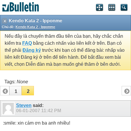
Kendo Kata 2 - Ipponme
Chủ đề:
Kendo Kata 2 - Ipponme
Nếu đây là chuyến thăm đầu tiên của bạn, hãy chắc chắn
kiểm tra
FAQ
bằng cách nhấn vào liên kết ở trên. Bạn có
thể phải
Đăng ký
trước khi bạn có thể đăng bài: nhấp vào
liên kết Đăng ký ở trên để tiến hành. Để bắt đầu xem bài
viết, chọn Diễn đàn mà bạn muốn ghé thăm ở bên dưới.
Tags:
None
1
2
Steven
said:
06-01-2007
11:42 PM
:smile: xin cám ơn ba anh nhiều!