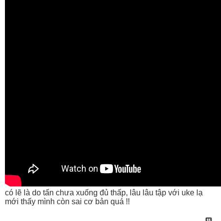
có lẽ là do tấn chưa xuống đủ thấp, lâu lâu tập với uke lạ
mới thấy mình còn sai cơ bản quá !!