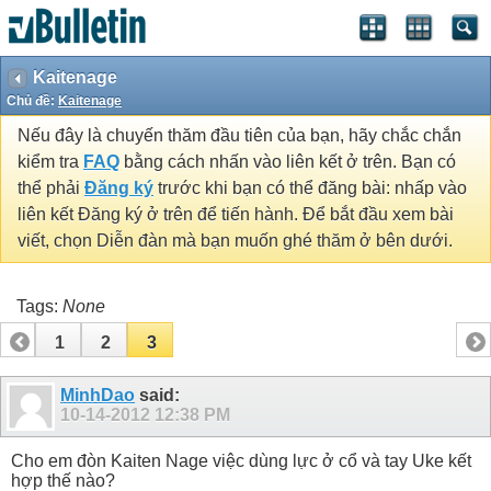
Kaitenage
Chủ đề:
Kaitenage
Nếu đây là chuyến thăm đầu tiên của bạn, hãy chắc chắn
kiểm tra
FAQ
bằng cách nhấn vào liên kết ở trên. Bạn có
thể phải
Đăng ký
trước khi bạn có thể đăng bài: nhấp vào
liên kết Đăng ký ở trên để tiến hành. Để bắt đầu xem bài
viết, chọn Diễn đàn mà bạn muốn ghé thăm ở bên dưới.
Tags:
None
1
2
3
MinhDao
said:
10-14-2012
12:38 PM
Cho em đòn Kaiten Nage việc dùng lực ở cổ và tay Uke kết
hợp thế nào?