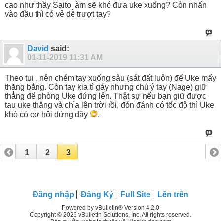
cao như thầy Saito làm sẽ khó đưa uke xuống? Còn nhấn
vào đầu thì có vẻ dễ trượt tay?
David
said:
01-11-2019
11:31 AM
Theo tui , nên chém tay xuống sâu (sát đất luôn) để Uke mấy
thăng bằng. Còn tay kia tì gáy nhưng chú ý tay (Nage) giữ
thẳng để phòng Uke đứng lên. Thật sự nếu bạn giữ được
tau uke thắng và chỉa lên trời rồi, đón đánh có tốc độ thì Uke
khó có cơ hội đứng dậy
.
1
2
3
Đăng nhập
Đăng Ký
Full Site
Lên trên
Powered by vBulletin® Version 4.2.0
Copyright © 2026 vBulletin Solutions, Inc. All rights reserved.