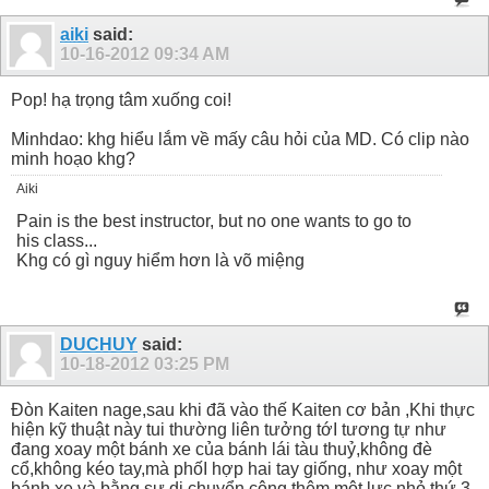
aiki
said:
10-16-2012
09:34 AM
Pop! hạ trọng tâm xuống coi!
Minhdao: khg hiểu lắm về mấy câu hỏi của MD. Có clip nào
minh hoạo khg?
Aiki
Pain is the best instructor, but no one wants to go to
his class...
Khg có gì nguy hiểm hơn là võ miệng
DUCHUY
said:
10-18-2012
03:25 PM
Đòn Kaiten nage,sau khi đã vào thế Kaiten cơ bản ,Khi thực
hiện kỹ thuật này tui thường liên tưởng tớI tương tự như
đang xoay một bánh xe của bánh lái tàu thuỷ,không đè
cổ,không kéo tay,mà phốI hợp hai tay giống, như xoay một
bánh xe,và bằng sự di chuyển,cộng thêm một lực nhỏ thứ 3