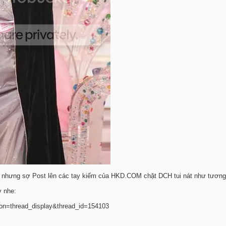
 nhưng sợ Post lên các tay kiếm của HKD.COM chặt DCH tui nát như tương 
y nhe:
ion=thread_display&thread_id=154103