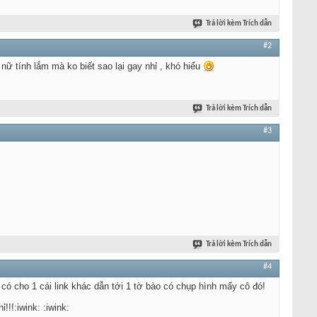
Trả lời kèm Trích dẫn
#2
 nữ tính lắm mà ko biết sao lại gay nhỉ , khó hiểu
Trả lời kèm Trích dẫn
#3
Trả lời kèm Trích dẫn
#4
có cho 1 cái link khác dẫn tới 1 tờ bào có chụp hình mấy cô đó!
!!:iwink: :iwink: