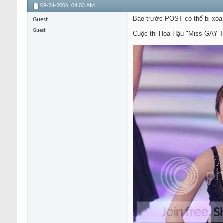
09-28-2006,
04:03 AM
Báo trước POST có thể bị xóa b
Guest
Guest
Cuộc thi Hoa Hậu "Miss GAY Th