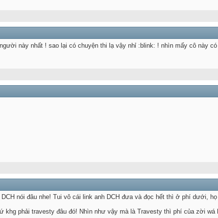
người này nhất ! sao lại có chuyện thi lạ vậy nhỉ :blink: ! nhìn mấy cô này có
CH nói đâu nhe! Tui vô cái link anh DCH đưa và đọc hết thì ở phí dưới, họ 
khg phải travesty đâu đó! Nhìn như vậy mà là Travesty thì phí của zời wá hỉ!