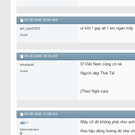
09-28-2006,
09:05 AM
ui trời ! gay àh ! em ngán mấy 
psi_ops2001
Guest
09-28-2006,
09:25 AM
Ở Việt Nam cũng có nè
souxauxi
Guest
Người đẹp Thái Tài
(Theo Ngôi sao)
09-28-2006,
11:08 AM
Mấy cô đó không phải như anh D
aiki
Administrator
Hoa hậu đèng hoèng đó nhe chứ 