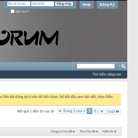
Help
Đăng Ký
Ghi nhớ?
Tìm kiếm nâng cao
o liên kết Đăng ký ở trên để tiến hành. Để bắt đầu xem bài viết, chọn Diễn
Trang 1 của 2
1
2
Kết quả 1 đến 10 của 16
Cuối
Công cụ Chủ đề
Tìm Chủ đề
Hiển thị