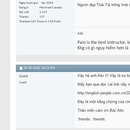
Ngày tham gia
Apr 2006
Người đẹp Thái Tài trông 'mát mắt
Đang ở
Montreal Canada
Bài viết
2,537
Thanks
137
Thanked 164 Times in 118 Posts
Aiki
Pain is the best instructor, 
Khg có gì nguy hiểm hơn là
09-28-2006,
04:22 PM
Vậy hả anh Aiki !!! Vậy là tui
Guest
Guest
Mấy bạn qua đọc cái link nầy n
http://english.people.com.cn
Đây là một bằng chứng của chuy
Thân mến cám ơn Bác Aiki.
:friends: :friends: