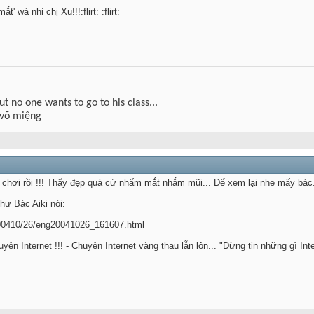
' wá nhỉ chị Xu!!!:flirt: :flirt:
but no one wants to go to his class...
 võ miệng
 bị chơi rồi !!! Thấy đẹp quá cứ nhấm mắt nhắm mũi... Để xem lại nhe mấy bác
hư Bác Aiki nói:
/200410/26/eng20041026_161607.html
ện Internet !!! - Chuyện Internet vàng thau lẫn lộn... "Đừng tin những gì Int