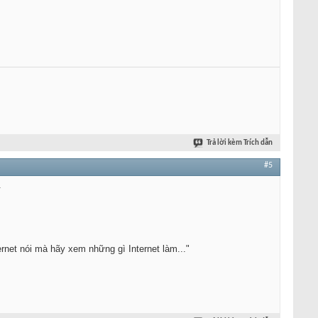
Trả lời kèm Trích dẫn
#5
.
ernet nói mà hãy xem những gì Internet làm..."