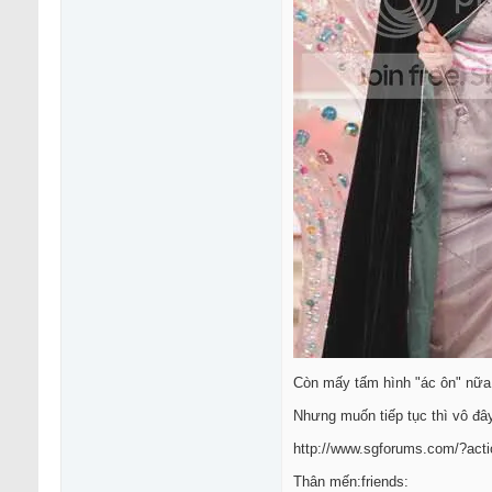
Còn mấy tấm hình "ác ôn" nữa
Nhưng muốn tiếp tục thì vô đâ
http://www.sgforums.com/?act
Thân mến:friends: