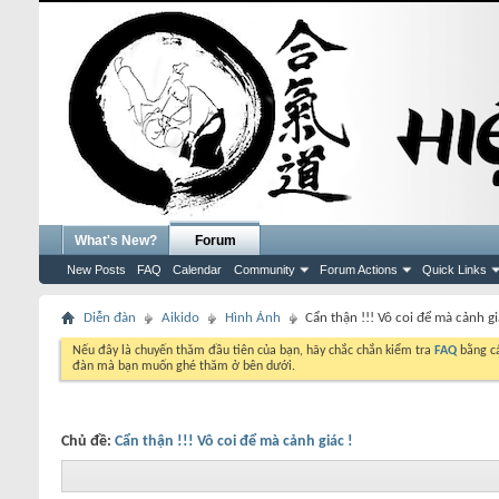
What's New?
Forum
New Posts
FAQ
Calendar
Community
Forum Actions
Quick Links
Diễn đàn
Aikido
Hình Ảnh
Cẩn thận !!! Vô coi để mà cảnh gi
Nếu đây là chuyến thăm đầu tiên của bạn, hãy chắc chắn kiểm tra
FAQ
bằng cá
đàn mà bạn muốn ghé thăm ở bên dưới.
Chủ đề:
Cẩn thận !!! Vô coi để mà cảnh giác !