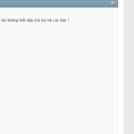
#1
 lộn không biết đâu mà mò hả các bác !