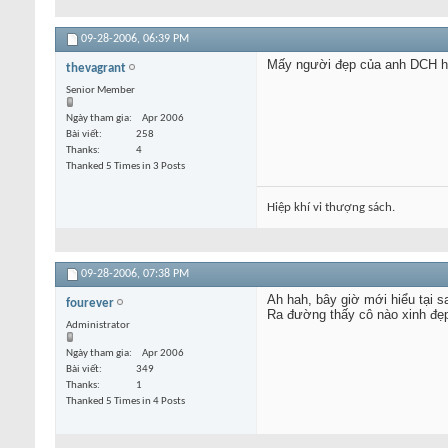
09-28-2006,
06:39 PM
Mấy người đẹp của anh DCH hìn
thevagrant
Senior Member
Ngày tham gia
Apr 2006
Bài viết
258
Thanks
4
Thanked 5 Times in 3 Posts
Hiệp khí vi thượng sách.
09-28-2006,
07:38 PM
Ah hah, bây giờ mới hiểu tại 
fourever
Ra đường thấy cô nào xinh đẹp
Administrator
Ngày tham gia
Apr 2006
Bài viết
349
Thanks
1
Thanked 5 Times in 4 Posts