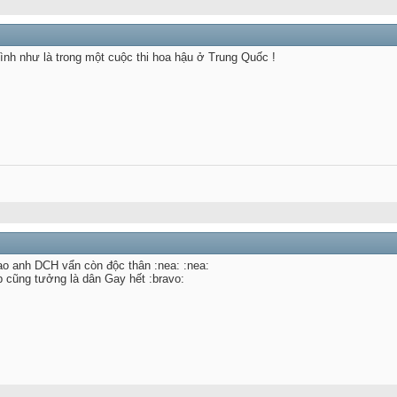
h như là trong một cuộc thi hoa hậu ở Trung Quốc !
sao anh DCH vẩn còn độc thân :nea: :nea:
 cũng tưởng là dân Gay hết :bravo: