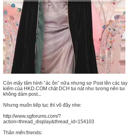
Còn mấy tấm hình "ác ôn" nữa nhưng sợ Post lên các tay
kiếm của HKD.COM chặt DCH tui nát như tương nên tui
không dám post...
Nhưng muốn tiếp tục thì vô đây nhe:
http://www.sgforums.com/?
action=thread_display&thread_id=154103
Thân mến:friends: