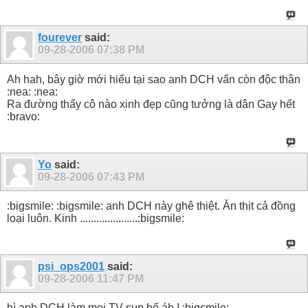
fourever
said:
09-28-2006
07:38 PM
Ah hah, bây giờ mới hiểu tại sao anh DCH vẩn còn độc thân
:nea: :nea:
Ra đường thấy cô nào xinh đẹp cũng tưởng là dân Gay hết
:bravo:
Yo
said:
09-28-2006
07:43 PM
:bigsmile: :bigsmile: anh DCH này ghê thiệt. Ăn thịt cả đồng
loại luôn. Kinh .....................:bigsmile:
psi_ops2001
said:
09-28-2006
11:47 PM
hì anh DCH làm mọi TV sụp hố áh ! :bigsmile: