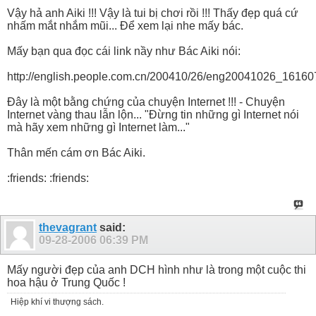
Vậy hả anh Aiki !!! Vậy là tui bị chơi rồi !!! Thấy đẹp quá cứ
nhấm mắt nhắm mũi... Để xem lại nhe mấy bác.
Mấy bạn qua đọc cái link nầy như Bác Aiki nói:
http://english.people.com.cn/200410/26/eng20041026_16160
Đây là một bằng chứng của chuyện Internet !!! - Chuyện
Internet vàng thau lẫn lộn... "Đừng tin những gì Internet nói
mà hãy xem những gì Internet làm..."
Thân mến cám ơn Bác Aiki.
:friends: :friends:
thevagrant
said:
09-28-2006
06:39 PM
Mấy người đẹp của anh DCH hình như là trong một cuộc thi
hoa hậu ở Trung Quốc !
Hiệp khí vi thượng sách.