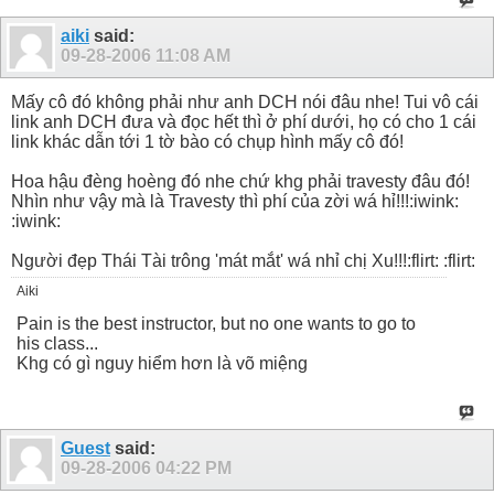
aiki
said:
09-28-2006
11:08 AM
Mấy cô đó không phải như anh DCH nói đâu nhe! Tui vô cái
link anh DCH đưa và đọc hết thì ở phí dưới, họ có cho 1 cái
link khác dẫn tới 1 tờ bào có chụp hình mấy cô đó!
Hoa hậu đèng hoèng đó nhe chứ khg phải travesty đâu đó!
Nhìn như vậy mà là Travesty thì phí của zời wá hỉ!!!:iwink:
:iwink:
Người đẹp Thái Tài trông 'mát mắt' wá nhỉ chị Xu!!!:flirt: :flirt:
Aiki
Pain is the best instructor, but no one wants to go to
his class...
Khg có gì nguy hiểm hơn là võ miệng
Guest
said:
09-28-2006
04:22 PM