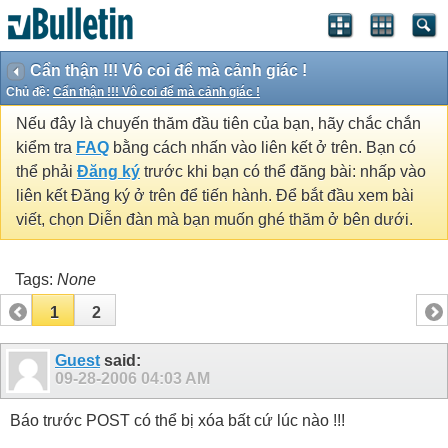
Cẩn thận !!! Vô coi để mà cảnh giác !
Chủ đề:
Cẩn thận !!! Vô coi để mà cảnh giác !
Nếu đây là chuyến thăm đầu tiên của bạn, hãy chắc chắn
kiểm tra
FAQ
bằng cách nhấn vào liên kết ở trên. Bạn có
thể phải
Đăng ký
trước khi bạn có thể đăng bài: nhấp vào
liên kết Đăng ký ở trên để tiến hành. Để bắt đầu xem bài
viết, chọn Diễn đàn mà bạn muốn ghé thăm ở bên dưới.
Tags:
None
1
2
Guest
said:
09-28-2006
04:03 AM
Báo trước POST có thể bị xóa bất cứ lúc nào !!!