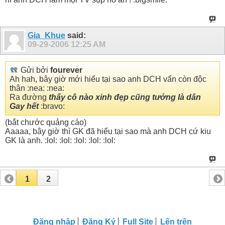
Gia_Khue
said:
09-29-2006
12:25 AM
Gửi bởi
fourever
Ah hah, bây giờ mới hiểu tại sao anh DCH vẩn còn độc
thân :nea: :nea:
Ra đường
thấy cô nào xinh đẹp cũng tưởng là dân
Gay hết
:bravo:
(bắt chước quảng cáo)
Aaaaa, bây giờ thì GK đã hiểu tại sao mà anh DCH cứ kiu
GK là anh. :lol: :lol: :lol: :lol: :lol:
1
2
Đăng nhập
Đăng Ký
Full Site
Lên trên