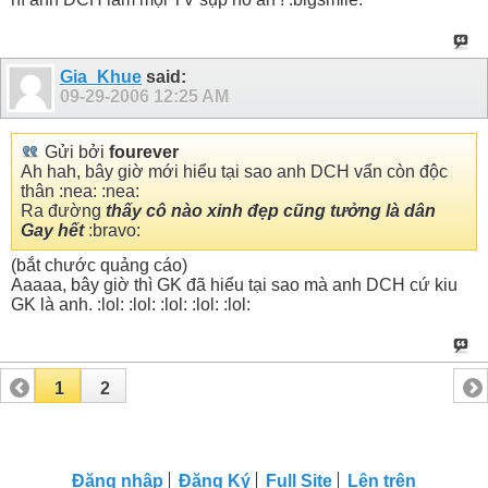
Gia_Khue
said:
09-29-2006
12:25 AM
Gửi bởi
fourever
Ah hah, bây giờ mới hiểu tại sao anh DCH vẩn còn độc
thân :nea: :nea:
Ra đường
thấy cô nào xinh đẹp cũng tưởng là dân
Gay hết
:bravo:
(bắt chước quảng cáo)
Aaaaa, bây giờ thì GK đã hiểu tại sao mà anh DCH cứ kiu
GK là anh. :lol: :lol: :lol: :lol: :lol:
1
2
Đăng nhập
Đăng Ký
Full Site
Lên trên