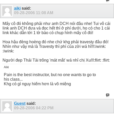
aiki
said:
09-28-2006
11:08 AM
Mấy cô đó không phải như anh DCH nói đâu nhe! Tui vô cái
link anh DCH đưa và đọc hết thì ở phí dưới, họ có cho 1 cái
link khác dẫn tới 1 tờ bào có chụp hình mấy cô đó!
Hoa hậu đèng hoèng đó nhe chứ khg phải travesty đâu đó!
Nhìn như vậy mà là Travesty thì phí của zời wá hỉ!!!:iwink:
:iwink:
Người đẹp Thái Tài trông 'mát mắt' wá nhỉ chị Xu!!!:flirt: :flirt:
Aiki
Pain is the best instructor, but no one wants to go to
his class...
Khg có gì nguy hiểm hơn là võ miệng
Guest
said:
09-28-2006
04:22 PM