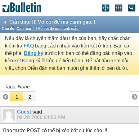
Cẩn thận !!! Vô coi để mà cảnh giác !
Chủ đề:
Cẩn thận !!! Vô coi để mà cảnh giác !
Nếu đây là chuyến thăm đầu tiên của bạn, hãy chắc chắn
kiểm tra
FAQ
bằng cách nhấn vào liên kết ở trên. Bạn có
thể phải
Đăng ký
trước khi bạn có thể đăng bài: nhấp vào
liên kết Đăng ký ở trên để tiến hành. Để bắt đầu xem bài
viết, chọn Diễn đàn mà bạn muốn ghé thăm ở bên dưới.
Tags:
None
1
2
Guest
said:
09-28-2006
04:03 AM
Báo trước POST có thể bị xóa bất cứ lúc nào !!!