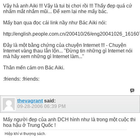
Vậy hả anh Aiki !!! Vậy là tui bị chơi rồi !!! Thấy đẹp quá cứ
nhấm mắt nhắm mũi... Để xem lại nhe mấy bác.
Mấy bạn qua đọc cái link nầy như Bác Aiki nói:
http://english.people.com.cn/200410/26/eng20041026_16160
Đây là một bằng chứng của chuyện Internet !!! - Chuyện
Internet vàng thau lẫn lộn... "Đừng tin những gì Internet nói
mà hãy xem những gì Internet làm..."
Thân mến cám ơn Bác Aiki.
:friends: :friends:
thevagrant
said:
09-28-2006
06:39 PM
Mấy người đẹp của anh DCH hình như là trong một cuộc thi
hoa hậu ở Trung Quốc !
Hiệp khí vi thượng sách.