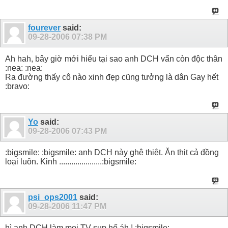
fourever
said:
09-28-2006
07:38 PM
Ah hah, bây giờ mới hiểu tại sao anh DCH vẩn còn độc thân
:nea: :nea:
Ra đường thấy cô nào xinh đẹp cũng tưởng là dân Gay hết
:bravo:
Yo
said:
09-28-2006
07:43 PM
:bigsmile: :bigsmile: anh DCH này ghê thiệt. Ăn thịt cả đồng
loại luôn. Kinh .....................:bigsmile:
psi_ops2001
said:
09-28-2006
11:47 PM
hì anh DCH làm mọi TV sụp hố áh ! :bigsmile: