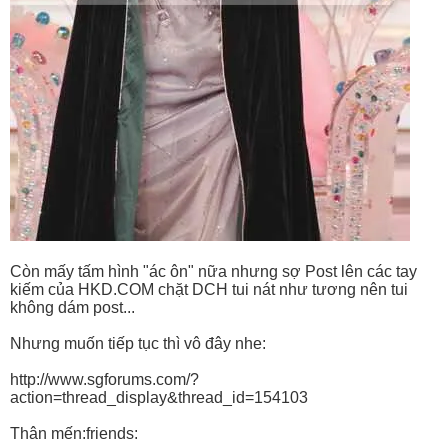
Còn mấy tấm hình "ác ôn" nữa nhưng sợ Post lên các tay
kiếm của HKD.COM chặt DCH tui nát như tương nên tui
không dám post...
Nhưng muốn tiếp tục thì vô đây nhe:
http://www.sgforums.com/?
action=thread_display&thread_id=154103
Thân mến:friends: