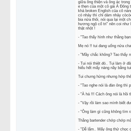
giữa ông thiện và ông ác trong
e thẹn của một cô gái Á Đông t
khá broken English của cô nàng
có nhảy thì chỉ dám nhảy còcòc
bia nửa thôi, nói qua lại một 
hương ngộ cố tri" nên coi như b
thật nhột !
- "Tao thấy hình như thằng bạn
Mẹ nó !! tui đang uống nửa cha
- "Mầy chắc không? Tao thấy n
- Tui nói thiệt đó.. Tui làm ở
hiểu hết mấy nàng nầy bằng tui
Tui chưng hửng nhưng hớp thêm
- "Tao nghe nói là đàn ông thì
- "À há !!! Cách ông nói là hồi
- "Vậy rồi làm sao mình biết đư
- "Ông làm gì cũng không tìm r
Thằng bartender chớp chớp mắt 
- "Dễ lắm.. Mấy ông thử chọc c