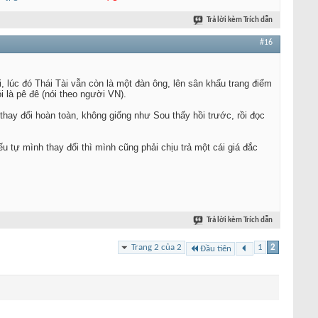
Trả lời kèm Trích dẫn
#16
i, lúc đó Thái Tài vẫn còn là một đàn ông, lên sân khấu trang điểm
 là pê đê (nói theo người VN).
thay đổi hoàn toàn, không giống như Sou thấy hồi trước, rồi đọc
u tự mình thay đổi thì mình cũng phải chịu trả một cái giá đắc
Trả lời kèm Trích dẫn
Trang 2 của 2
1
2
Đầu tiên