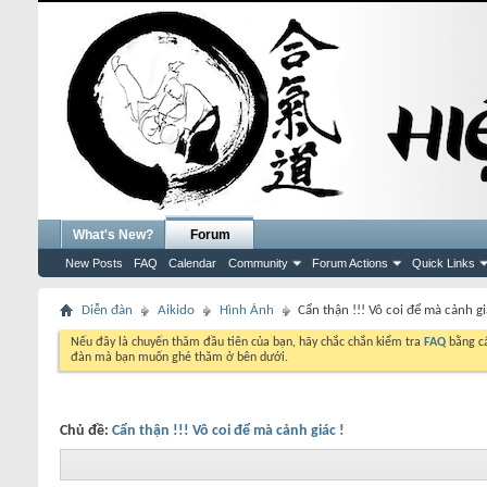
What's New?
Forum
New Posts
FAQ
Calendar
Community
Forum Actions
Quick Links
Diễn đàn
Aikido
Hình Ảnh
Cẩn thận !!! Vô coi để mà cảnh gi
Nếu đây là chuyến thăm đầu tiên của bạn, hãy chắc chắn kiểm tra
FAQ
bằng cá
đàn mà bạn muốn ghé thăm ở bên dưới.
Chủ đề:
Cẩn thận !!! Vô coi để mà cảnh giác !