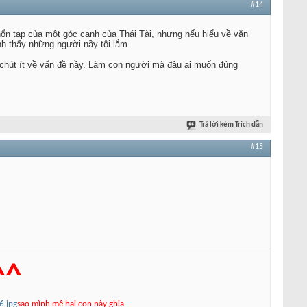
#14
 hổn tạp của một góc cạnh của Thái Tài, nhưng nếu hiểu về văn
nh thấy những người nầy tội lắm.
ấy chút ít về vấn đề nầy. Làm con người mà đâu ai muốn đúng
Trả lời kèm Trích dẫn
#15
^^
6.jpg
sao mình mê hai con này ghia