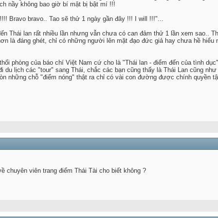
cách nầy không bao giờ bí mật bị bật mí !!!
!!! Bravo bravo.. Tao sẽ thử 1 ngày gần đây !!! I will !!!"...
à đến Thái lan rất nhiều lần nhưng vẫn chưa có can đảm thử 1 lần xem sao.. T
hơn là đáng ghét, chỉ có những người lên mặt đạo đức giả hay chưa hề hiểu
ổi phòng của báo chí Việt Nam cứ cho là "Thái lan - điểm đến của tình dục", 
đi du lịch các "tour" sang Thái, chắc các bạn cũng thấy là Thái Lan cũng n
i còn những chỗ "điểm nóng" thật ra chỉ có vài con đường được chính quyền 
ề chuyên viên trang điểm Thái Tài cho biết không ?