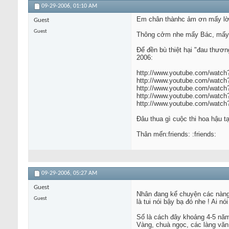
09-29-2006,
01:10 AM
Em chân thànhc ảm ơn mấy lời c
Guest
Guest
Thông cởm nhe mấy Bác, mấy an
Để đền bù thiệt hại "đau thươn
2006:
http://www.youtube.com/watc
http://www.youtube.com/wat
http://www.youtube.com/watc
http://www.youtube.com/wat
http://www.youtube.com/watc
Đâu thua gì cuộc thi hoa hậu t
Thân mến:friends: :friends:
09-29-2006,
05:27 AM
Guest
Nhân đang kể chuyện các nàng đ
Guest
là tui nói bậy bạ đó nhe ! Ai n
Số là cách đây khoảng 4-5 năm
Vàng, chuà ngọc, các làng văn 