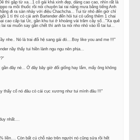
 thì gặp từ xa...1 cô gái khá xinh đẹp, dáng cao cao, nhìn rất là
ppo ra mồi thuốc rồi nói chuyện lai rai nắng mưa bằng tiếng Anh
hằng đi ra sàn nhảy với điệu Chachcha... Tui từ nhỏ đến giờ chỉ
i 1 tí thì có cái anh Bartender đến hỏi tui có uống thêm 1 chai
ại cao cấp tại Úc, gần khu tui ở khoảng vài trăm cây số..."Xa quê
i rai muốn say gần chết thì anh ta nói nho nhỏ vào lỗ tai lui...
nhe.. Nó là trai đổi hệ sang gái đó....Boy like you and me !!!"
der nầy thấy tui hiền lành ngu ngu nên phịa...
??"
át gần đây nè... Ở đây bây giờ đổi giống hay lắm, mấy ông không
nầy thấy cổ nó đâu có cái cục xương như tui mình đâu !!!"
uy nhất....
 liền.... Còn bất cú chỗ nào trên người nó cũng sửa rồi hết