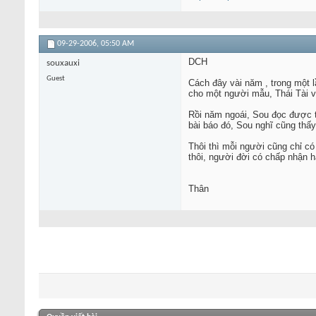
09-29-2006,
05:50 AM
DCH
souxauxi
Guest
Cách đây vài năm , trong một l
cho một người mẫu, Thái Tài vẫ
Rồi năm ngoái, Sou đọc được ti
bài báo đó, Sou nghĩ cũng thấy 
Thôi thì mỗi người cũng chỉ có
thôi, người đời có chấp nhận 
Thân