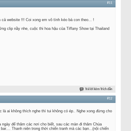
#11
ả website !!! Coi xong em vô tình kéo bà con theo... !
ng clip nầy nhe, cuộc thi hoa hậu của Tiffany Show tại Thailand
Trả lời kèm Trích dẫn
#12
 là ai không thích nghe thì tui không có ép.. Nghe xong đừng cho
a ngày để thăm các nơi cho biết, sau các màn đi thăm Chùa
r.... Thanh niên trong thời chiến tranh mà các bạn...(nội chiến