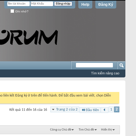
Help
Đăng Ký
Ghi nhớ?
Tìm kiếm nâng cao
o liên kết Đăng ký ở trên để tiến hành. Để bắt đầu xem bài viết, chọn Diễn
Trang 2 của 2
1
2
Kết quả 11 đến 16 của 16
Đầu tiên
Công cụ Chủ đề
Tìm Chủ đề
Hiển thị