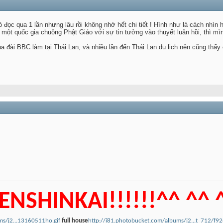
đọc qua 1 lần nhưng lâu rồi không nhớ hết chi tiết ! Hình như là cách nhìn
một quốc gia chuộng Phật Giáo với sự tin tưởng vào thuyết luân hồi, thì mì
của đài BBC làm tại Thái Lan, và nhiều lần đến Thái Lan du lịch nên cũng th
ENSHINKAI!!!!!!^^ ^^ 
ms/j2...13160511ho.gif
full house
http://i81.photobucket.com/albums/j2...t_712/f92