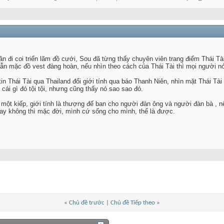
ần đi coi triển lãm đồ cưới, Sou đã từng thấy chuyên viên trang điểm Thái Tà
n mặc đồ vest đàng hoàn, nếu nhìn theo cách của Thái Tài thì mọi người nói
n Thái Tài qua Thailand đổi giới tính qua báo Thanh Niên, nhìn mặt Thái Tài 
cái gì đó tội tội, nhưng cũng thấy nó sao sao đó.
 một kiếp, giới tính là thượng đế ban cho người đàn ông và người đàn bà , nế
hay không thì mặc đời, mình cứ sống cho mình, thế là được.
«
Chủ đề trước
|
Chủ đề Tiếp theo
»