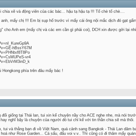
hia xẽ và động viên của các bác... hậu tạ hậu tạ !!! Tố chè tố chè....
h, mấy chị !!! Em bị sụp hố trước vì mấy cái ông nội mắc dịch đó gạt gẩm c
g" cho Anh em (mấy chị và các em cần gì phải coi), DCH xin được gởi lại nhữ
h?v=nI_KureGp9A
ch?v=GE-hBssY67M
h?v=PHNtxf8T8Po
ch?v=CsMUPeS-vr4
h?v=EbVrM3inD_k
ại Hongkong phía trên đâu mấy bác !
ổi giống tại Thái lan, tui xin kể chuyện nầy cho ACE nghe nhe, mà nói trước
ói hay nghĩ bậy là chuyện của người đó tui chỉ kể với tin thần chia sẽ mà thôi.
, tui và thằng bạn đi về Việt Nam, quá cảnh sang Bangkok - Thái Lan dăm b
hoá như Rose Garden... Cá sấu, đấu voi v.v.. Thì cũng có đi thăm mấy quán ba