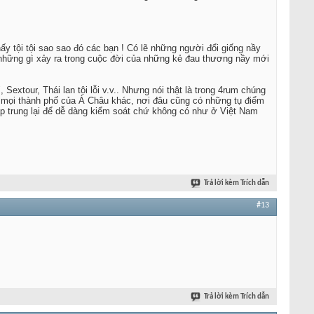
hấy tội tội sao sao đó các bạn ! Có lẽ những người đổi giống nầy
 những gì xảy ra trong cuộc đời của những kẻ đau thương nầy mới
Sextour, Thái lan tội lỗi v.v.. Nhưng nói thật là trong 4rum chúng
hư mọi thành phố của Á Châu khác, nơi đâu cũng có những tụ điểm
tập trung lại để dễ dàng kiểm soát chứ không có như ở Việt Nam
Trả lời kèm Trích dẫn
#13
Trả lời kèm Trích dẫn