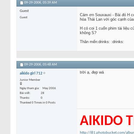
09-29-2006,
05:39 AM
Guest
Cám ơn Souxauxi - Bài đó H có 
Guest
hóa Thái Lan với góc cạnh của 
H có coi 1 cuốn phim tài liệu 
không S?
Thân mến:drinks: :drinks:
09-29-2006,
05:48 AM
trời ạ, đẹp wá
aikido girl 712
Junior Member
Ngày tham gia
May 2006
Bài viết
28
Thanks
0
Thanked 0 Times in 0 Posts
AIKIDO T
http://i81.photobucket.com/albu