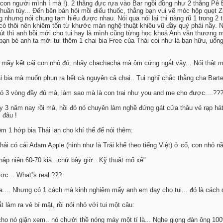
 con người mình í mà !). 2 thằng đực rựa vào Bar ngồi đồng như 2 thằng Pê Đê
huần túy... Đến bên bàn hỏi mồi điếu thuốc, thằng bạn vui vẽ móc hộp quẹt Zi
 nhưng nói chung tạm hiểu được nhau. Nói qua nói lại thì nàng rũ 1 trong 2 t
ò thôi nên khiêm tốn từ khước màn nghệ thuật khiêu vũ đầy quý phái nầy. Ngồ
chút thì anh bồi mới cho tui hay là mình cũng từng học khoá Anh văn thương m
ạn bè anh ta mời tui thêm 1 chai bia Free của Thái coi như là bạn hữu, uống la
 mầy kết cái con nhỏ đó, nhảy chachacha mà ôm cứng ngắt vậy... Nói thật mầy 
i bia mà muốn phun ra hết cà nguyên cả chai.. Tui nghĩ chắc thằng cha Barten
ó 3 vòng đầy đủ mà, làm sao mà là con trai như you and me cho được....??
 đây 3 năm nay rồi mà, hồi đó nó chuyên làm nghề đứng gát cửa thâu vé rạp h
 đâu !
 1 hớp bia Thái lan cho khí thế để nói thêm:
 phải có cái Adam Apple (hình như là Trái khế theo tiếng Việt) ở cổ, con nhỏ 
 thập niên 60-70 kià.. chứ bây giờ...Kỹ thuật mổ xẽ"
ợc... What''s real ???
a.... Nhưng có 1 cách mà kinh nghiệm mấy anh em dạy cho tui... đó là cách d
làm ra vẻ bí mật, rồi nói nhỏ với tui một câu:
ho nó giận xem.. nó chưởi thề nóng máy một tí là... Nghe giọng đàn ông 100%