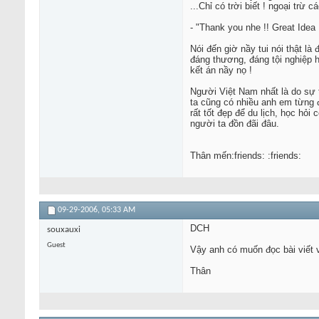
...Chỉ có trời biết ! ngoại trừ 
- "Thank you nhe !! Great Idea !
Nói đến giờ nầy tui nói thật l
đáng thương, đáng tội nghiệp 
kết án nầy nọ !
Người Việt Nam nhất là do sự th
ta cũng có nhiều anh em từng 
rất tốt đẹp để du lịch, học hỏ
người ta đồn đãi đâu.
Thân mến:friends: :friends:
09-29-2006,
05:33 AM
DCH
souxauxi
Guest
Vậy anh có muốn đọc bài viết v
Thân