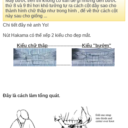
Mấy bước trên thì không có vấn đề gì nhưng đến bước
thứ 8 và 9 thì hơi khó tưởng tự ra cách cột dây sao cho
thành hình chữ thập như trong hình , để về thử cách cột
này sau cho giống ...
Chi tiết đây nè anh Yo!
Nút Hakama có thể xếp 2 kiểu cho đẹp mắt.
Kiểu chữ thập
------------------------
Kiểu ''bướm''
----------
Đây là cách làm tổng quát.