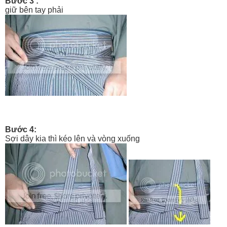
Bước 3 :
giữ bên tay phải
Bước 4:
Sợi dây kia thì kéo lên và vòng xuống