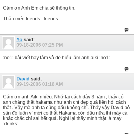
Cám ơn Anh Em chia sẽ thông tin.
Thân mến:friends: :friends:
Yo
said:
09-18-2006
07:25 PM
:no1: bài viết hay lắm và dễ hiểu lắm anh aiki :no1:
David
said:
09-19-2006
01:16 AM
Cám ơn anh Aiki nhiều. Nhớ lại cách đây 3 năm , thấy có
anh chàng thắt hakama như anh chỉ đẹp quá liền hỏi cách
thắt . Vậy mà anh ta cũng dấu không chỉ. Thấy vậy David bỏ
sân đó luôn vì mới có thắt Hakama còn dấu nữa thì mấy cái
khác chắc chỉ sai hết quá. Nghỉ lại thấy mình thật là may
:drinks: .