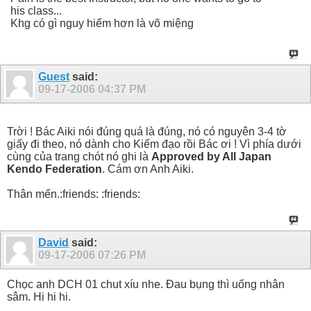
his class...
Khg có gì nguy hiểm hơn là võ miệng
Guest
said:
09-17-2006
04:37 PM
Trời ! Bác Aiki nói đúng quá là đúng, nó có nguyên 3-4 tờ
giấy đi theo, nó dành cho Kiếm đạo rồi Bác ơi ! Vì phía dưới
cùng của trang chót nó ghi là
Approved by All Japan
Kendo Federation
. Cám ơn Anh Aiki.
Thân mến.:friends: :friends:
David
said:
09-17-2006
07:26 PM
Chọc anh DCH 01 chut xíu nhe. Đau bụng thì uống nhân
sâm. Hi hi hi.