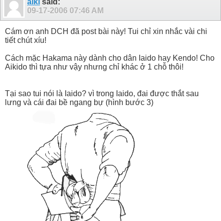
aiki
said:
09-17-2006
07:46 AM
Cám ơn anh DCH đã post bài này! Tui chỉ xin nhắc vài chi
tiết chút xíu!
Cách mặc Hakama này dành cho dân Iaido hay Kendo! Cho
Aikido thì tựa như vậy nhưng chỉ khác ở 1 chỗ thôi!
Tại sao tui nói là Iaido? vì trong Iaido, đai được thắt sau
lưng và cái đai bề ngang bự (hình bước 3)