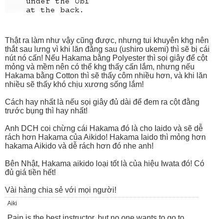
Thật ra làm như vậy cũng được, nhưng tui khuyên khg nên
thắt sau lưng vì khi lăn đằng sau (ushiro ukemi) thì sẽ bị cái
nút nó cấn! Nếu Hakama bằng Polyester thì sọi giây để cột
mỏng và mềm nên có thể khg thấy cấn lắm, nhưng nếu
Hakama bằng Cotton thì sẽ thấy côm nhiều hơn, và khi lăn
nhiều sẽ thấy khó chịu xương sống lắm!
Cách hay nhất là nếu sọi giây đủ dài để đem ra cột đằng
trước bụng thì hay nhất!
Anh DCH coi chừng cái Hakama đó là cho Iaido và sẽ dễ
rách hơn Hakama của Aikido! Hakama Iaido thì mỏng hơn
hakama Aikido và dễ rách hơn đó nhe anh!
Bên Nhật, Hakama aikido loại tốt là của hiệu Iwata đó! Có
đủ giá tiền hết!
Vài hàng chia sẻ với mọi người!
Aiki
Pain is the best instructor, but no one wants to go to