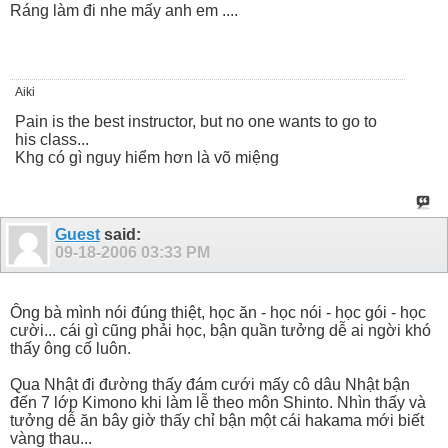
Ráng làm đi nhe mấy anh em ....
Aiki
Pain is the best instructor, but no one wants to go to
his class...
Khg có gì nguy hiểm hơn là võ miệng
Guest
said:
09-18-2006
03:33 PM
Ông bà mình nói đúng thiệt, học ăn - học nói - học gói - học
cười... cái gì cũng phải học, bận quần tưởng dễ ai ngời khó
thấy ông cố luôn.
Qua Nhật đi đường thấy đám cưới mấy cô dâu Nhật bận
đến 7 lớp Kimono khi làm lễ theo môn Shinto. Nhìn thấy và
tưởng dễ ăn bây giờ thấy chỉ bận một cái hakama mới biết
vàng thau...