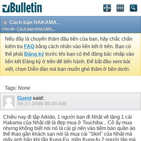
Cách bận HAKAMA...
Chủ đề:
Cách bận HAKAMA...
Nếu đây là chuyến thăm đầu tiên của bạn, hãy chắc chắn
kiểm tra
FAQ
bằng cách nhấn vào liên kết ở trên. Bạn có
thể phải
Đăng ký
trước khi bạn có thể đăng bài: nhấp vào
liên kết Đăng ký ở trên để tiến hành. Để bắt đầu xem bài
viết, chọn Diễn đàn mà bạn muốn ghé thăm ở bên dưới.
Tags:
None
Guest
said:
09-17-2006
06:00 AM
Chiều nay đi tập Aikido, 1 người bạn đi Nhật về tặng 1 cái
Hakama của Nhật rất là đẹp mua ở Tsuchiba .. Cô ấy mua
nhưng không biết nói nó là cái gì nên vào tiệm bán quần áo
thể thao gần khách sạn nói là mua cái "Skirt" của Nhật mà
mấy anh bận khi tập Kung-Fu, môn Kung-fu 2 người tập mà