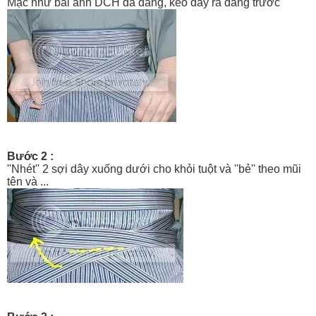
Mặc như bài anh DCH đã đăng, kéo dây ra đằng trước
Bước 2 :
''Nhét'' 2 sợi dây xuống dưới cho khỏi tuột và ''bẻ'' theo mũi
tên và ...