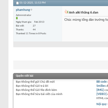
01-12-2025,
11:53 PM
phamhung
Anh aiki thăng 6.dan
Administrator
Chúc mừng tổng đàn trưởng fo
Ngày tham gia
Feb 2013
Bài viết
27
Thanks
44
Thanked 11 Times in 8 Posts
Quyền viết bài
Bạn
Không thể
gửi Chủ đề mới
BB code
Bạn
Không thể
Gửi trả lời
Smilies
đ
Bạn
Không thể
Gửi file đính kèm
[IMG]
co
Bạn
Không thể
Sửa bài viết của mình
[VIDEO]
HTML co
Nội quy 