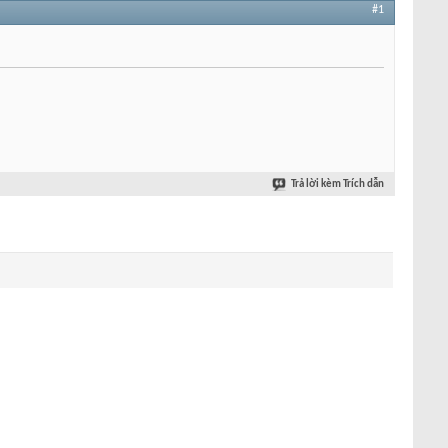
#1
Trả lời kèm Trích dẫn