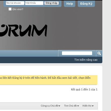
Help
Đăng Ký
Ghi nhớ?
Tìm kiếm nâng cao
o liên kết Đăng ký ở trên để tiến hành. Để bắt đầu xem bài viết, chọn Diễn
Kết quả 1 đến 1 của 1
Công cụ Chủ đề
Tìm Chủ đề
Hiển thị