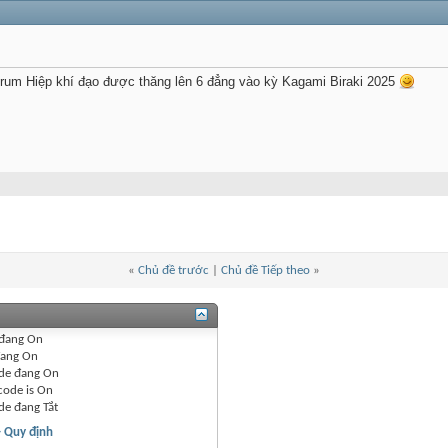
rum Hiệp khí đạo được thăng lên 6 đẳng vào kỳ Kagami Biraki 2025
«
Chủ đề trước
|
Chủ đề Tiếp theo
»
đang
On
ang
On
de đang
On
code is
On
de đang
Tắt
- Quy định