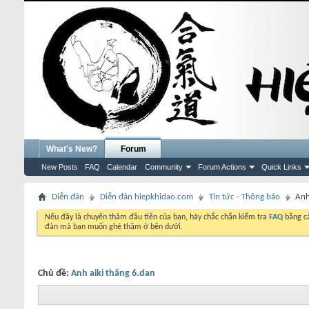
What's New?
Forum
New Posts
FAQ
Calendar
Community
Forum Actions
Quick Links
Diễn đàn
Diễn đàn hiepkhidao.com
Tin tức - Thông báo
Anh
Nếu đây là chuyến thăm đầu tiên của bạn, hãy chắc chắn kiểm tra
FAQ
bằng cá
đàn mà bạn muốn ghé thăm ở bên dưới.
Chủ đề:
Anh aiki thăng 6.dan